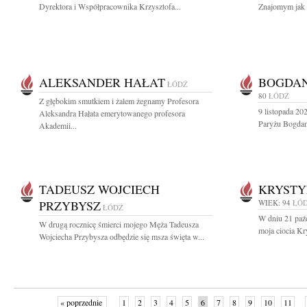
Dyrektora i Współpracownika Krzysztofa...
Znajomym jak r
ALEKSANDER HAŁAT
BOGDA
ŁÓDŹ
80
ŁÓDŹ
Z głębokim smutkiem i żalem żegnamy Profesora
9 listopada 20
Aleksandra Hałata emerytowanego profesora
Paryżu Bogdan 
Akademii...
TADEUSZ WOJCIECH
KRYSTY
PRZYBYSZ
WIEK: 94
ŁÓ
ŁÓDŹ
W dniu 21 paźd
W drugą rocznicę śmierci mojego Męża Tadeusza
moja ciocia K
Wojciecha Przybysza odbędzie się msza święta w...
« poprzednie
1
2
3
4
5
6
7
8
9
10
11