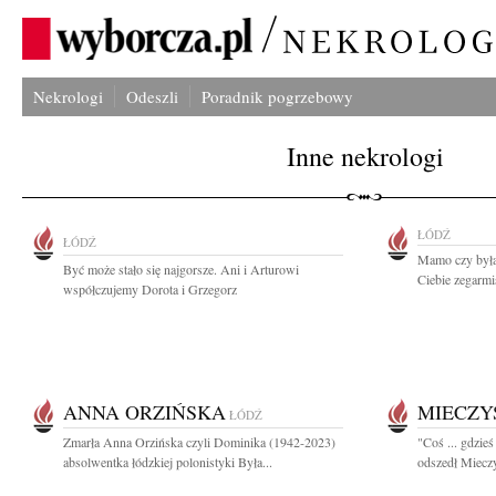
Nekrologi
Odeszli
Poradnik pogrzebowy
Inne nekrologi
ŁÓDŹ
ŁÓDŹ
Mamo czy byłaś
Być może stało się najgorsze. Ani i Arturowi
Ciebie zegarmis
współczujemy Dorota i Grzegorz
ANNA ORZIŃSKA
MIECZY
ŁÓDŹ
Zmarła Anna Orzińska czyli Dominika (1942-2023)
"Coś ... gdzie
absolwentka łódzkiej polonistyki Była...
odszedł Mieczy