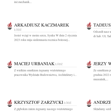
inż.mechanik...
ARKADIUSZ KACZMAREK
TADEUS
ŁÓDŹ
Odszedł nasz u
Jesteś wciąż w moim sercu, Synku W dniu 2 stycznia
dr hab. UŁ Tad
2023 roku mija siedemnasta rocznica bolesnej...
MACIEJ URBANIAK
JERZY 
ŁÓDŹ
Z wielkim smutkiem żegnamy wieloletniego
Ze smutkiem p
pracownika Wydziału Budownictwa, Architektury i...
grudnia 2022 
muzealnik,...
KRZYSZTOF ZARZYCKI
ANDRZE
ŁÓDŹ
Z głębokim żalem żegnamy naszego wieloletniego
Składamy serd