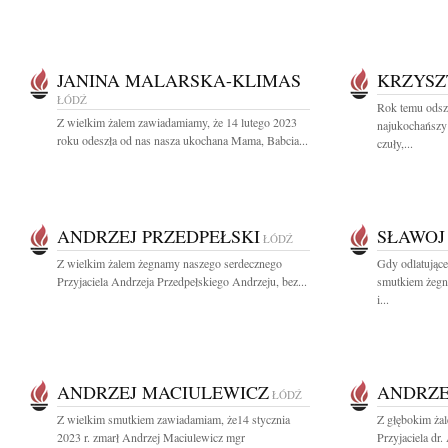
JANINA MALARSKA-KLIMAS
KRZYSZ
ŁÓDŹ
Rok temu odsz
Z wielkim żalem zawiadamiamy, że 14 lutego 2023
najukochańszy 
roku odeszła od nas nasza ukochana Mama, Babcia...
czuły,...
ANDRZEJ PRZEDPEŁSKI
SŁAWOJ
ŁÓDŹ
Z wielkim żalem żegnamy naszego serdecznego
Gdy odlatujące
Przyjaciela Andrzeja Przedpełskiego Andrzeju, bez...
smutkiem żegn
i...
ANDRZEJ MACIULEWICZ
ANDRZE
ŁÓDŹ
Z wielkim smutkiem zawiadamiam, że14 stycznia
Z głębokim ża
2023 r. zmarł Andrzej Maciulewicz mgr
Przyjaciela dr.