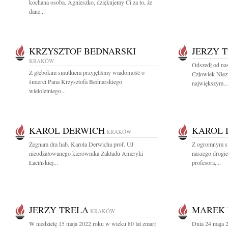
kochana osoba. Agnieszko, dziękujemy Ci za to, że
dane...
KRZYSZTOF BEDNARSKI
JERZY 
KRAKÓW
Odszedł od nas
Z głębokim smutkiem przyjęliśmy wiadomość o
Człowiek Niez
śmierci Pana Krzysztofa Bednarskiego
największym...
wieloletniego...
KAROL DERWICH
KAROL 
KRAKÓW
Żegnam dra hab. Karola Derwicha prof. UJ
Z ogromnym sm
nieodżałowanego kierownika Zakładu Ameryki
naszego drogi
Łacińskiej...
profesora,...
JERZY TRELA
MAREK 
KRAKÓW
W niedzielę 15 maja 2022 roku w wieku 80 lat zmarł
Dnia 24 maja 2