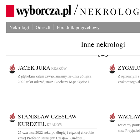
Nekrologi
Odeszli
Poradnik pogrzebowy
Inne nekrologi
JACEK JURA
ZYGMUN
KRAKÓW
Z głębokim żalem zawiadamiamy, że dnia 26 lipca
Z ogromnym s
2022 roku odszedł nasz ukochany Mąż, Ojciec i...
znakomitego akt
STANISŁAW CZESŁAW
WACŁAW
KURDZIEL
KRAKÓW
Jesteśmy porus
nasz Przyjacie
25 czerwca 2022 roku po długiej i ciężkiej chorobie
zmarł Profesor Stanisław Czesław Kurdziel...