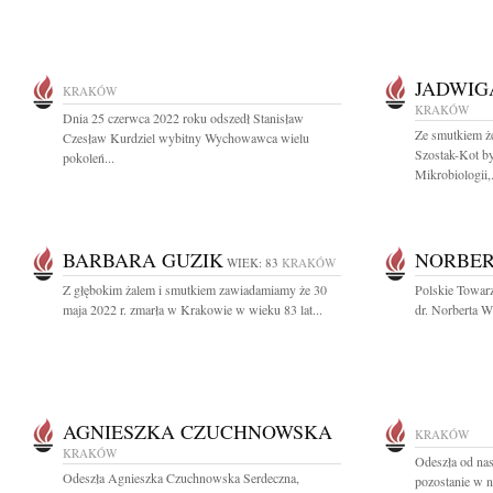
JADWIG
KRAKÓW
KRAKÓW
Dnia 25 czerwca 2022 roku odszedł Stanisław
Ze smutkiem ż
Czesław Kurdziel wybitny Wychowawca wielu
Szostak-Kot b
pokoleń...
Mikrobiologii,.
BARBARA GUZIK
NORBER
WIEK: 83
KRAKÓW
Z głębokim żalem i smutkiem zawiadamiamy że 30
Polskie Towar
maja 2022 r. zmarła w Krakowie w wieku 83 lat...
dr. Norberta Wi
AGNIESZKA CZUCHNOWSKA
KRAKÓW
KRAKÓW
Odeszła od na
Odeszła Agnieszka Czuchnowska Serdeczna,
pozostanie w n