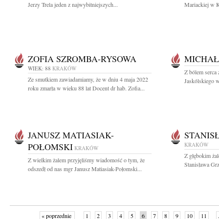
Jerzy Trela jeden z najwybitniejszych...
Mariackiej w K
ZOFIA SZROMBA-RYSOWA
MICHAŁ
WIEK: 88
KRAKÓW
Z bólem serca 
Ze smutkiem zawiadamiamy, że w dniu 4 maja 2022
Jaskólskiego w
roku zmarła w wieku 88 lat Docent dr hab. Zofia...
JANUSZ MATIASIAK-
STANIS
POŁOMSKI
KRAKÓW
KRAKÓW
Z głębokim żal
Z wielkim żalem przyjęliśmy wiadomość o tym, że
Stanisława Gr
odszedł od nas mgr Janusz Matiasiak-Połomski...
« poprzednie
1
2
3
4
5
6
7
8
9
10
11