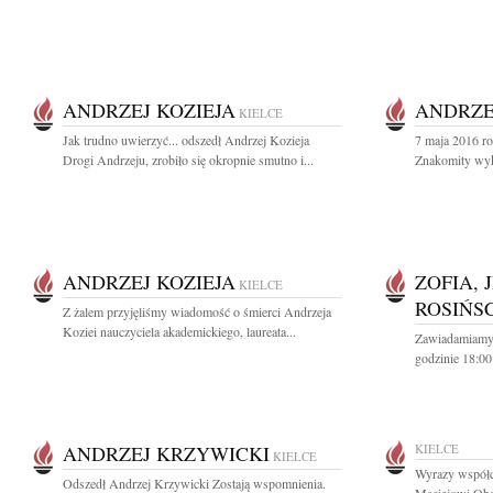
ANDRZEJ KOZIEJA
ANDRZE
KIELCE
Jak trudno uwierzyć... odszedł Andrzej Kozieja
7 maja 2016 ro
Drogi Andrzeju, zrobiło się okropnie smutno i...
Znakomity wykł
ANDRZEJ KOZIEJA
ZOFIA, 
KIELCE
ROSIŃS
Z żalem przyjęliśmy wiadomość o śmierci Andrzeja
Koziei nauczyciela akademickiego, laureata...
Zawiadamiamy,
godzinie 18:00
ANDRZEJ KRZYWICKI
KIELCE
KIELCE
Wyrazy współc
Odszedł Andrzej Krzywicki Zostają wspomnienia.