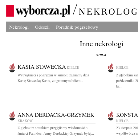
Nekrologi
Odeszli
Poradnik pogrzebowy
Inne nekrologi
KASIA STAWECKA
KIELCE
KIELCE
Wstrząśnięci i pogrążeni w smutku żegnamy dziś
Z głębokim ża
Kasię Stawecką Kasiu, z ogromnym bólem...
października 2
lat...
ANNA DERDACKA-GRZYMEK
KONSTA
KRAKÓW
KIELCE
Z głębokim smutkiem przyjęliśmy wiadomość o
23 sierpnia 2
śmierci Pani doc. Anny Derdackiej-Grzymek byłej...
współtwórca no