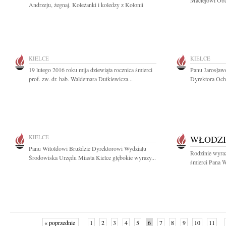
Maciejowi Oba
Andrzeju, żegnaj. Koleżanki i koledzy z Kolonii
KIELCE
KIELCE
19 lutego 2016 roku mija dziewiąta rocznica śmierci
Panu Jarosław
prof. zw. dr. hab. Waldemara Dutkiewicza...
Dyrektora Och
KIELCE
WŁODZI
Panu Witoldowi Bruździe Dyrektorowi Wydziału
Rodzinie wyra
Środowiska Urzędu Miasta Kielce głębokie wyrazy...
śmierci Pana W
« poprzednie
1
2
3
4
5
6
7
8
9
10
11