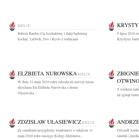
KRYSTY
KIELCE
Babciu Bardzo Cię kochaliśmy i dalej będziemy
9 lipca 2016 ro
kochać. Ludwik, Iwo i Rysio z rodzicami
Krystyny Jamro
ELŻBIETA NUROWSKA
ZBIGNI
KIELCE
OTWINO
W dniu 31 maja 2016 roku odeszła na zawsze nasza
ukochana Ela Elżbieta Nurowska z domu
Z wielkim żal
Olszewska...
lat zginął śmie
ZDZISŁAW UŁASIEWICZ
ANDRZE
KIELCE
Ze smutkiem przyjęliśmy wiadomość o odejściu 11
Odszedł Andrze
maja 2016 roku naszego Kolegi Zdzisława...
smutek i pustkę