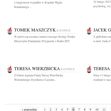
24 lutego 2021
o tragicznym wypadku w Kopalni Węgla
psycholog, wy
Kamiennego...
TOMEK MASZCZYK
JACEK 
KATOWICE
W pierwszą rocznicę śmierci naszego Kolegi Tomka
Z głębokim sm
Maszczyka Pamiętamy Przyjaciele z Radia ZET
n.med. Jacka G
TERESA WIERZBICKA
TERESA
KATOWICE
Z bólem żegnam Panią Teresę Wierzbicką
Dnia 13 lutego
Wieloletniego Dyrektora I Liceum...
rozdział w nas
« poprzednie
1
2
3
4
5
6
7
8
9
10
11