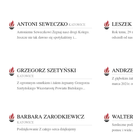
ANTONI SEWECZKO
LESZEK
KATOWICE
Antoniemu Seweczkowi Żegnaj nasz drogi Kolego.
Rok temu, 29 
Jeszcze nie tak dawno się spotykaliśmy i...
odszedł od nas
GRZEGORZ SZETYŃSKI
ANDRZE
KATOWICE
Z głębokim ża
Z ogromnym smutkiem i żalem żegnamy Grzegorza
marca 2021r. o
Szetyńskiego Wicestarostę Powiatu Bielskiego...
BARBARA ZARODKIEWICZ
WALTER
KATOWICE
Serdeczne podz
Podziękowanie Z całego serca dziękujemy
pomoc i wiele 