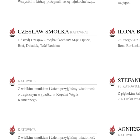
Wszystkim, którzy pożegnali naszą najukochańszą...
mojego...
CZESŁAW SMOŁKA
ILONA 
KATOWICE
Odszedł Czesław Smołka ukochany Mąż, Ojciec,
28 lutego 202
Brat, Dziadek, Teść Rodzina
Ilona Borkacka
STEFAN
KATOWICE
83
KATOWIC
Z wielkim smutkiem i żalem przyjęliśmy wiadomość
Z głębokim ża
o tragicznym wypadku w Kopalni Węgla
2021 roku zma
Kamiennego...
AGNIES
KATOWICE
KATOWICE
Z wielkim smutkiem i żalem przyjęliśmy wiadomość