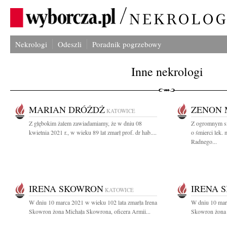
Nekrologi
Odeszli
Poradnik pogrzebowy
Inne nekrologi
MARIAN DRÓŻDŻ
ZENON 
KATOWICE
Z głębokim żalem zawiadamiamy, że w dniu 08
Z ogromnym sm
kwietnia 2021 r., w wieku 89 lat zmarł prof. dr hab....
o śmierci lek
Radnego...
IRENA SKOWRON
IRENA 
KATOWICE
W dniu 10 marca 2021 w wieku 102 lata zmarła Irena
W dniu 10 marc
Skowron żona Michała Skowrona, oficera Armii...
Skowron żona 