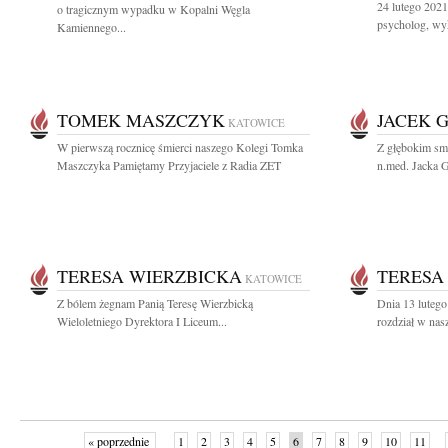
24 lutego 2021
o tragicznym wypadku w Kopalni Węgla
psycholog, wy
Kamiennego...
TOMEK MASZCZYK
JACEK 
KATOWICE
W pierwszą rocznicę śmierci naszego Kolegi Tomka
Z głębokim sm
Maszczyka Pamiętamy Przyjaciele z Radia ZET
n.med. Jacka G
TERESA WIERZBICKA
TERESA
KATOWICE
Z bólem żegnam Panią Teresę Wierzbicką
Dnia 13 lutego
Wieloletniego Dyrektora I Liceum...
rozdział w nas
« poprzednie
1
2
3
4
5
6
7
8
9
10
11