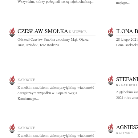
Wszystkim, którzy pożegnali naszą najukochańszą...
mojego...
CZESŁAW SMOŁKA
ILONA 
KATOWICE
Odszedł Czesław Smołka ukochany Mąż, Ojciec,
28 lutego 202
Brat, Dziadek, Teść Rodzina
Ilona Borkacka
STEFAN
KATOWICE
83
KATOWIC
Z wielkim smutkiem i żalem przyjęliśmy wiadomość
Z głębokim ża
o tragicznym wypadku w Kopalni Węgla
2021 roku zma
Kamiennego...
AGNIES
KATOWICE
KATOWICE
Z wielkim smutkiem i żalem przyjęliśmy wiadomość