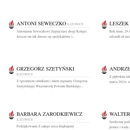
ANTONI SEWECZKO
LESZEK
KATOWICE
Antoniemu Seweczkowi Żegnaj nasz drogi Kolego.
Rok temu, 29 
Jeszcze nie tak dawno się spotykaliśmy i...
odszedł od nas
GRZEGORZ SZETYŃSKI
ANDRZE
KATOWICE
Z głębokim ża
Z ogromnym smutkiem i żalem żegnamy Grzegorza
marca 2021r. o
Szetyńskiego Wicestarostę Powiatu Bielskiego...
BARBARA ZARODKIEWICZ
WALTER
KATOWICE
Serdeczne podz
Podziękowanie Z całego serca dziękujemy
pomoc i wiele 