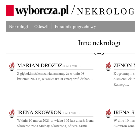
Nekrologi
Odeszli
Poradnik pogrzebowy
Inne nekrologi
MARIAN DRÓŻDŻ
ZENON 
KATOWICE
Z głębokim żalem zawiadamiamy, że w dniu 08
Z ogromnym sm
kwietnia 2021 r., w wieku 89 lat zmarł prof. dr hab....
o śmierci lek
Radnego...
IRENA SKOWRON
IRENA 
KATOWICE
W dniu 10 marca 2021 w wieku 102 lata zmarła Irena
W dniu 10 marc
Skowron żona Michała Skowrona, oficera Armii...
Skowron żona 