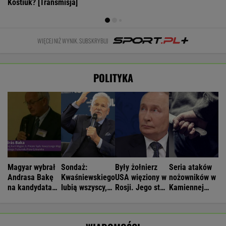
Kostiuk? [Transmisja]
WIĘCEJ NIŻ WYNIK. SUBSKRYBUJ
POLITYKA
Magyar wybrał
Sondaż:
Były żołnierz
Seria ataków
Andrasa Bakę
Kwaśniewskiego
USA więziony w
nożowników w
na kandydata
lubią wszyscy,
Rosji. Jego stan
Kamiennej
na prezydenta
Dudę
jest krytyczny
Górze. Nowe
Węgier
praktycznie nikt
informacje