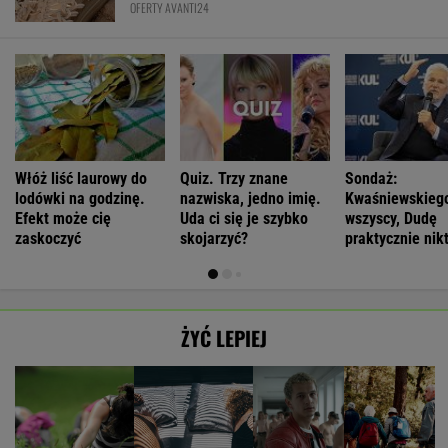
OFERTY AVANTI24
Włóż liść laurowy do
Quiz. Trzy znane
Sondaż:
lodówki na godzinę.
nazwiska, jedno imię.
Kwaśniewskiego
Efekt może cię
Uda ci się je szybko
wszyscy, Dudę
zaskoczyć
skojarzyć?
praktycznie nik
ŻYĆ LEPIEJ