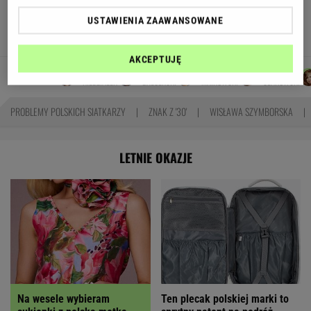
odcinkowe pomiary prędkości. Polski program
USTAWIENIA ZAAWANSOWANE
TOMASZ OKUROWSKI
AKCEPTUJĘ
AGNIESZKA
JAKUB
DANIEL
DOMINIK
Autorzy:
NIEDZIAŁEK
BALCERSKI
MAIKOWSKI
SENKOWSKI
PROBLEMY POLSKICH SIATKARZY
ZNAK Z '30'
WISŁAWA SZYMBORSKA
LETNIE OKAZJE
Na wesele wybieram
Ten plecak polskiej marki to