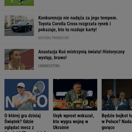
Konkurencja nie nadąża za jego tempem.
Toyota Corolla Cross rozgrzała rynek i
pokazuje, kto tu rozdaje karty!
MATERIAŁ PROMOCYJNY
Anastazja Kuś mistrzynią świata! Historyczny
występ, brawo!
LEKKOATLETYKA
O której gra dzisiaj
Usyk wprost wskazał,
Będzie bojkot t
Świątek? Gdzie
kto wygra wojnę w
w Polsce? Nadal
oglądać mecz z
Ukrainie
gorąco