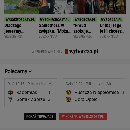
Dlaczego
Samotność w
"Proud"
Unikaj tego,
jesteśmy
związku. "Można
szokuje
jeśli chcesz
SUBSKRYPCJA
SUBSKRYPCJA
SUBSKRYPCJA
SUBSKRYPCJA
permanentnie
być kochaną i
odważnymi
znacznie
zmęczeni? "Te
jednocześnie czuć
scenami.
opóźnić
same grzechy
się samotną"
Rozmawiamy
starczą
WSPÓŁPRACA PŁATNA Z
główne"
z twórcami
demencję
scen
intymnych
Polecamy
Dziś 12:45 • Piłka nożna (M)
Dziś 13:30 • Piłka nożna (M)
Radomiak
1
Puszcza Niepołomice
3
Górnik Zabrze
3
Odra Opole
1
POKAŻ TRWAJĄCE
WIĘCEJ NA
WYNIKI.SPORT.PL