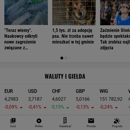
"Teraz wiemy".
1,5 tys. zł za adopcję
Zaćmienie Słoń
Naukowcy odkryli
psa. Nie trzeba nawet
będzie spektak
nowe zagrożenie
mieszkać w tej gminie
Tak zrobisz naj
związane z
zdjęcia
mikroplastikiem
WALUTY I GIEŁDA
EUR
USD
CHF
GBP
WIG
4,2983
3,7187
4,6027
5,0166
151 782,92
-0,09%
-0,41%
0,15%
-0,13%
-0,24%
SPRAWDŹ NOTOWANIA
Quiz
Wideo
Gazeta.pl
Poczta
Pogoda