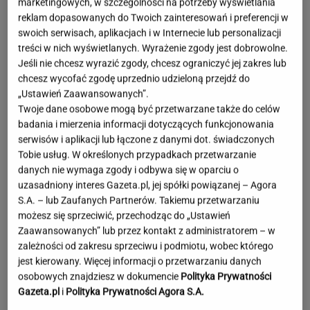
marketingowych, w szczególności na potrzeby wyświetlania
reklam dopasowanych do Twoich zainteresowań i preferencji w
swoich serwisach, aplikacjach i w Internecie lub personalizacji
treści w nich wyświetlanych. Wyrażenie zgody jest dobrowolne.
Jeśli nie chcesz wyrazić zgody, chcesz ograniczyć jej zakres lub
chcesz wycofać zgodę uprzednio udzieloną przejdź do
„Ustawień Zaawansowanych”.
Twoje dane osobowe mogą być przetwarzane także do celów
badania i mierzenia informacji dotyczących funkcjonowania
serwisów i aplikacji lub łączone z danymi dot. świadczonych
Tobie usług. W określonych przypadkach przetwarzanie
danych nie wymaga zgody i odbywa się w oparciu o
uzasadniony interes Gazeta.pl, jej spółki powiązanej – Agora
S.A. – lub Zaufanych Partnerów. Takiemu przetwarzaniu
możesz się sprzeciwić, przechodząc do „Ustawień
Zaawansowanych” lub przez kontakt z administratorem – w
zależności od zakresu sprzeciwu i podmiotu, wobec którego
jest kierowany. Więcej informacji o przetwarzaniu danych
Moby poruszony widokiem w Warszawie. Pod
osobowych znajdziesz w dokumencie
Polityka Prywatności
nagraniem tysiące reakcji
Gazeta.pl
i
Polityka Prywatności Agora S.A.