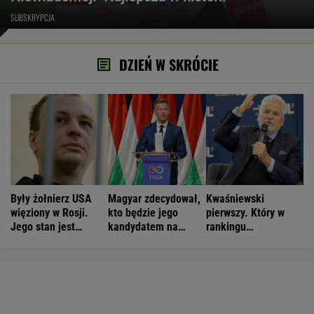
SUBSKRYPCJA
DZIEŃ W SKRÓCIE
Były żołnierz USA
Magyar zdecydował,
Kwaśniewski
więziony w Rosji.
kto będzie jego
pierwszy. Który w
Jego stan jest
kandydatem na
rankingu
krytyczny
prezydenta
prezydentów jest
Duda?