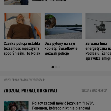
Czeska policja ustaliła
Dwa pytony na szyi
Zerwana linia
tożsamość mężczyzny
kobiety. Świadkowie
energetyczna n
spod Śnieżki. To Polak
wezwali policję
Podlasiu. Żand
sprawdza śmigł
WSPÓŁPRACA PŁATNA Z WYBORCZA.PL
ZROZUM, POZNAJ, ODKRYWAJ
SEKCJA Z SUBSKRYPCJĄ
Polacy zaczęli mówić językiem "1670".
Fenomen, którego nikt nie planował