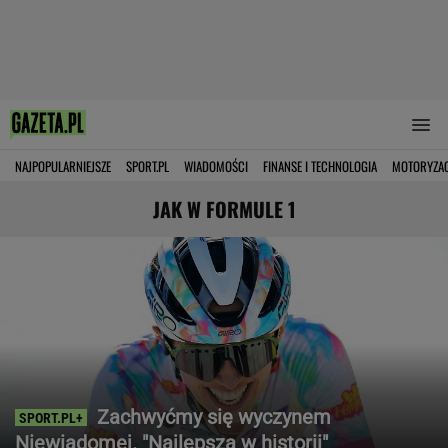
NAJPOPULARNIEJSZE
SPORT.PL
WIADOMOŚCI
FINANSE I TECHNOLOGIA
MOTORYZA
JAK W FORMULE 1
Zachwyćmy się wyczynem
Niewiadomej. "Najlepsza w historii"