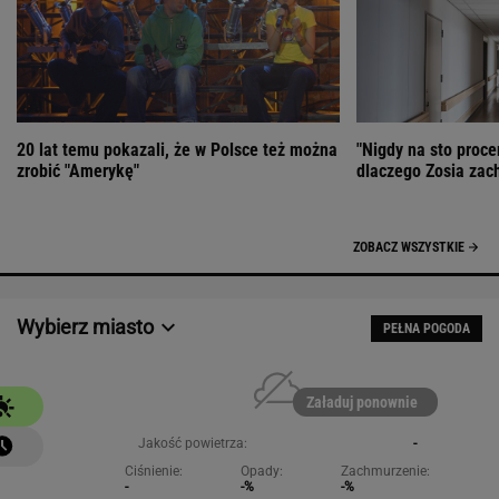
20 lat temu pokazali, że w Polsce też można
"Nigdy na sto proce
zrobić "Amerykę"
dlaczego Zosia zac
ZOBACZ WSZYSTKIE
Wybierz miasto
PEŁNA POGODA
Załaduj ponownie
Jakość powietrza:
-
Ciśnienie:
Opady:
Zachmurzenie:
-
-%
-%