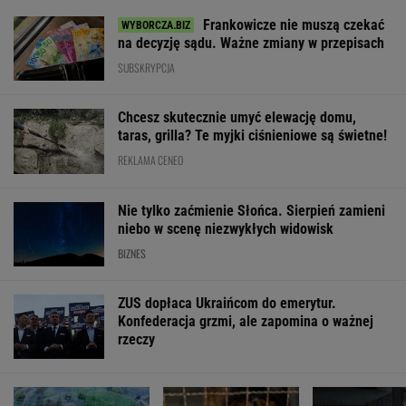
Frankowicze nie muszą czekać
na decyzję sądu. Ważne zmiany w przepisach
SUBSKRYPCJA
Chcesz skutecznie umyć elewację domu,
taras, grilla? Te myjki ciśnieniowe są świetne!
REKLAMA CENEO
Nie tylko zaćmienie Słońca. Sierpień zamieni
niebo w scenę niezwykłych widowisk
BIZNES
ZUS dopłaca Ukraińcom do emerytur.
Konfederacja grzmi, ale zapomina o ważnej
rzeczy