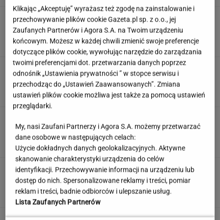
Klikając „Akceptuję” wyrażasz też zgodę na zainstalowanie i
Anastazja Kuś mistrzynią świata! Historyczny
przechowywanie plików cookie Gazeta.pl sp. z o.o., jej
występ, brawo!
Zaufanych Partnerów i Agora S.A. na Twoim urządzeniu
końcowym. Możesz w każdej chwili zmienić swoje preferencje
dotyczące plików cookie, wywołując narzędzie do zarządzania
twoimi preferencjami dot. przetwarzania danych poprzez
Quiz. Te filmy zna każdy, ale czy wystarczy
odnośnik „Ustawienia prywatności ” w stopce serwisu i
jeden kadr, by podać tytuł?
przechodząc do „Ustawień Zaawansowanych”. Zmiana
ustawień plików cookie możliwa jest także za pomocą ustawień
przeglądarki.
Jedno przekonanie może utrudniać życie
My, nasi Zaufani Partnerzy i Agora S.A. możemy przetwarzać
osobom z astygmatyzmem. Zwłaszcza latem
dane osobowe w następujących celach:
MATERIAŁ PROMOCYJNY
Użycie dokładnych danych geolokalizacyjnych. Aktywne
skanowanie charakterystyki urządzenia do celów
Uciekli z Warszawy do
identyfikacji. Przechowywanie informacji na urządzeniu lub
Łomianek. Dziś mówią o jednym: korkach
dostęp do nich. Spersonalizowane reklamy i treści, pomiar
reklam i treści, badnie odbiorców i ulepszanie usług.
SUBSKRYPCJA
Lista Zaufanych Partnerów
Oto darmowy sposób na