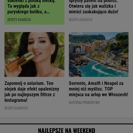
sukienki z polską metką.
sprytny patent na podróż.
Ta wygląda jak z
Otwiera się jak walizka i
paryskiego butiku, a
mieści zaskakująco dużo!
kupimy ją z RABATEM
OFERTY AVANTI24
OFERTY AVANTI24
Zapomnij o solarium. Ten
Sorrento, Amalfi i Neapol za
olejek daje efekt opalenizny
mniej niż myślisz. TOP
jak po najlepszym filtrze z
miejsca na urlop we Włoszech!
Instagrama!
MATERIAŁ PROMOCYJNY
OFERTY AVANTI24
NAJLEPSZE NA WEEKEND