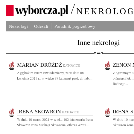
Nekrologi
Odeszli
Poradnik pogrzebowy
Inne nekrologi
MARIAN DRÓŻDŻ
ZENON 
KATOWICE
Z głębokim żalem zawiadamiamy, że w dniu 08
Z ogromnym sm
kwietnia 2021 r., w wieku 89 lat zmarł prof. dr hab....
o śmierci lek
Radnego...
IRENA SKOWRON
IRENA 
KATOWICE
W dniu 10 marca 2021 w wieku 102 lata zmarła Irena
W dniu 10 marc
Skowron żona Michała Skowrona, oficera Armii...
Skowron żona 