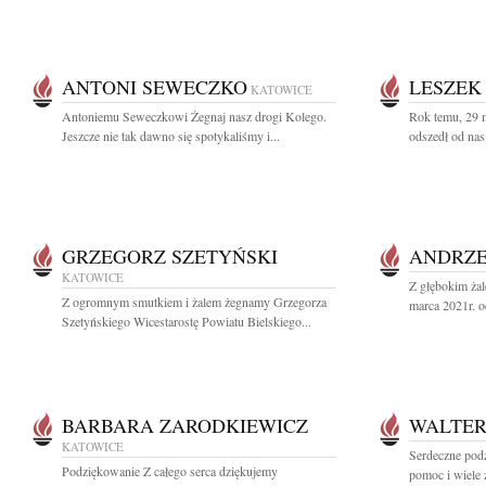
ANTONI SEWECZKO
LESZEK
KATOWICE
Antoniemu Seweczkowi Żegnaj nasz drogi Kolego.
Rok temu, 29 
Jeszcze nie tak dawno się spotykaliśmy i...
odszedł od nas
GRZEGORZ SZETYŃSKI
ANDRZE
KATOWICE
Z głębokim ża
Z ogromnym smutkiem i żalem żegnamy Grzegorza
marca 2021r. o
Szetyńskiego Wicestarostę Powiatu Bielskiego...
BARBARA ZARODKIEWICZ
WALTER
KATOWICE
Serdeczne podz
Podziękowanie Z całego serca dziękujemy
pomoc i wiele 