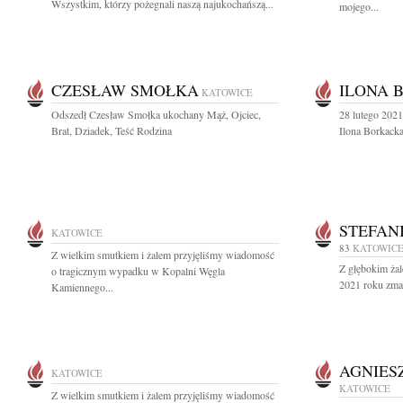
Wszystkim, którzy pożegnali naszą najukochańszą...
mojego...
CZESŁAW SMOŁKA
ILONA 
KATOWICE
Odszedł Czesław Smołka ukochany Mąż, Ojciec,
28 lutego 202
Brat, Dziadek, Teść Rodzina
Ilona Borkacka
STEFAN
KATOWICE
83
KATOWIC
Z wielkim smutkiem i żalem przyjęliśmy wiadomość
Z głębokim ża
o tragicznym wypadku w Kopalni Węgla
2021 roku zma
Kamiennego...
AGNIES
KATOWICE
KATOWICE
Z wielkim smutkiem i żalem przyjęliśmy wiadomość