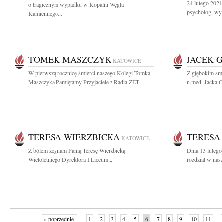
24 lutego 2021
o tragicznym wypadku w Kopalni Węgla
psycholog, wy
Kamiennego...
TOMEK MASZCZYK
JACEK 
KATOWICE
W pierwszą rocznicę śmierci naszego Kolegi Tomka
Z głębokim sm
Maszczyka Pamiętamy Przyjaciele z Radia ZET
n.med. Jacka G
TERESA WIERZBICKA
TERESA
KATOWICE
Z bólem żegnam Panią Teresę Wierzbicką
Dnia 13 lutego
Wieloletniego Dyrektora I Liceum...
rozdział w nas
« poprzednie
1
2
3
4
5
6
7
8
9
10
11