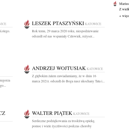
Marius
Z wiel
+ więc
LESZEK PTASZYŃSKI
WICE
KATOWICE
Kolego.
Rok temu, 29 marca 2020 roku, niespodziewanie
odszedł od nas wspaniały Człowiek, reżyser...
ANDRZEJ WOJTUSIAK
KATOWICE
Z głębokim żalem zawiadamiamy, że w dniu 16
zegorza
marca 2021r. odszedł do Boga nasz ukochany Tata i...
go...
CZ
WALTER PIĄTEK
KATOWICE
Serdeczne podziękowania za troskliwą opiekę,
pomoc i wiele życzliwości podczas choroby