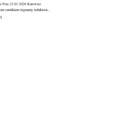
z Fras
23.01.2026
Katowice
kim smutkiem żegnamy redaktora...
ej