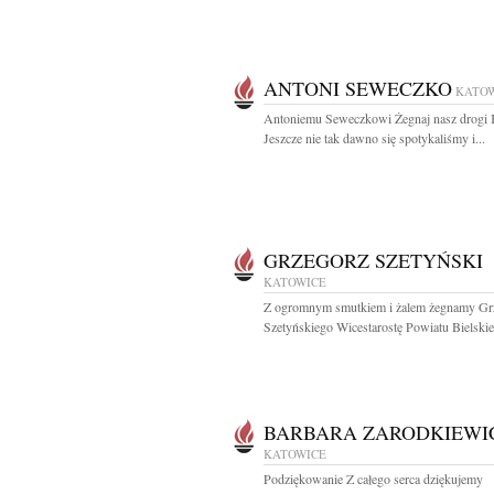
ANTONI SEWECZKO
KATO
Antoniemu Seweczkowi Żegnaj nasz drogi 
Jeszcze nie tak dawno się spotykaliśmy i...
GRZEGORZ SZETYŃSKI
KATOWICE
Z ogromnym smutkiem i żalem żegnamy Gr
Szetyńskiego Wicestarostę Powiatu Bielskie
BARBARA ZARODKIEWI
KATOWICE
Podziękowanie Z całego serca dziękujemy