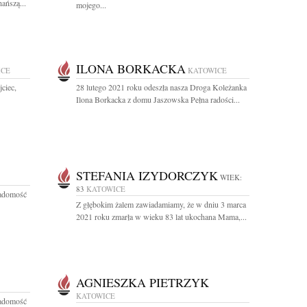
ańszą...
mojego...
ILONA BORKACKA
ICE
KATOWICE
ciec,
28 lutego 2021 roku odeszła nasza Droga Koleżanka
Ilona Borkacka z domu Jaszowska Pełna radości...
STEFANIA IZYDORCZYK
WIEK:
83
KATOWICE
iadomość
Z głębokim żalem zawiadamiamy, że w dniu 3 marca
2021 roku zmarła w wieku 83 lat ukochana Mama,...
AGNIESZKA PIETRZYK
KATOWICE
iadomość