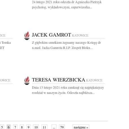
24 lutego 2021 roku odeszła dr Agnieszka Pietrzyk
psycholog, wykładowczyni, superwizorka...
JACEK GAMROT
ICE
KATOWICE
gi Tomka
Z głębokim smutkiem żegnamy naszego Kolegę dr
ZET
n.med. Jacka Gamrota R.I.P. Zespół Bloku...
TERESA WIERZBICKA
TOWICE
KATOWICE
Dnia 13 lutego 2021 roku zamknął się najpiękniejszy
rozdział w naszym życiu. Odeszła najbliższa...
5
6
7
8
9
10
11
...
79
następne »