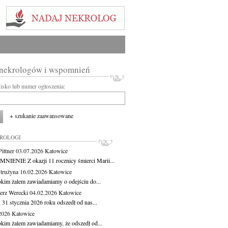
 nekrologów i wspomnień
wisko lub numer ogłoszenia:
+ szukanie zaawansowane
KROLOGI
ittner
03.07.2026
Katowice
IENIE Z okazji 11 rocznicy śmierci Marii...
Strużyna
16.02.2026
Katowice
okim żalem zawiadamiamy o odejściu do...
erz Werecki
04.02.2026
Katowice
 31 stycznia 2026 roku odszedł od nas...
.2026
Katowice
okim żalem zawiadamiamy, że odszedł od...