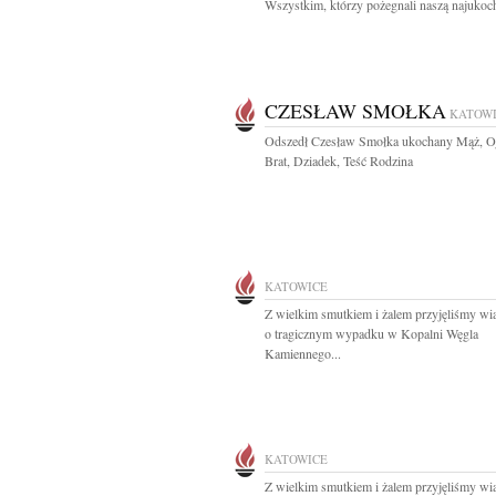
Wszystkim, którzy pożegnali naszą najukoch
CZESŁAW SMOŁKA
KATOW
Odszedł Czesław Smołka ukochany Mąż, Oj
Brat, Dziadek, Teść Rodzina
KATOWICE
Z wielkim smutkiem i żalem przyjęliśmy w
o tragicznym wypadku w Kopalni Węgla
Kamiennego...
KATOWICE
Z wielkim smutkiem i żalem przyjęliśmy w