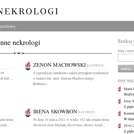
grzebowy
Inne nekrologi
Szukaj
Imię i naz
ZENON MACHOWSKI
E
KATOWICE
 08
Z ogromnym smutkiem i żalem przyjąłem wiadomość
dr hab....
o śmierci lek. med. Zenona Machowskiego
INNE NE
Radnego...
Maria P
WSPOMN
Jerzy 
Z głęb
IRENA SKOWRON
KATOWICE
Kazimi
W dniu
rła Irena
W dniu 10 marca 2021 w wieku 102 lata zmarła Irena
rmii...
Skowron żona Michała Skowrona, oficera Armii...
29.01
Z głęb