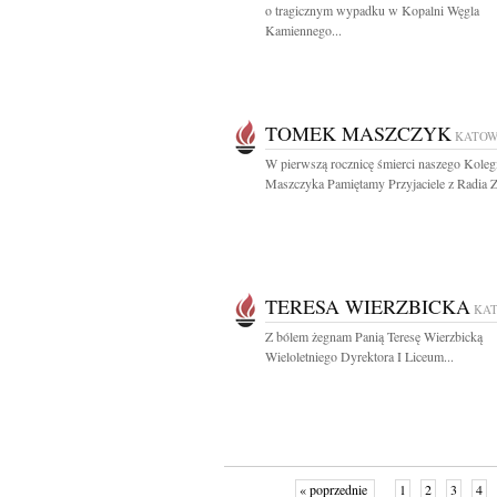
o tragicznym wypadku w Kopalni Węgla
Kamiennego...
TOMEK MASZCZYK
KATOW
W pierwszą rocznicę śmierci naszego Kole
Maszczyka Pamiętamy Przyjaciele z Radia 
TERESA WIERZBICKA
KA
Z bólem żegnam Panią Teresę Wierzbicką
Wieloletniego Dyrektora I Liceum...
« poprzednie
1
2
3
4