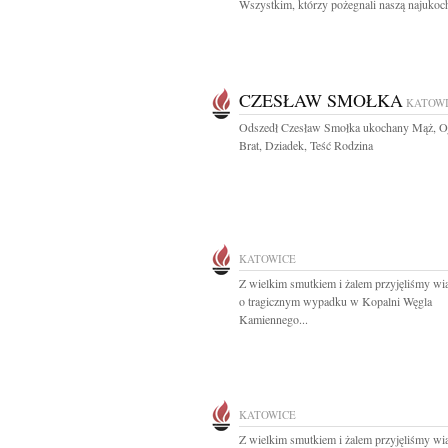
Wszystkim, którzy pożegnali naszą najukoch
CZESŁAW SMOŁKA
KATOW
Odszedł Czesław Smołka ukochany Mąż, Oj
Brat, Dziadek, Teść Rodzina
KATOWICE
Z wielkim smutkiem i żalem przyjęliśmy w
o tragicznym wypadku w Kopalni Węgla
Kamiennego...
KATOWICE
Z wielkim smutkiem i żalem przyjęliśmy w