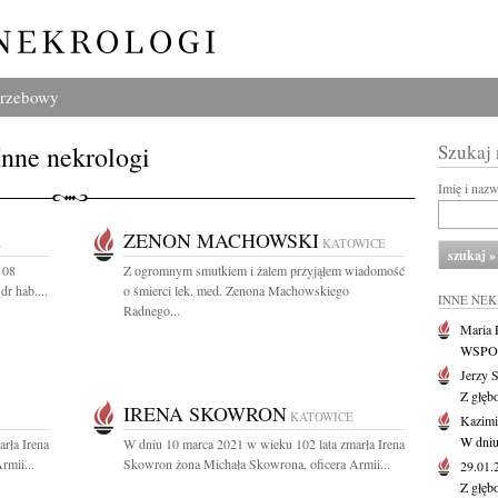
grzebowy
Inne nekrologi
Szukaj
Imię i naz
ZENON MACHOWSKI
E
KATOWICE
 08
Z ogromnym smutkiem i żalem przyjąłem wiadomość
dr hab....
o śmierci lek. med. Zenona Machowskiego
INNE NE
Radnego...
Maria P
WSPOMN
Jerzy 
Z głęb
IRENA SKOWRON
KATOWICE
Kazimi
W dniu
rła Irena
W dniu 10 marca 2021 w wieku 102 lata zmarła Irena
rmii...
Skowron żona Michała Skowrona, oficera Armii...
29.01
Z głęb