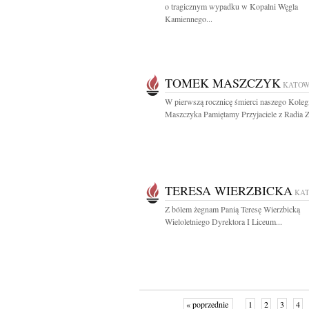
o tragicznym wypadku w Kopalni Węgla
Kamiennego...
TOMEK MASZCZYK
KATOW
W pierwszą rocznicę śmierci naszego Kole
Maszczyka Pamiętamy Przyjaciele z Radia 
TERESA WIERZBICKA
KA
Z bólem żegnam Panią Teresę Wierzbicką
Wieloletniego Dyrektora I Liceum...
« poprzednie
1
2
3
4