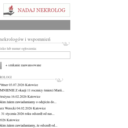
 nekrologów i wspomnień
wisko lub numer ogłoszenia:
+ szukanie zaawansowane
KROLOGI
ittner
03.07.2026
Katowice
IENIE Z okazji 11 rocznicy śmierci Marii...
Strużyna
16.02.2026
Katowice
okim żalem zawiadamiamy o odejściu do...
erz Werecki
04.02.2026
Katowice
 31 stycznia 2026 roku odszedł od nas...
.2026
Katowice
okim żalem zawiadamiamy, że odszedł od...