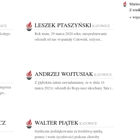
Marius
Z wiel
+ więc
LESZEK PTASZYŃSKI
WICE
KATOWICE
Kolego.
Rok temu, 29 marca 2020 roku, niespodziewanie
odszedł od nas wspaniały Człowiek, reżyser...
ANDRZEJ WOJTUSIAK
KATOWICE
Z głębokim żalem zawiadamiamy, że w dniu 16
zegorza
marca 2021r. odszedł do Boga nasz ukochany Tata i...
go...
CZ
WALTER PIĄTEK
KATOWICE
Serdeczne podziękowania za troskliwą opiekę,
pomoc i wiele życzliwości podczas choroby