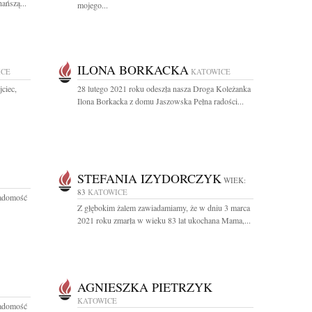
ańszą...
mojego...
ILONA BORKACKA
ICE
KATOWICE
ciec,
28 lutego 2021 roku odeszła nasza Droga Koleżanka
Ilona Borkacka z domu Jaszowska Pełna radości...
STEFANIA IZYDORCZYK
WIEK:
83
KATOWICE
iadomość
Z głębokim żalem zawiadamiamy, że w dniu 3 marca
2021 roku zmarła w wieku 83 lat ukochana Mama,...
AGNIESZKA PIETRZYK
KATOWICE
iadomość