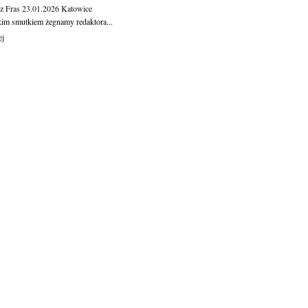
z Fras
23.01.2026
Katowice
kim smutkiem żegnamy redaktora...
ej