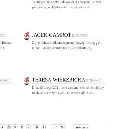
24 lutego 2021 roku odeszła dr Agnieszka Pietrzyk
psycholog, wykładowczyni, superwizorka...
JACEK GAMROT
ICE
KATOWICE
gi Tomka
Z głębokim smutkiem żegnamy naszego Kolegę dr
ZET
n.med. Jacka Gamrota R.I.P. Zespół Bloku...
TERESA WIERZBICKA
TOWICE
KATOWICE
Dnia 13 lutego 2021 roku zamknął się najpiękniejszy
rozdział w naszym życiu. Odeszła najbliższa...
5
6
7
8
9
10
11
...
79
następne »