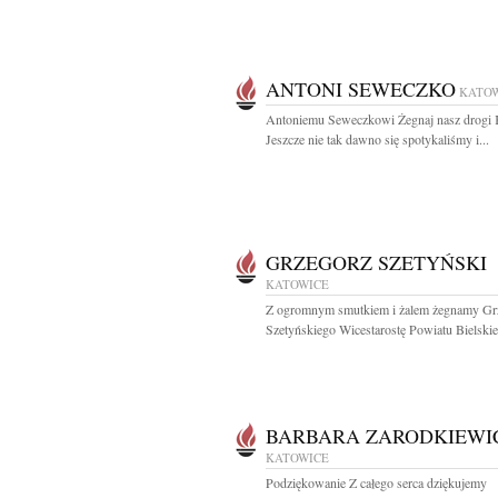
ANTONI SEWECZKO
KATO
Antoniemu Seweczkowi Żegnaj nasz drogi 
Jeszcze nie tak dawno się spotykaliśmy i...
GRZEGORZ SZETYŃSKI
KATOWICE
Z ogromnym smutkiem i żalem żegnamy Gr
Szetyńskiego Wicestarostę Powiatu Bielskie
BARBARA ZARODKIEWI
KATOWICE
Podziękowanie Z całego serca dziękujemy