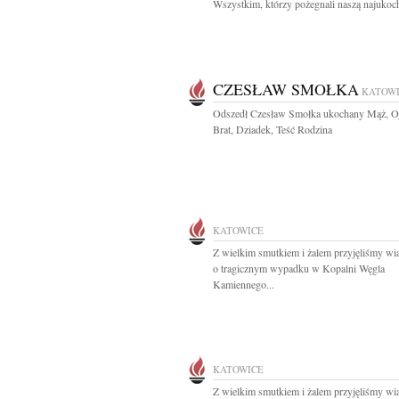
Wszystkim, którzy pożegnali naszą najukoch
CZESŁAW SMOŁKA
KATOW
Odszedł Czesław Smołka ukochany Mąż, Oj
Brat, Dziadek, Teść Rodzina
KATOWICE
Z wielkim smutkiem i żalem przyjęliśmy w
o tragicznym wypadku w Kopalni Węgla
Kamiennego...
KATOWICE
Z wielkim smutkiem i żalem przyjęliśmy w