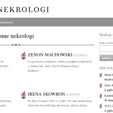
grzebowy
Inne nekrologi
Szukaj
Imię i naz
ZENON MACHOWSKI
E
KATOWICE
 08
Z ogromnym smutkiem i żalem przyjąłem wiadomość
dr hab....
o śmierci lek. med. Zenona Machowskiego
INNE NE
Radnego...
Maria P
WSPOMN
Jerzy 
Z głęb
IRENA SKOWRON
KATOWICE
Kazimi
W dniu
rła Irena
W dniu 10 marca 2021 w wieku 102 lata zmarła Irena
rmii...
Skowron żona Michała Skowrona, oficera Armii...
29.01
Z głęb