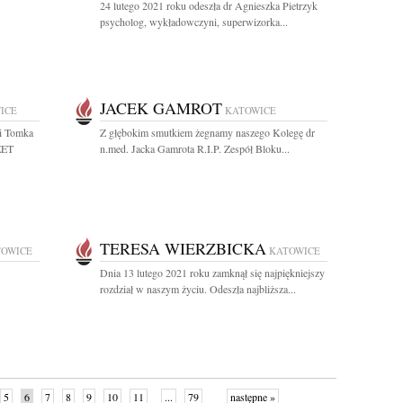
24 lutego 2021 roku odeszła dr Agnieszka Pietrzyk
psycholog, wykładowczyni, superwizorka...
JACEK GAMROT
ICE
KATOWICE
gi Tomka
Z głębokim smutkiem żegnamy naszego Kolegę dr
ZET
n.med. Jacka Gamrota R.I.P. Zespół Bloku...
TERESA WIERZBICKA
TOWICE
KATOWICE
Dnia 13 lutego 2021 roku zamknął się najpiękniejszy
rozdział w naszym życiu. Odeszła najbliższa...
5
6
7
8
9
10
11
...
79
następne »