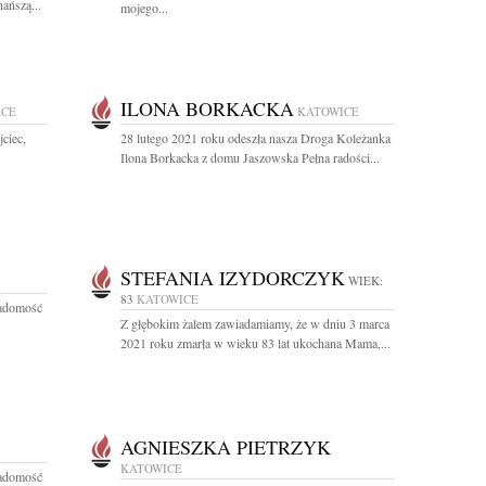
ańszą...
mojego...
ILONA BORKACKA
ICE
KATOWICE
ciec,
28 lutego 2021 roku odeszła nasza Droga Koleżanka
Ilona Borkacka z domu Jaszowska Pełna radości...
STEFANIA IZYDORCZYK
WIEK:
83
KATOWICE
iadomość
Z głębokim żalem zawiadamiamy, że w dniu 3 marca
2021 roku zmarła w wieku 83 lat ukochana Mama,...
AGNIESZKA PIETRZYK
KATOWICE
iadomość