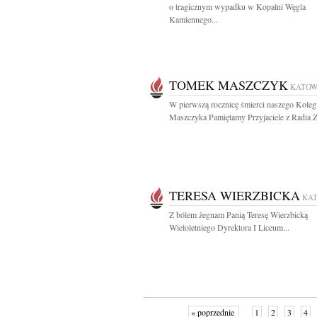
o tragicznym wypadku w Kopalni Węgla
Kamiennego...
TOMEK MASZCZYK
KATOW
W pierwszą rocznicę śmierci naszego Kole
Maszczyka Pamiętamy Przyjaciele z Radia 
TERESA WIERZBICKA
KA
Z bólem żegnam Panią Teresę Wierzbicką
Wieloletniego Dyrektora I Liceum...
« poprzednie
1
2
3
4