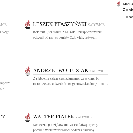
Marius
Z wiel
+ więc
LESZEK PTASZYŃSKI
WICE
KATOWICE
Kolego.
Rok temu, 29 marca 2020 roku, niespodziewanie
odszedł od nas wspaniały Człowiek, reżyser...
ANDRZEJ WOJTUSIAK
KATOWICE
Z głębokim żalem zawiadamiamy, że w dniu 16
zegorza
marca 2021r. odszedł do Boga nasz ukochany Tata i...
go...
CZ
WALTER PIĄTEK
KATOWICE
Serdeczne podziękowania za troskliwą opiekę,
pomoc i wiele życzliwości podczas choroby