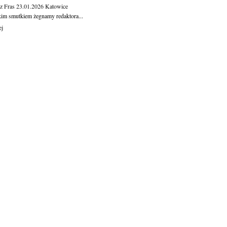
z Fras
23.01.2026
Katowice
kim smutkiem żegnamy redaktora...
ej