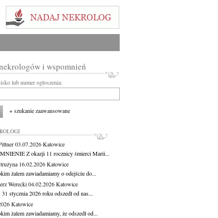
 nekrologów i wspomnień
wisko lub numer ogłoszenia:
+ szukanie zaawansowane
KROLOGI
ittner
03.07.2026
Katowice
IENIE Z okazji 11 rocznicy śmierci Marii...
Strużyna
16.02.2026
Katowice
okim żalem zawiadamiamy o odejściu do...
erz Werecki
04.02.2026
Katowice
 31 stycznia 2026 roku odszedł od nas...
.2026
Katowice
okim żalem zawiadamiamy, że odszedł od...