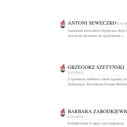
ANTONI SEWECZKO
KATO
Antoniemu Seweczkowi Żegnaj nasz drogi 
Jeszcze nie tak dawno się spotykaliśmy i...
GRZEGORZ SZETYŃSKI
KATOWICE
Z ogromnym smutkiem i żalem żegnamy Gr
Szetyńskiego Wicestarostę Powiatu Bielskie
BARBARA ZARODKIEWI
KATOWICE
Podziękowanie Z całego serca dziękujemy