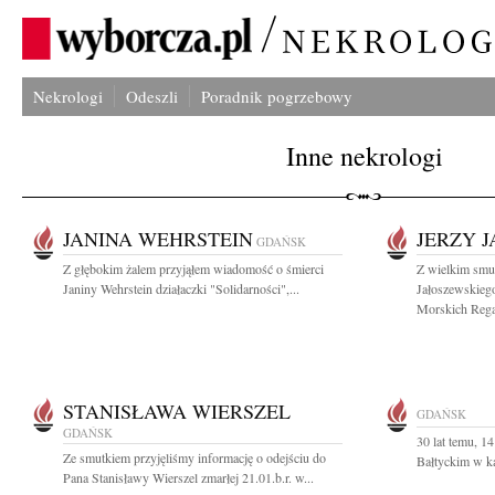
Nekrologi
Odeszli
Poradnik pogrzebowy
Inne nekrologi
JANINA WEHRSTEIN
JERZY 
GDAŃSK
Z głębokim żalem przyjąłem wiadomość o śmierci
Z wielkim smu
Janiny Wehrstein działaczki "Solidarności",...
Jałoszewskieg
Morskich Regat
STANISŁAWA WIERSZEL
GDAŃSK
GDAŃSK
30 lat temu, 1
Ze smutkiem przyjęliśmy informację o odejściu do
Bałtyckim w ka
Pana Stanisławy Wierszel zmarłej 21.01.b.r. w...