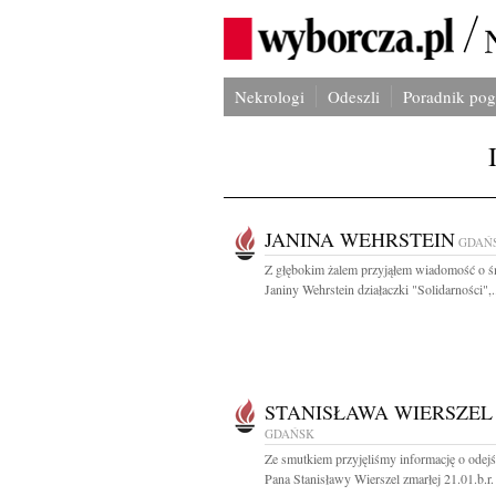
Nekrologi
Odeszli
Poradnik po
JANINA WEHRSTEIN
GDAŃ
Z głębokim żalem przyjąłem wiadomość o ś
Janiny Wehrstein działaczki "Solidarności",.
STANISŁAWA WIERSZEL
GDAŃSK
Ze smutkiem przyjęliśmy informację o odejś
Pana Stanisławy Wierszel zmarłej 21.01.b.r. 