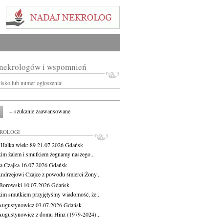
 nekrologów i wspomnień
wisko lub numer ogłoszenia:
+ szukanie zaawansowane
KROLOGI
 Halka
wiek: 89
21.07.2026
Gdańsk
kim żalem i smutkiem żegnamy naszego...
a Czajka
16.07.2026
Gdańsk
ndrzejowi Czajce z powodu śmierci Żony...
Borowski
10.07.2026
Gdańsk
kim smutkiem przyjęłyśmy wiadomość, że...
Augustynowicz
03.07.2026
Gdańsk
Augustynowicz z domu Hinz (1979-2024)...