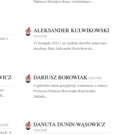
Tadeusza Maciejewskiego wieloletniego...
ALEKSANDER KULWIKOWSKI
GDAŃSK
ość o
15 listopada 2022 r. po ciężkiej chorobie zmarł nasz
ukochany Brat Aleksander Kulwikowski...
WICZ
DARIUSZ BOROWIAK
GDAŃSK
Z głębokim żalem przyjęliśmy wiadomość o śmierci
rci
Profesora Dariusza Borowiaka Kierownika
ł...
Zakładu...
DANUTA DUNIN-WĄSOWICZ
AŃSK
GDAŃSK
skich" Z