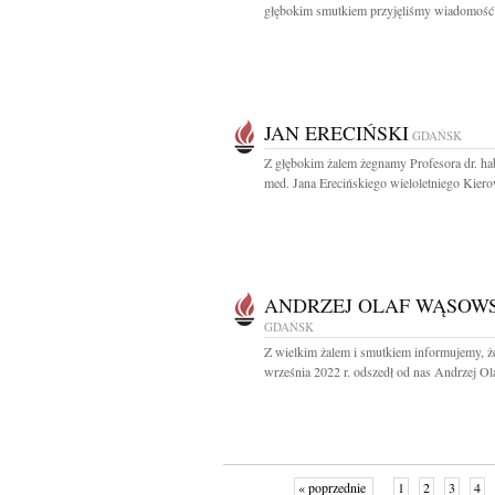
głębokim smutkiem przyjęliśmy wiadomość 
JAN ERECIŃSKI
GDAŃSK
Z głębokim żalem żegnamy Profesora dr. hab
med. Jana Erecińskiego wieloletniego Kiero
ANDRZEJ OLAF WĄSOW
GDAŃSK
Z wielkim żalem i smutkiem informujemy, ż
września 2022 r. odszedł od nas Andrzej Ola
« poprzednie
1
2
3
4