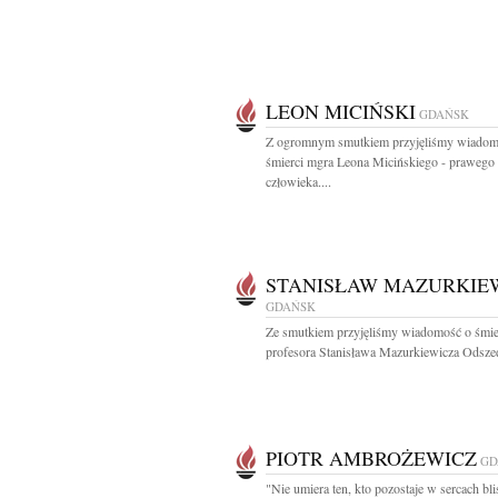
LEON MICIŃSKI
GDAŃSK
Z ogromnym smutkiem przyjęliśmy wiadom
śmierci mgra Leona Micińskiego - prawego
człowieka....
STANISŁAW MAZURKIE
GDAŃSK
Ze smutkiem przyjęliśmy wiadomość o śmie
profesora Stanisława Mazurkiewicza Odszed
PIOTR AMBROŻEWICZ
GD
"Nie umiera ten, kto pozostaje w sercach bli