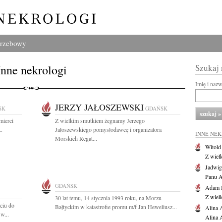
grzebowy
Inne nekrologi
Szukaj
Imię i naz
JERZY JAŁOSZEWSKI
SK
GDAŃSK
mierci
Z wielkim smutkiem żegnamy Jerzego
..
Jałoszewskiego pomysłodawcę i organizatora
INNE NE
Morskich Regat...
Witold
Z wiel
Jadwig
Panu A
GDAŃSK
Adam 
Z wiel
30 lat temu, 14 stycznia 1993 roku, na Morzu
ciu do
Bałtyckim w katastrofie promu m/f Jan Heweliusz...
Alina 
w...
Alina 