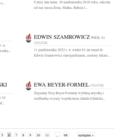
Cztery lata temu, 30 października 2018 roku, odeszła
o...
od nas nasza Żona, Matka, Babcia i...
EDWIN SZAMROWICZ
WIEK: 81
GDAŃSK
. n.
11 października 2022 r. w wieku 81 lat zmarł dr
wnika...
Edwin Szamrowicz starogardzianin, ceniony lekarz...
SKI
EWA BEYER-FORMEL
GDAŃSK
Żegnamy Ewę Beyer-Formelę wybitną artystkę i
e 24
rzeźbiarkę wyrazy współczucia składa Gdańska...
f...
5
6
7
8
9
10
11
...
68
następne »