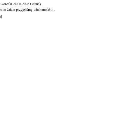
 Górecki
24.06.2026
Gdańsk
okim żalem przyjęliśmy wiadomość o...
ej