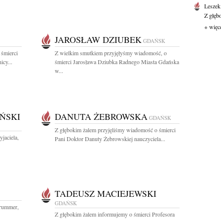
Leszek
Z głęb
+ więc
JAROSŁAW DZIUBEK
GDAŃSK
 śmierci
Z wielkim smutkiem przyjęłyśmy wiadomość, o
icy...
śmierci Jarosława Dziubka Radnego Miasta Gdańska
w...
ŃSKI
DANUTA ŻEBROWSKA
GDAŃSK
Z głębokim żalem przyjęliśmy wiadomość o śmierci
jaciela,
Pani Doktor Danuty Żebrowskiej nauczyciela...
TADEUSZ MACIEJEWSKI
GDAŃSK
drummer,
Z głębokim żalem informujemy o śmierci Profesora