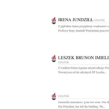
IRENA JUNDZIŁŁ
GDAŃSK
Z głębokim żalem przyjęliśmy wiadomość o
Profesor Ireny Jundziłł Wieloletniej pracown
LESZEK BRUNON IMIELI
GDAŃSK
Z wielkim bólem żegnam niezawodnego Przy
Towarzysza od lat szkolnych ŚP Leszka...
GDAŃSK
Jaruzelski announces: gone too soon. Our 
Der Präsident, has left the building. We...