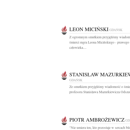
LEON MICIŃSKI
GDAŃSK
Z ogromnym smutkiem przyjęliśmy wiadom
śmierci mgra Leona Micińskiego - prawego
człowieka....
STANISŁAW MAZURKIE
GDAŃSK
Ze smutkiem przyjęliśmy wiadomość o śmie
profesora Stanisława Mazurkiewicza Odszed
PIOTR AMBROŻEWICZ
GD
"Nie umiera ten, kto pozostaje w sercach bli