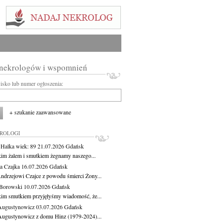
 nekrologów i wspomnień
wisko lub numer ogłoszenia:
+ szukanie zaawansowane
KROLOGI
 Halka
wiek: 89
21.07.2026
Gdańsk
kim żalem i smutkiem żegnamy naszego...
a Czajka
16.07.2026
Gdańsk
ndrzejowi Czajce z powodu śmierci Żony...
Borowski
10.07.2026
Gdańsk
kim smutkiem przyjęłyśmy wiadomość, że...
Augustynowicz
03.07.2026
Gdańsk
Augustynowicz z domu Hinz (1979-2024)...