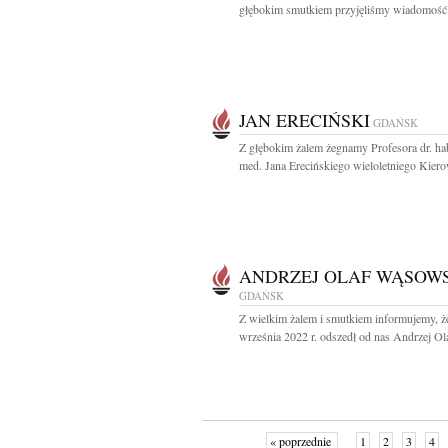
głębokim smutkiem przyjęliśmy wiadomość 
JAN ERECIŃSKI
GDAŃSK
Z głębokim żalem żegnamy Profesora dr. hab
med. Jana Erecińskiego wieloletniego Kiero
ANDRZEJ OLAF WĄSOW
GDAŃSK
Z wielkim żalem i smutkiem informujemy, ż
września 2022 r. odszedł od nas Andrzej Ola
« poprzednie
1
2
3
4