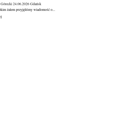
 Górecki
24.06.2026
Gdańsk
okim żalem przyjęliśmy wiadomość o...
ej