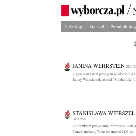
Nekrologi
Odeszli
Poradnik po
JANINA WEHRSTEIN
GDAŃ
Z głębokim żalem przyjąłem wiadomość o ś
Janiny Wehrstein działaczki "Solidarności",.
STANISŁAWA WIERSZEL
GDAŃSK
Ze smutkiem przyjęliśmy informację o odejś
Pana Stanisławy Wierszel zmarłej 21.01.b.r. 