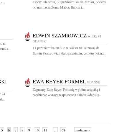
Cztery lata temu, 30 października 2018 roku, odeszła
o...
od nas nasza Żona, Matka, Babcia i...
EDWIN SZAMROWICZ
WIEK: 81
GDAŃSK
. n.
11 października 2022 r. w wieku 81 lat zmarł dr
wnika...
Edwin Szamrowicz starogardzianin, ceniony lekarz...
SKI
EWA BEYER-FORMEL
GDAŃSK
Żegnamy Ewę Beyer-Formelę wybitną artystkę i
e 24
rzeźbiarkę wyrazy współczucia składa Gdańska...
f...
5
6
7
8
9
10
11
...
68
następne »