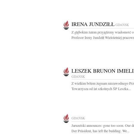
IRENA JUNDZIŁŁ
GDAŃSK
Z głębokim żalem przyjęliśmy wiadomość o
Profesor Ireny Jundziłł Wieloletniej pracown
LESZEK BRUNON IMIELI
GDAŃSK
Z wielkim bólem żegnam niezawodnego Przy
Towarzysza od lat szkolnych ŚP Leszka...
GDAŃSK
Jaruzelski announces: gone too soon. Our 
Der Präsident, has left the building. We...