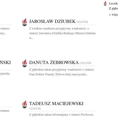
Leszek
Z głęb
+ więc
JAROSŁAW DZIUBEK
GDAŃSK
 śmierci
Z wielkim smutkiem przyjęłyśmy wiadomość, o
icy...
śmierci Jarosława Dziubka Radnego Miasta Gdańska
w...
ŃSKI
DANUTA ŻEBROWSKA
GDAŃSK
Z głębokim żalem przyjęliśmy wiadomość o śmierci
jaciela,
Pani Doktor Danuty Żebrowskiej nauczyciela...
TADEUSZ MACIEJEWSKI
GDAŃSK
drummer,
Z głębokim żalem informujemy o śmierci Profesora