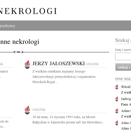
grzebowy
Inne nekrologi
Szukaj
Imię i naz
JERZY JAŁOSZEWSKI
SK
GDAŃSK
mierci
Z wielkim smutkiem żegnamy Jerzego
..
Jałoszewskiego pomysłodawcę i organizatora
INNE NE
Morskich Regat...
Witold
Z wiel
Jadwig
Panu A
GDAŃSK
Adam 
Z wiel
30 lat temu, 14 stycznia 1993 roku, na Morzu
ciu do
Bałtyckim w katastrofie promu m/f Jan Heweliusz...
Alina 
w...
Alina 