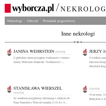
Nekrologi
Odeszli
Poradnik pogrzebowy
Inne nekrologi
JANINA WEHRSTEIN
JERZY 
GDAŃSK
Z głębokim żalem przyjąłem wiadomość o śmierci
Z wielkim smu
Janiny Wehrstein działaczki "Solidarności",...
Jałoszewskieg
Morskich Regat
STANISŁAWA WIERSZEL
GDAŃSK
GDAŃSK
30 lat temu, 1
Ze smutkiem przyjęliśmy informację o odejściu do
Bałtyckim w ka
Pana Stanisławy Wierszel zmarłej 21.01.b.r. w...