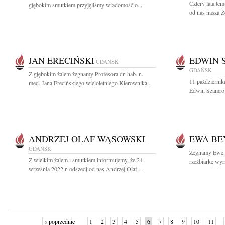
Cztery lata te
głębokim smutkiem przyjęliśmy wiadomość o...
od nas nasza Ż
JAN ERECIŃSKI
EDWIN 
GDAŃSK
GDAŃSK
Z głębokim żalem żegnamy Profesora dr. hab. n.
11 październik
med. Jana Erecińskiego wieloletniego Kierownika...
Edwin Szamrowi
ANDRZEJ OLAF WĄSOWSKI
EWA BE
GDAŃSK
Żegnamy Ewę B
Z wielkim żalem i smutkiem informujemy, że 24
rzeźbiarkę wyr
września 2022 r. odszedł od nas Andrzej Olaf...
« poprzednie
1
2
3
4
5
6
7
8
9
10
11