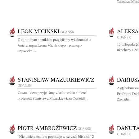
Tadeusza Macie
LEON MICIŃSKI
ALEKSA
GDAŃSK
GDAŃSK
Z ogromnym smutkiem przyjęliśmy wiadomość o
15 listopada 20
śmierci mgra Leona Micińskiego - prawego
ukochany Brat
człowieka....
STANISŁAW MAZURKIEWICZ
DARIUS
GDAŃSK
Z głębokim ża
Ze smutkiem przyjęliśmy wiadomość o śmierci
Profesora Dar
profesora Stanisława Mazurkiewicza Odszedł...
Zakładu...
PIOTR AMBROŻEWICZ
DANUTA
GDAŃSK
GDAŃSK
"Nie umiera ten, kto pozostaje w sercach bliskich" Z