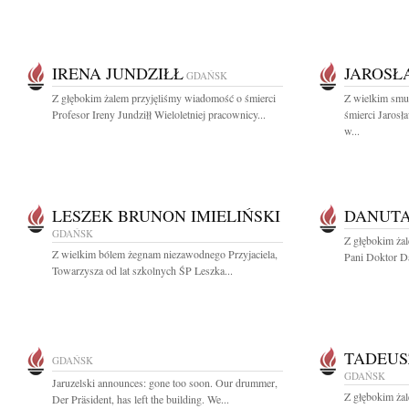
IRENA JUNDZIŁŁ
JAROSŁ
GDAŃSK
Z głębokim żalem przyjęliśmy wiadomość o śmierci
Z wielkim smu
Profesor Ireny Jundziłł Wieloletniej pracownicy...
śmierci Jaros
w...
LESZEK BRUNON IMIELIŃSKI
DANUTA
GDAŃSK
Z głębokim ża
Z wielkim bólem żegnam niezawodnego Przyjaciela,
Pani Doktor Da
Towarzysza od lat szkolnych ŚP Leszka...
TADEUS
GDAŃSK
GDAŃSK
Jaruzelski announces: gone too soon. Our drummer,
Z głębokim żal
Der Präsident, has left the building. We...