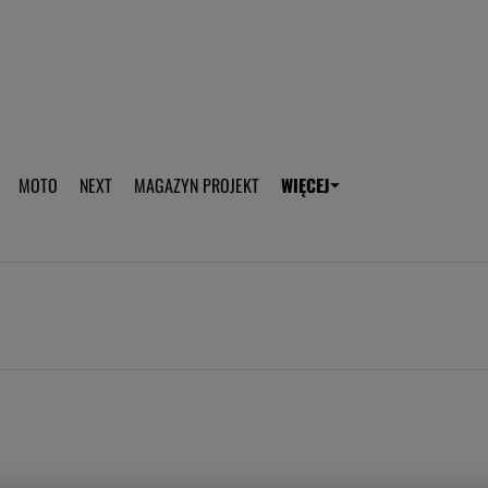
aplikację Gazeta - Android
Pobierz aplikację Gazeta -
MOTO
NEXT
MAGAZYN PROJEKT
WIĘCEJ
T
PLOTEK
SPORT.PL
HOROSKOPY
WEEKEND
TOK FM
WYBORC
ROZRYWKA
ŻYCIE I STYL
Gwiazdy Mundialu
Fryzury
Plotek
Makijaż
Gry online
Magia - Ciekawo
Historie
Wiadomości - 
WAGs
Sposób na za d
Anna Lewandowska
Gorączka u dzi