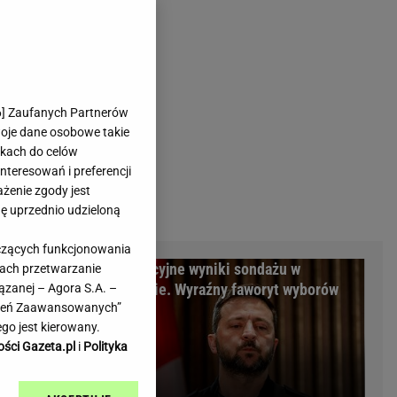
rmienia
Gliwice
Kielce
hodowe
Kraków
Lublin
Łódź
6
] Zaufanych Partnerów
woje dane osobowe takie
Olsztyn
likach do celów
Opole
teresowań i preferencji
e
Płock
ażenie zgody jest
we
Poznań
dę uprzednio udzieloną
Radom
yczących funkcjonowania
Rzeszów
m Warszawy.
Sensacyjne wyniki sondażu w
kach przetwarzanie
inowe
Sosnowiec
minalni
Ukrainie. Wyraźny faworyt wyborów
ązanej – Agora S.A. –
inowe
Szczecin
awień Zaawansowanych”
Melo Radio
Toruń
go jest kierowany.
Trójmiasto
ości Gazeta.pl
i
Polityka
Warszawa
Wrocław