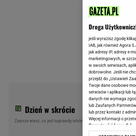
Wiadomości z Polski
Tenis
Plotki na topie
Sporty Walki
Niedziela handlowa
Siatkówka
Droga Użytkownicz
Informacje na bieżąco
PlusLiga
Metro Warszawa
Lekkoatletyka
jeśli wyrazisz zgodę klika
IAB, jak również Agora S
Duży Format
Kolarstwo
jak adresy IP, adresy e-m
Pogoda Warszawa
Bieganie
marketingowych, w szcze
Pogoda Kraków
Trening - ćwiczenia
w swoich serwisach, aplik
Pogoda Gdańsk
Ćwiczenia
dobrowolne. Jeśli nie ch
Pogoda Poznań
Dieta - Odżywianie
przejdź do „Ustawień Z
Twoje dane osobowe mogą
Pogoda Wrocław
Jak schudnąć?
Now
serwisów i aplikacji lub
Gazeta na X
Sport - Fitness
min
danych nie wymaga zgody 
Fitness
lub Zaufanych Partnerów
Dzień w skrócie
F1 - Formuła 1
lub przez kontakt z admi
Więcej informacji o prz
Zawsze wiesz, co jest naprawdę istotne
Prywatności Agora S.A.