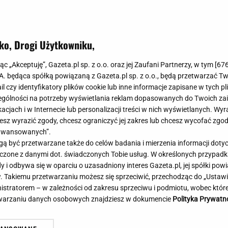
Meghan Markle
Krzesełka do ka
Magda Gessler
Łóżka dla dzieci
Barbara Kurdej-Szatan
Foteliki samoc
ko, Drogi Użytkowniku,
Księżna Kate
Przepisy
Porady
Jak zrobić?
jąc „Akceptuję”, Gazeta.pl sp. z o.o. oraz jej Zaufani Partnerzy, w tym [
67
.A. będąca spółką powiązaną z Gazeta.pl sp. z o.o., będą przetwarzać T
Na czasie
Grzyby
ail czy identyfikatory plików cookie lub inne informacje zapisane w tych p
Memy
Koronawirus
gólności na potrzeby wyświetlania reklam dopasowanych do Twoich zain
Radio Zet
Porady - Zdrowi
acjach i w Internecie lub personalizacji treści w nich wyświetlanych. Wyr
Radio Pogoda
Sukienki jeanso
cesz wyrazić zgody, chcesz ograniczyć jej zakres lub chcesz wycofać zgo
Radio internetowe
Torebki worki
aawansowanych”.
 być przetwarzane także do celów badania i mierzenia informacji dot
Rock Radio
Życzenia
e zarządzenie Tuska. W tle sześć
Brutalny atak w centru
 łączone z danymi dot. świadczonych Tobie usług. W określonych przypad
Złote Przeboje
Życzenia urodz
isterstw
Napastnika szukają kry
i odbywa się w oparciu o uzasadniony interes Gazeta.pl, jej spółki powi
Chillizet - radio internetowe
Życzenia imien
. Takiemu przetwarzaniu możesz się sprzeciwić, przechodząc do „Ust
Podcasty
Newsy, plotki - 
nistratorem – w zależności od zakresu sprzeciwu i podmiotu, wobec które
E-booki - Audiobooki
Lifestyle
etwarzaniu danych osobowych znajdziesz w dokumencie
Polityka Prywatn
Planeta.pl
Co obejrzeć