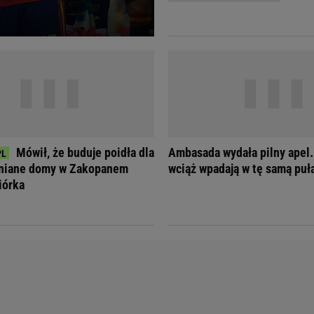
Telewizor LG O
Mówił, że buduje poidła dla
Ambasada wydała pilny apel.
wniane domy w Zakopanem
wciąż wpadają w tę samą puł
iórka
Doda
Kalkulator Poro
Magda Gessler
Kalendarz dni p
Agnieszka Woźniak-Starak
Kalendarz ciąży