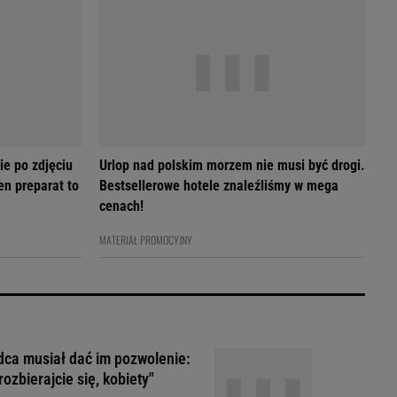
ie po zdjęciu
Urlop nad polskim morzem nie musi być drogi.
en preparat to
Bestsellerowe hotele znaleźliśmy w mega
cenach!
MATERIAŁ PROMOCYJNY
ca musiał dać im pozwolenie:
rozbierajcie się, kobiety"