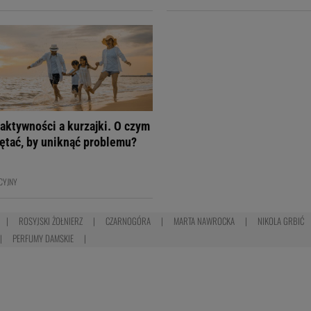
aktywności a kurzajki. O czym
ętać, by uniknąć problemu?
CYJNY
ROSYJSKI ŻOŁNIERZ
CZARNOGÓRA
MARTA NAWROCKA
NIKOLA GRBIĆ
PERFUMY DAMSKIE