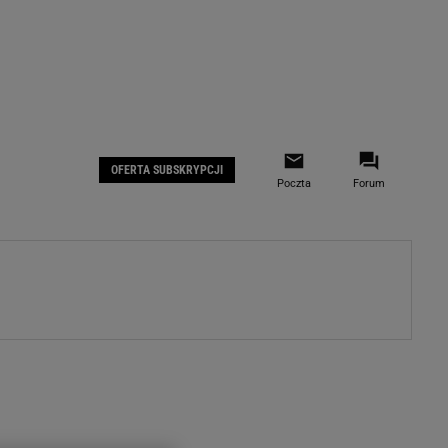
 IOS
Gazeta.pl na Facebooku
OFERTA SUBSKRYPCJI
Poczta
Forum
ZA
WYDARZENIA GOSPODARCZE
LOKALNE
Białystok
Bielsko-Biała
stki
Bydgoszcz
moda
Częstochowa
uże buty
Gorzów Wielkopolski
ecka
Katowice