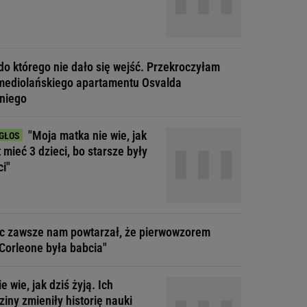
do którego nie dało się wejść. Przekroczyłam
mediolańskiego apartamentu Osvalda
niego
"Moja matka nie wie, jak
t mieć 3 dzieci, bo starsze były
ci"
ec zawsze nam powtarzał, że pierwowzorem
Corleone była babcia"
ie wie, jak dziś żyją. Ich
iny zmieniły historię nauki