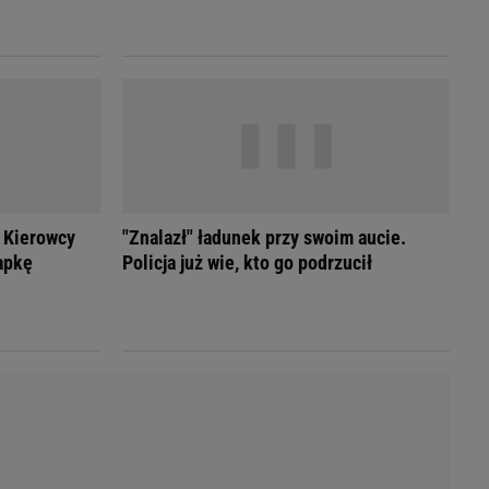
LED
 Kierowcy
"Znalazł" ładunek przy swoim aucie.
apkę
Policja już wie, kto go podrzucił
du
Rodzina
łodnych
Wakacje
Sennik