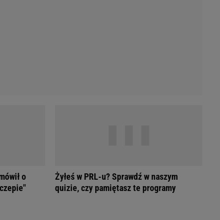
Przetargi
Licytacje komornicze
Komputery Forum
Alkomat online
Kalkulator opłacalności LPG
Przelicznik cm na cale i stopy
Kalkulator momentu obrotowego
Kalkulator mocy
Kalkulator zużycia paliwa
Kalkulator rozmiaru opon
Przelicznik mile na kilometry
 mówił o
Żyłeś w PRL-u? Sprawdź w naszym
czepie"
quizie, czy pamiętasz te programy