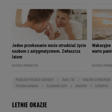
Jedno przekonanie może utrudniać życie
Wakacyjne 
osobom z astygmatyzmem. Zwłaszcza
warto pami
latem
MATERIAŁ PROMOCYJNY
MATERIAŁ PROMO
PROBLEMY POLSKICH SIATKARZY
ZNAK Z '30'
WISŁAWA SZYMBORSKA
FRYZURA KUKIEŁKA
ELEGANCKIE BUTY
BALERINY
ESPADRYLE
LETNIE OKAZJE