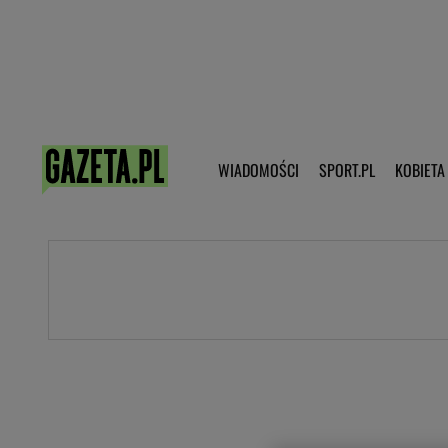
Poczta - Logowanie
Pobierz 
WIADOMOŚCI
SPORT.PL
KOBIETA
DZIECKO
KOBIETA
KULTURA
NEX
WIADOMOŚCI
SPORT
G.PL
Skoki narciarskie
Haps.pl
Ekstraklasa
Wiadomości ze świata
Bundesliga
Sport wiadomości
Liga Mistrzów
Horoskop
Liga Europy
Papież Franiszek
Koszykówka