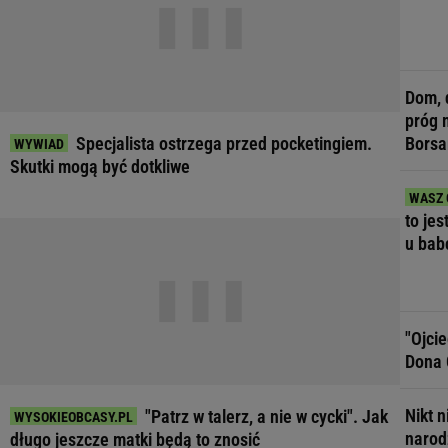
Dom, 
próg 
Specjalista ostrzega przed pocketingiem.
Borsa
Skutki mogą być dotkliwe
to jes
u bab
"Ojci
Dona 
Nikt n
"Patrz w talerz, a nie w cycki". Jak
narodz
długo jeszcze matki będą to znosić