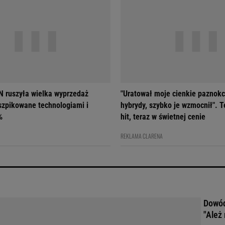
 ruszyła wielka wyprzedaż
"Uratował moje cienkie paznokc
szpikowane technologiami i
hybrydy, szybko je wzmocnił". T
%
hit, teraz w świetnej cenie
REKLAMA CLARENA
Dowód
"Ależ 