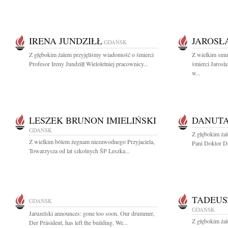
IRENA JUNDZIŁŁ
JAROSŁ
GDAŃSK
Z głębokim żalem przyjęliśmy wiadomość o śmierci
Z wielkim smu
Profesor Ireny Jundziłł Wieloletniej pracownicy...
śmierci Jaros
w...
LESZEK BRUNON IMIELIŃSKI
DANUTA
GDAŃSK
Z głębokim ża
Z wielkim bólem żegnam niezawodnego Przyjaciela,
Pani Doktor Da
Towarzysza od lat szkolnych ŚP Leszka...
TADEUS
GDAŃSK
GDAŃSK
Jaruzelski announces: gone too soon. Our drummer,
Z głębokim żal
Der Präsident, has left the building. We...