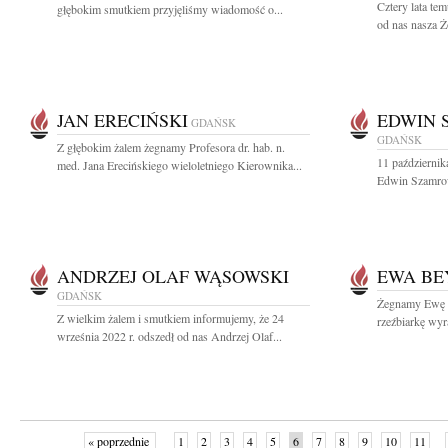
Cztery lata te
głębokim smutkiem przyjęliśmy wiadomość o...
od nas nasza Ż
JAN ERECIŃSKI
EDWIN 
GDAŃSK
GDAŃSK
Z głębokim żalem żegnamy Profesora dr. hab. n.
11 październik
med. Jana Erecińskiego wieloletniego Kierownika...
Edwin Szamrowi
ANDRZEJ OLAF WĄSOWSKI
EWA BE
GDAŃSK
Żegnamy Ewę B
Z wielkim żalem i smutkiem informujemy, że 24
rzeźbiarkę wyr
września 2022 r. odszedł od nas Andrzej Olaf...
« poprzednie
1
2
3
4
5
6
7
8
9
10
11