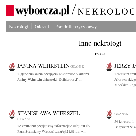
Nekrologi
Odeszli
Poradnik pogrzebowy
Inne nekrologi
JANINA WEHRSTEIN
JERZY 
GDAŃSK
Z głębokim żalem przyjąłem wiadomość o śmierci
Z wielkim smu
Janiny Wehrstein działaczki "Solidarności",...
Jałoszewskieg
Morskich Regat
STANISŁAWA WIERSZEL
GDAŃSK
GDAŃSK
30 lat temu, 1
Ze smutkiem przyjęliśmy informację o odejściu do
Bałtyckim w ka
Pana Stanisławy Wierszel zmarłej 21.01.b.r. w...