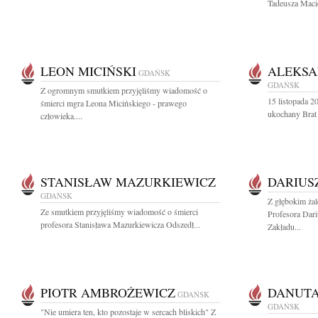
Tadeusza Macie
LEON MICIŃSKI
ALEKSA
GDAŃSK
GDAŃSK
Z ogromnym smutkiem przyjęliśmy wiadomość o
15 listopada 20
śmierci mgra Leona Micińskiego - prawego
ukochany Brat
człowieka....
STANISŁAW MAZURKIEWICZ
DARIUS
GDAŃSK
Z głębokim ża
Ze smutkiem przyjęliśmy wiadomość o śmierci
Profesora Dar
profesora Stanisława Mazurkiewicza Odszedł...
Zakładu...
PIOTR AMBROŻEWICZ
DANUTA
GDAŃSK
GDAŃSK
"Nie umiera ten, kto pozostaje w sercach bliskich" Z