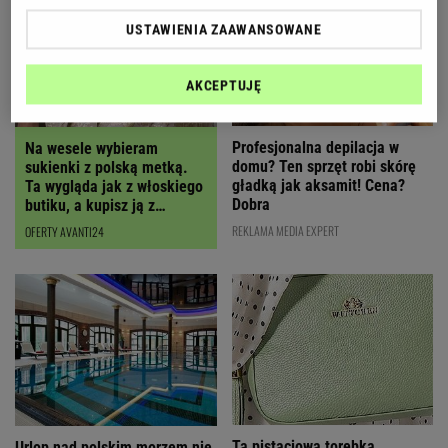
USTAWIENIA ZAAWANSOWANE
AKCEPTUJĘ
Profesjonalna depilacja w
Na wesele wybieram
domu? Ten sprzęt robi skórę
sukienki z polską metką.
gładką jak aksamit! Cena?
Ta wygląda jak z włoskiego
Dobra
butiku, a kupisz ją z
RABATEM
REKLAMA MEDIA EXPERT
OFERTY AVANTI24
Ta pistacjowa torebka
Urlop nad polskim morzem nie