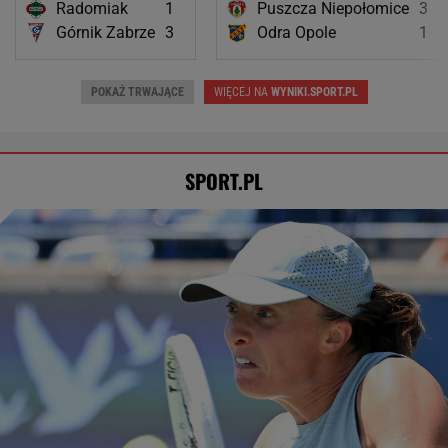
Radomiak
1
Puszcza Niepołomice
3
Górnik Zabrze
3
Odra Opole
1
POKAŻ TRWAJĄCE
WIĘCEJ NA
WYNIKI.SPORT.PL
SPORT.PL