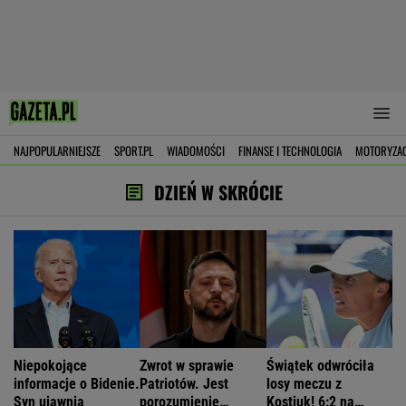
NAJPOPULARNIEJSZE
SPORT.PL
WIADOMOŚCI
FINANSE I TECHNOLOGIA
MOTORYZA
DZIEŃ W SKRÓCIE
Niepokojące
Zwrot w sprawie
Świątek odwróciła
informacje o Bidenie.
Patriotów. Jest
losy meczu z
Syn ujawnia
porozumienie
Kostiuk! 6:2 na