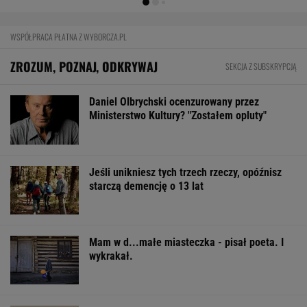
WSPÓŁPRACA PŁATNA Z WYBORCZA.PL
ZROZUM, POZNAJ, ODKRYWAJ
SEKCJA Z SUBSKRYPCJĄ
Daniel Olbrychski ocenzurowany przez
Ministerstwo Kultury? "Zostałem opluty"
Jeśli unikniesz tych trzech rzeczy, opóźnisz
starczą demencję o 13 lat
Mam w d...małe miasteczka - pisał poeta. I
wykrakał.