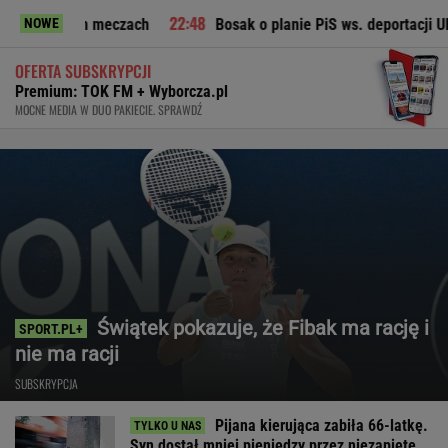
meczach
Bosak o planie PiS ws. deportacji Ukraińców: Absol
NOWE
OFERTA SUBSKRYPCJI
Premium: TOK FM + Wyborcza.pl
MOCNE MEDIA W DUO PAKIECIE. SPRAWDŹ
Świątek pokazuje, że Fibak ma rację i
nie ma racji
SUBSKRYPCJA
Pijana kierująca zabiła 66-latkę.
Syn dostał mniej pieniędzy przez niezapięte