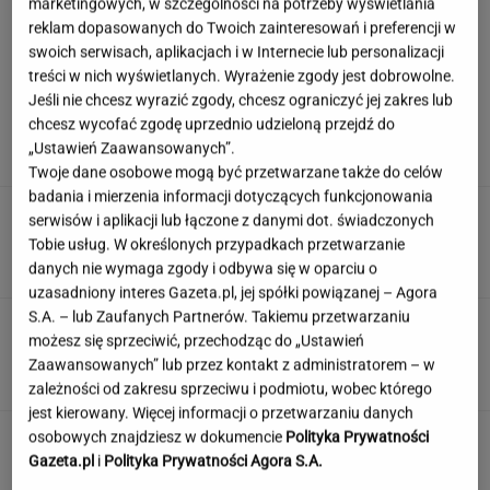
marketingowych, w szczególności na potrzeby wyświetlania
reklam dopasowanych do Twoich zainteresowań i preferencji w
swoich serwisach, aplikacjach i w Internecie lub personalizacji
treści w nich wyświetlanych. Wyrażenie zgody jest dobrowolne.
Hyży dosadnie odpowiedziała hejterom.
Jeśli nie chcesz wyrazić zgody, chcesz ograniczyć jej zakres lub
"Skończyła mi się cierpliwość"
chcesz wycofać zgodę uprzednio udzieloną przejdź do
„Ustawień Zaawansowanych”.
Twoje dane osobowe mogą być przetwarzane także do celów
badania i mierzenia informacji dotyczących funkcjonowania
Te kultowe teksty zapisały się w pamięci
serwisów i aplikacji lub łączone z danymi dot. świadczonych
wszystkich Polaków. Znasz je?
Tobie usług. W określonych przypadkach przetwarzanie
danych nie wymaga zgody i odbywa się w oparciu o
uzasadniony interes Gazeta.pl, jej spółki powiązanej – Agora
S.A. – lub Zaufanych Partnerów. Takiemu przetwarzaniu
Wieniawa jako jurorka "TzG" to
możesz się sprzeciwić, przechodząc do „Ustawień
dobry pomysł? "Będzie musiała być uważna"
Zaawansowanych” lub przez kontakt z administratorem – w
zależności od zakresu sprzeciwu i podmiotu, wobec którego
jest kierowany. Więcej informacji o przetwarzaniu danych
Nie czekaj, aż będzie za późno. To może
osobowych znajdziesz w dokumencie
Polityka Prywatności
oznaczać, że szkoła przestała służyć dziecku
Gazeta.pl
i
Polityka Prywatności Agora S.A.
MATERIAŁ PROMOCYJNY