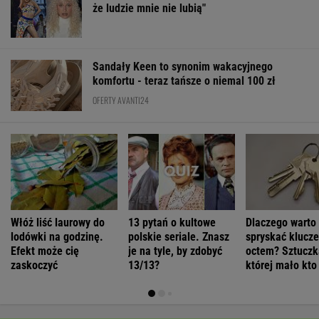
że ludzie mnie nie lubią"
Sandały Keen to synonim wakacyjnego
komfortu - teraz tańsze o niemal 100 zł
OFERTY AVANTI24
Włóż liść laurowy do
13 pytań o kultowe
Dlaczego warto
lodówki na godzinę.
polskie seriale. Znasz
spryskać klucze
Efekt może cię
je na tyle, by zdobyć
octem? Sztuczk
zaskoczyć
13/13?
której mało kto