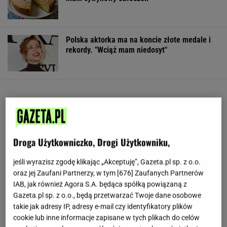
Polska aktorka ma na koncie złote medale i
rekordy. "Wciąż mam niedosyt"
Droga Użytkowniczko, Drogi Użytkowniku,
jeśli wyrazisz zgodę klikając „Akceptuję”, Gazeta.pl sp. z o.o.
oraz jej Zaufani Partnerzy, w tym [
676
] Zaufanych Partnerów
IAB, jak również Agora S.A. będąca spółką powiązaną z
Gazeta.pl sp. z o.o., będą przetwarzać Twoje dane osobowe
takie jak adresy IP, adresy e-mail czy identyfikatory plików
cookie lub inne informacje zapisane w tych plikach do celów