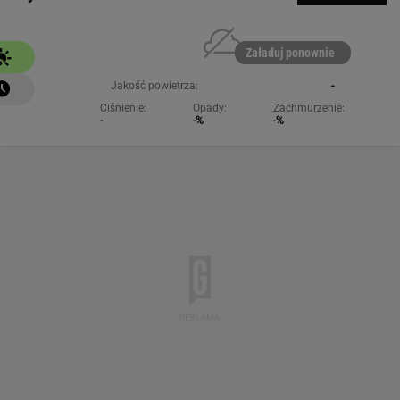
Załaduj ponownie
Jakość powietrza:
-
Ciśnienie:
Opady:
Zachmurzenie:
-
-%
-%