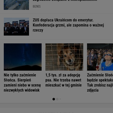
BIZNES
ZUS dopłaca Ukraińcom do emerytur.
Konfederacja grzmi, ale zapomina o ważnej
rzeczy
Nie tylko zaćmienie
1,5 tys. zł za adopcję
Zaćmienie Słoń
Słońca. Sierpień
psa. Nie trzeba nawet
będzie spektak
zamieni niebo w scenę
mieszkać w tej gminie
Tak zrobisz naj
niezwykłych widowisk
zdjęcia