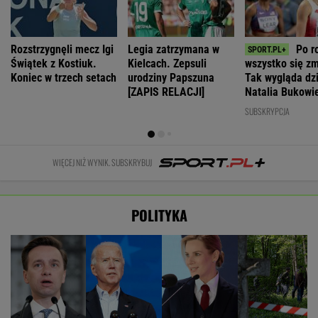
Rozstrzygnęli mecz Igi
Legia zatrzymana w
Po r
Świątek z Kostiuk.
Kielcach. Zepsuli
wszystko się zm
Koniec w trzech setach
urodziny Papszuna
Tak wygląda dz
[ZAPIS RELACJI]
Natalia Bukowi
SUBSKRYPCJA
WIĘCEJ NIŻ WYNIK. SUBSKRYBUJ
POLITYKA