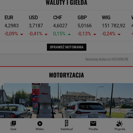
WALUTY I GIEŁDA
EUR
USD
CHF
GBP
WIG
4,2983
3,7187
4,6027
5,0166
151 782,92
-0,09%
-0,41%
0,15%
-0,13%
-0,24%
SPRAWDŹ NOTOWANIA
Notowania dostarcza VIA24ONLINE
MOTORYZACJA
Quiz
Wideo
Gazeta.pl
Poczta
Pogoda