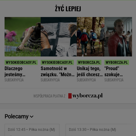
ŻYĆ LEPIEJ
Dlaczego
Samotność w
Unikaj tego,
"Proud"
jesteśmy
związku. "Można
jeśli chcesz
szokuje
SUBSKRYPCJA
SUBSKRYPCJA
SUBSKRYPCJA
SUBSKRYPCJA
permanentnie
być kochaną i
znacznie
odważnymi
zmęczeni? "Te
jednocześnie czuć
opóźnić
scenami.
same grzechy
się samotną"
starczą
Rozmawiamy
WSPÓŁPRACA PŁATNA Z
główne"
demencję
z twórcami
scen
intymnych
Polecamy
Dziś 12:45 • Piłka nożna (M)
Dziś 13:30 • Piłka nożna (M)