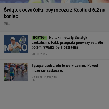
Świątek odwróciła losy meczu z Kostiuk! 6:2 na
koniec
TENIS
Na taki mecz Ig Światęk
czekaliśmy. Fakt: przegrała pierwszy set. Ale
potem rywalka była bezradna
SUBSKRYPCJA
Tysiące osób zrobi to we wrześniu. Powód
może cię zaskoczyć
MATERIAŁ PROMOCYJNY,
18+