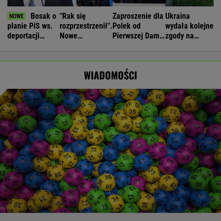
Bosak o
"Rak się
Zaproszenie dla
Ukraina
planie PiS ws.
rozprzestrzenił".
Polek od
wydała kolejne
deportacji
Nowe
Pierwszej Damy.
zgody na
Ukraińców:
informacje o
"Poznajmy się"
ekshumacje
Absolutny
stanie zdrowia
polskich ofiar
populizm
Joe Bidena
na Wołyniu
WIADOMOŚCI