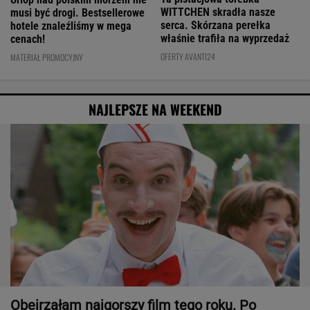
WITTCHEN skradła nasze
musi być drogi. Bestsellerowe
serca. Skórzana perełka
hotele znaleźliśmy w mega
właśnie trafiła na wyprzedaż
cenach!
OFERTY AVANTI24
MATERIAŁ PROMOCYJNY
NAJLEPSZE NA WEEKEND
Obejrzałam najgorszy film tego roku. Po