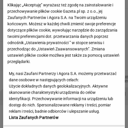
Klikając „Akceptuję” wyrażasz też zgodę na zainstalowanie i
przechowywanie plików cookie Gazeta.pl sp. z o.o., jej
Siedem lat gehenny. "Spłacamy
Zaufanych Partnerów i Agora S.A. na Twoim urządzeniu
kredyty za mieszkania, w których mieszkają
końcowym. Możesz w każdej chwili zmienić swoje preferencje
ludzie dewelopera"
dotyczące plików cookie, wywołując narzędzie do zarządzania
SUBSKRYPCJA
twoimi preferencjami dot. przetwarzania danych poprzez
odnośnik „Ustawienia prywatności ” w stopce serwisu i
Nowe zdjęcie Johna Goodmana trafiło do
przechodząc do „Ustawień Zaawansowanych”. Zmiana
sieci. Aktor schudł 90 kg
ustawień plików cookie możliwa jest także za pomocą ustawień
przeglądarki.
My, nasi Zaufani Partnerzy i Agora S.A. możemy przetwarzać
ŁUKASZ
MICHAŁ
MARTA
WIKTORIA
MAR
Autorzy:
dane osobowe w następujących celach:
JACHIMIAK
TRELA
NOWAK
BECZEK
KORY
Użycie dokładnych danych geolokalizacyjnych. Aktywne
PROBLEMY POLSKICH SIATKARZY
ZNAK Z '30'
WISŁAWA SZYMBORSKA
skanowanie charakterystyki urządzenia do celów
identyfikacji. Przechowywanie informacji na urządzeniu lub
dostęp do nich. Spersonalizowane reklamy i treści, pomiar
LETNIE OKAZJE
reklam i treści, badnie odbiorców i ulepszanie usług.
Lista Zaufanych Partnerów