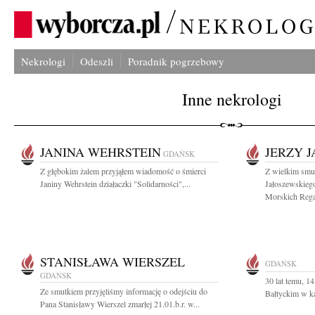
Nekrologi
Odeszli
Poradnik pogrzebowy
Inne nekrologi
JANINA WEHRSTEIN
JERZY 
GDAŃSK
Z głębokim żalem przyjąłem wiadomość o śmierci
Z wielkim smu
Janiny Wehrstein działaczki "Solidarności",...
Jałoszewskieg
Morskich Regat
STANISŁAWA WIERSZEL
GDAŃSK
GDAŃSK
30 lat temu, 1
Ze smutkiem przyjęliśmy informację o odejściu do
Bałtyckim w ka
Pana Stanisławy Wierszel zmarłej 21.01.b.r. w...