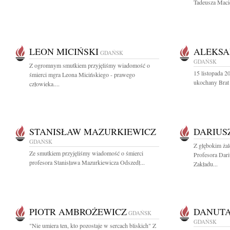
Tadeusza Macie
LEON MICIŃSKI
ALEKSA
GDAŃSK
GDAŃSK
Z ogromnym smutkiem przyjęliśmy wiadomość o
15 listopada 20
śmierci mgra Leona Micińskiego - prawego
ukochany Brat
człowieka....
STANISŁAW MAZURKIEWICZ
DARIUS
GDAŃSK
Z głębokim ża
Ze smutkiem przyjęliśmy wiadomość o śmierci
Profesora Dar
profesora Stanisława Mazurkiewicza Odszedł...
Zakładu...
PIOTR AMBROŻEWICZ
DANUTA
GDAŃSK
GDAŃSK
"Nie umiera ten, kto pozostaje w sercach bliskich" Z