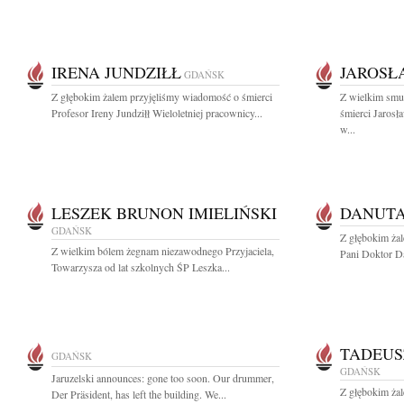
IRENA JUNDZIŁŁ
JAROSŁ
GDAŃSK
Z głębokim żalem przyjęliśmy wiadomość o śmierci
Z wielkim smu
Profesor Ireny Jundziłł Wieloletniej pracownicy...
śmierci Jaros
w...
LESZEK BRUNON IMIELIŃSKI
DANUTA
GDAŃSK
Z głębokim ża
Z wielkim bólem żegnam niezawodnego Przyjaciela,
Pani Doktor Da
Towarzysza od lat szkolnych ŚP Leszka...
TADEUS
GDAŃSK
GDAŃSK
Jaruzelski announces: gone too soon. Our drummer,
Z głębokim żal
Der Präsident, has left the building. We...