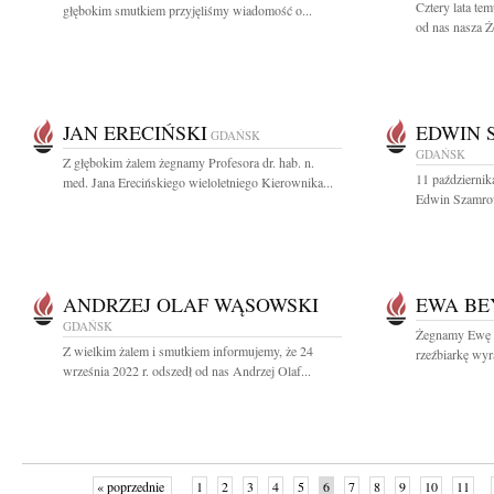
Cztery lata te
głębokim smutkiem przyjęliśmy wiadomość o...
od nas nasza Ż
JAN ERECIŃSKI
EDWIN 
GDAŃSK
GDAŃSK
Z głębokim żalem żegnamy Profesora dr. hab. n.
11 październik
med. Jana Erecińskiego wieloletniego Kierownika...
Edwin Szamrowi
ANDRZEJ OLAF WĄSOWSKI
EWA BE
GDAŃSK
Żegnamy Ewę B
Z wielkim żalem i smutkiem informujemy, że 24
rzeźbiarkę wyr
września 2022 r. odszedł od nas Andrzej Olaf...
« poprzednie
1
2
3
4
5
6
7
8
9
10
11