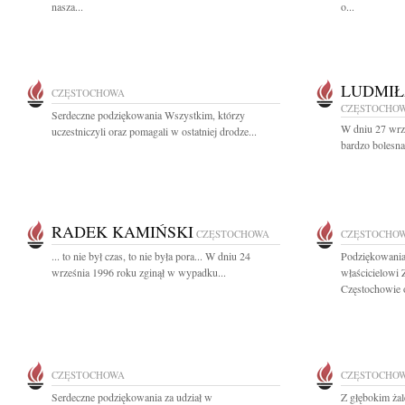
nasza...
o...
LUDMIŁ
CZĘSTOCHOWA
CZĘSTOCHO
Serdeczne podziękowania Wszystkim, którzy
W dniu 27 wrze
uczestniczyli oraz pomagali w ostatniej drodze...
bardzo bolesna
RADEK KAMIŃSKI
CZĘSTOCHOWA
CZĘSTOCHO
... to nie był czas, to nie była pora... W dniu 24
Podziękowani
września 1996 roku zginął w wypadku...
właścicielowi
Częstochowie o
CZĘSTOCHOWA
CZĘSTOCHO
Serdeczne podziękowania za udział w
Z głębokim żal