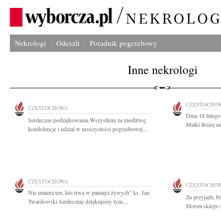
Nekrologi
Odeszli
Poradnik pogrzebowy
Inne nekrologi
CZĘSTOCHO
CZĘSTOCHOWA
Dnia 18 lutego
Serdeczne podziękowania Wszystkim za modlitwę,
Matki Bożej na
kondolencje i udział w uroczystości pogrzebowej...
CZĘSTOCHOWA
CZĘSTOCHO
Nie umiera ten, kto trwa w pamięci żywych" ks. Jan
Za przyjaźń, b
Twardowski Serdecznie dziękujemy tym,...
Morawskiego se