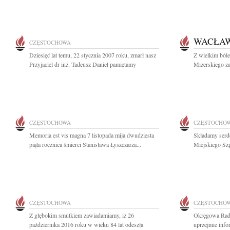
WACŁAW
CZĘSTOCHOWA
Dziesięć lat temu, 22 stycznia 2007 roku, zmarł nasz
Z wielkim ból
Przyjaciel dr inż. Tadeusz Daniel pamiętamy
Mizerskiego za
CZĘSTOCHOWA
CZĘSTOCHO
Memoria est vis magna 7 listopada mija dwudziesta
Składamy serd
piąta rocznica śmierci Stanisława Łyszczarza...
Miejskiego Szp
CZĘSTOCHOWA
CZĘSTOCHO
Z głębokim smutkiem zawiadamiamy, iż 26
Okręgowa Rad
października 2016 roku w wieku 84 lat odeszła
uprzejmie info