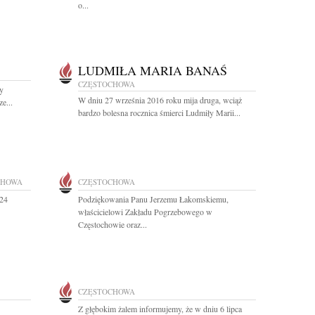
o...
LUDMIŁA MARIA BANAŚ
CZĘSTOCHOWA
y
W dniu 27 września 2016 roku mija druga, wciąż
e...
bardzo bolesna rocznica śmierci Ludmiły Marii...
CHOWA
CZĘSTOCHOWA
 24
Podziękowania Panu Jerzemu Łakomskiemu,
właścicielowi Zakładu Pogrzebowego w
Częstochowie oraz...
CZĘSTOCHOWA
Z głębokim żalem informujemy, że w dniu 6 lipca