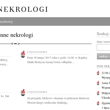
grzebowy
Inne nekrologi
Szukaj
Imię i naz
CZĘSTOCHOWA
Dnia 18 lutego 2017 roku o godz. 14.00. w Kaplicy
dlitwę,
Matki Bożej na Jasnej Górze odbędzie...
owej...
INNE NE
22.06
Wyrazy
Anna J
Wspomn
CZĘSTOCHOWA
Małgor
 ks. Jan
Ukochan
Za przyjaźń, bliskość i okazane współczucie Bartosza
Morawskiego serdecznie dziękują...
Zygmun
1 lipca