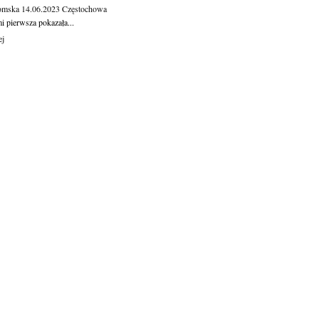
omska
14.06.2023
Częstochowa
 pierw­sza po­ka­za­ła...
ej