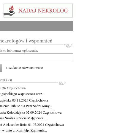
 nekrologów i wspomnień
wisko lub numer ogłoszenia:
+ szukanie zaawansowane
KROLOGI
.2026
Częstochowa
 głębokiego współczucia oraz...
agielska
03.11.2025
Częstochowa
ienie Tribute dla Pani Sędzi Anny...
zata Kołodziejska
02.09.2024
Częstochowa
a Siostra i Ciocia Małgorzata...
t Aleksander Rolat
01.07.2024
Częstochowa
 - w dniu urodzin błp. Zygmunta...