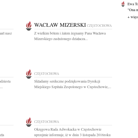
Ewa T
"Ona mi
+ więc
WACŁAW MIZERSKI
CZĘSTOCHOWA
arł nasz
Z wielkim bólem i żalem żegnamy Pana Wacława
Mizerskiego zasłużonego działacza...
CZĘSTOCHOWA
dziesta
Składamy serdeczne podziękowania Dyrekcji
..
Miejskiego Szpitala Zespolonego w Częstochowie,...
CZĘSTOCHOWA
Okręgowa Rada Adwokacka w Częstochowie
zła
uprzejmie informuje, iż w dniu 3 listopada 2016roku