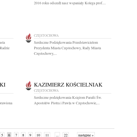
2016 roku odszedł nasz wspaniały Kolega prof....
CZĘSTOCHOWA
asta
Serdeczne Podziękowania Przedstawicielom
Radzie
Prezydenta Miasta Częstochowy, Rady Miasta
Częstochowy,...
KI
KAZIMIERZ KOŚCIELNIAK
CZĘSTOCHOWA
Serdeczne podziękowania Księżom Parafii Św.
prawiona
Apostołów Piotra i Pawła w Częstochowie,...
5
6
7
8
9
10
11
...
22
następne »