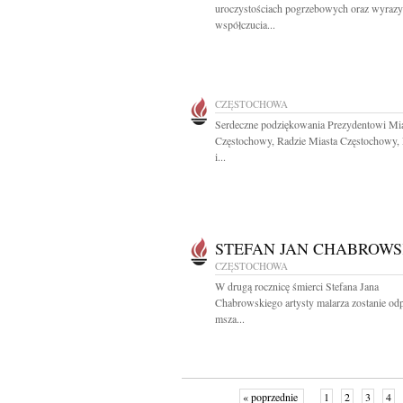
uroczystościach pogrzebowych oraz wyrazy
współczucia...
CZĘSTOCHOWA
Serdeczne podziękowania Prezydentowi Mi
Częstochowy, Radzie Miasta Częstochowy, 
i...
STEFAN JAN CHABROWS
CZĘSTOCHOWA
W drugą rocznicę śmierci Stefana Jana
Chabrowskiego artysty malarza zostanie od
msza...
« poprzednie
1
2
3
4