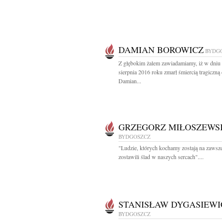
DAMIAN BOROWICZ
BYDG
Z głębokim żalem zawiadamiamy, iż w dniu
sierpnia 2016 roku zmarł śmiercią tragiczną 
Damian...
GRZEGORZ MIŁOSZEWS
BYDGOSZCZ
"Ludzie, których kochamy zostają na zawsz
zostawili ślad w naszych sercach"....
STANISŁAW DYGASIEWI
BYDGOSZCZ