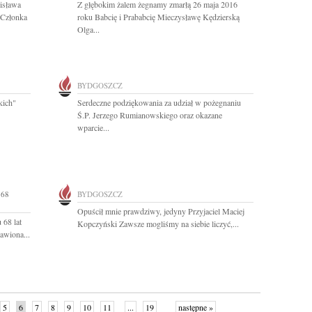
isława
Z głębokim żalem żegnamy zmarłą 26 maja 2016
Członka
roku Babcię i Prababcię Mieczysławę Kędzierską
Olga...
BYDGOSZCZ
kich"
Serdeczne podziękowania za udział w pożegnaniu
Ś.P. Jerzego Rumianowskiego oraz okazane
wparcie...
 68
BYDGOSZCZ
Opuścił mnie prawdziwy, jedyny Przyjaciel Maciej
 68 lat
Kopczyński Zawsze mogliśmy na siebie liczyć,...
awiona...
5
6
7
8
9
10
11
...
19
następne »