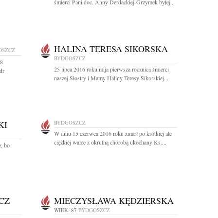
śmierci Pani doc. Anny Derdackiej-Grzymek byłej...
HALINA TERESA SIKORSKA
OSZCZ
BYDGOSZCZ
 8
25 lipca 2016 roku mija pierwsza rocznica śmierci
dr
naszej Siostry i Mamy Haliny Teresy Sikorskiej...
KI
BYDGOSZCZ
W dniu 15 czerwca 2016 roku zmarł po krótkiej ale
ciężkiej walce z okrutną chorobą ukochany Ks....
e, bo
CZ
MIECZYSŁAWA KĘDZIERSKA
WIEK: 87
BYDGOSZCZ