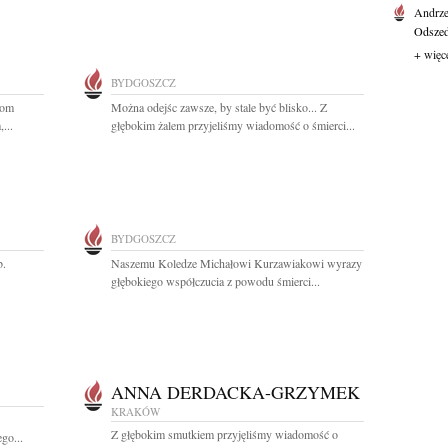
Andrze
Odszedł
+ więc
BYDGOSZCZ
żom
Można odejśc zawsze, by stale być blisko... Z
...
głębokim żalem przyjeliśmy wiadomość o śmierci...
BYDGOSZCZ
b.
Naszemu Koledze Michałowi Kurzawiakowi wyrazy
głębokiego współczucia z powodu śmierci...
ANNA DERDACKA-GRZYMEK
KRAKÓW
Z głębokim smutkiem przyjęliśmy wiadomość o
go...