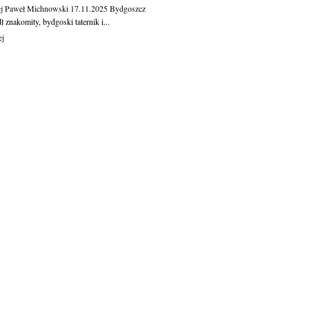
j Paweł Michnowski
17.11.2025
Bydgoszcz
 znakomity, bydgoski taternik i...
ej