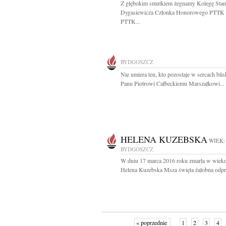
Z głębokim smutkiem żegnamy Kolegę Stan
Dygasiewicza Członka Honorowego PTTK 
PTTK...
BYDGOSZCZ
Nie umiera ten, kto pozostaje w sercach blis
Panu Piotrowi Całbeckiemu Marszałkowi...
HELENA KUZEBSKA
WIEK:
BYDGOSZCZ
W dniu 17 marca 2016 roku zmarła w wieku
Helena Kuzebska Msza święta żałobna odpr
« poprzednie
1
2
3
4