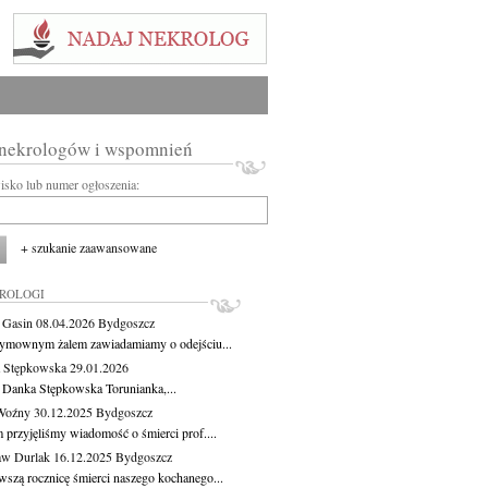
 nekrologów i wspomnień
wisko lub numer ogłoszenia:
+ szukanie zaawansowane
KROLOGI
a Gasin
08.04.2026
Bydgoszcz
ymownym żalem zawiadamiamy o odejściu...
 Stępkowska
29.01.2026
 Danka Stępkowska Torunianka,...
Woźny
30.12.2025
Bydgoszcz
 przyjęliśmy wiadomość o śmierci prof....
aw Durlak
16.12.2025
Bydgoszcz
wszą rocznicę śmierci naszego kochanego...