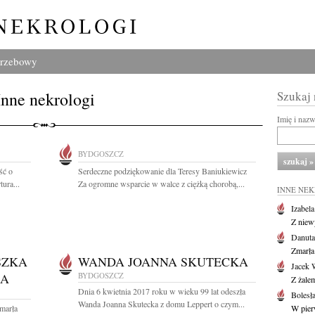
grzebowy
Inne nekrologi
Szukaj
Imię i naz
BYDGOSZCZ
ść o
Serdeczne podziękowanie dla Teresy Baniukiewicz
tura...
Za ogromne wsparcie w walce z ciężką chorobą,...
INNE NE
Izabel
Z niew
Danuta
Zmarła
SZKA
WANDA JOANNA SKUTECKA
Jacek 
KA
BYDGOSZCZ
Z żalem
Dnia 6 kwietnia 2017 roku w wieku 99 lat odeszła
Bolesł
Wanda Joanna Skutecka z domu Leppert o czym...
zmarła
W pier