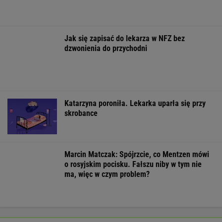
Masowo tracą pracę przez AI?
To tylko forma "moralnego bufora"
SUBSKRYPCJA
Ten robot nie ma sobie równych. Myje i
odkurza, gdy ty odpoczywasz, a cena?
Doskonała!
REKLAMA IROBOT