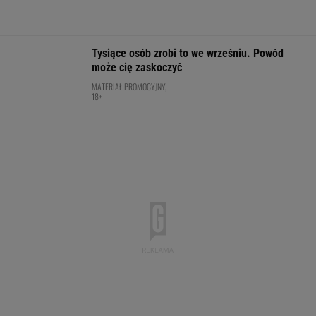
Nowy rozdział japońskiej precyzji. Lexus RZ
wraca w odświeżonej odsłonie i robi szał!
Majstersztyk
MATERIAŁ PROMOCYJNY
Usyk wprost wskazał, kto wygra wojnę w
Ukrainie
BOKS
Pilne wieści z Toronto!
Tak Donald Tusk
Absolutna sens
Znamy godzinę meczu
zareagował na
Toronto! Andrie
Iga Świątek - Marta
wygraną Niewiadomej-
odpada w III run
Kostiuk
Phinney