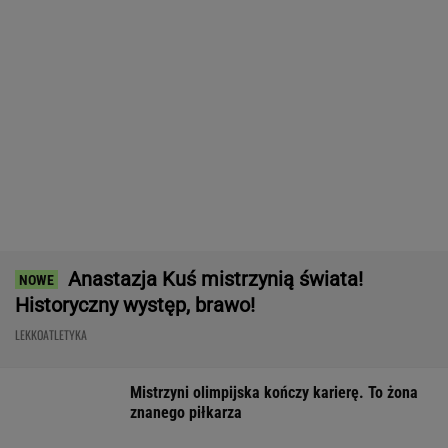
Konkurencja nie nadąża za jego tempem.
Toyota Corolla Cross rozgrzała rynek i
pokazuje, kto tu rozdaje karty!
MATERIAŁ PROMOCYJNY
Trudno uwierzyć w to, co zrobił Hurkacz w
Montrealu. Miał już piłki meczowe
TENIS
Kapitan odchodzi z Barcelony! Będzie
transfer do giganta
Niebywałe, co zrobiła Osaka w
Toronto. "Przerażające"
TENIS