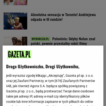
Absolutna sensacja w Toronto! Andriejewa
odpada w III rundzie!
Polonista: Gdyby Nolan znał
polski, pewnie przestałby robić filmy
SUBSKRYPCJA
Tak Nawrocki wymyka się spod
Droga Użytkowniczko, Drogi Użytkowniku,
kontroli PiS. "Znalazł się w pułapce"
SUBSKRYPCJA
jeśli wyrazisz zgodę klikając „Akceptuję”, Gazeta.pl sp. z o.o.
oraz jej Zaufani Partnerzy, w tym [
676
] Zaufanych Partnerów
IAB, jak również Agora S.A. będąca spółką powiązaną z
To najprostszy syrop z mięty, jaki
Gazeta.pl sp. z o.o., będą przetwarzać Twoje dane osobowe
zrobisz. Smakuje rewelacyjnie
takie jak adresy IP, adresy e-mail czy identyfikatory plików
cookie lub inne informacje zapisane w tych plikach do celów