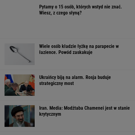
ZUS dopłaca
Zwodniczy quiz dla
Dlaczego warto
Ukraińcom do
oczytanych. Wskażesz
spryskać klucze
emerytur.
prawdziwy tytuł
octem? Sztuczk
Konfederacja grzmi,
książki?
której mało kto
ale zapomina o ważnej
rzeczy
ŻYĆ LEPIEJ