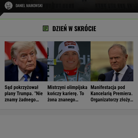
DANIEL MAIKOWSKI
DZIEŃ W SKRÓCIE
Sąd pokrzyżował
Mistrzyni olimpijska
Manifestacja pod
plany Trumpa. "Nie
kończy karierę. To
Kancelarią Premiera.
znamy żadnego
żona znanego
Organizatorzy złożyli
przypadku w historii"
piłkarza
petycję