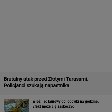
Pytamy o 15 osób, których wstyd nie znać.
Wiesz, z czego słyną?
Wiele osób kładzie łyżkę na parapecie w