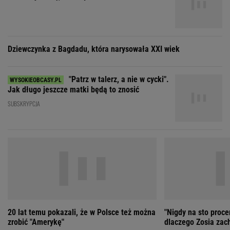
20 lat temu pokazali, że w Polsce też można
"Nigdy na sto proce
zrobić "Amerykę"
dlaczego Zosia zac
ZOBACZ WSZYSTKIE
Wybierz miasto
PEŁNA POGODA
Załaduj ponownie
Jakość powietrza:
-
Ciśnienie:
Opady:
Zachmurzenie:
-
-%
-%