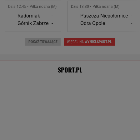
Mistrzyni olimpijska kończy karierę. To żona
znanego piłkarza
Tysiące osób zrobi to we wrześniu. Powód
może cię zaskoczyć
MATERIAŁ PROMOCYJNY,
18+