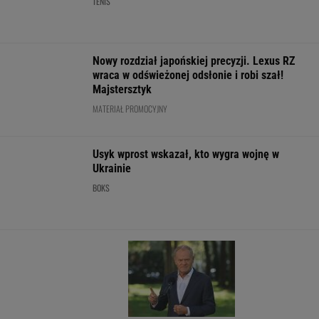
WIADOMOŚCI
historii"
IMGW pokazał nową prognozę. Upały wracają
do Polski
Nie będzie nowej umowy TVP z Kościołem.
Obowiązuje ta podpisana przez Kurskiego