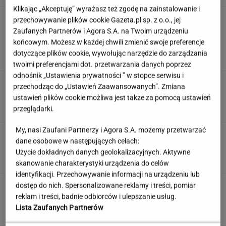
Klikając „Akceptuję” wyrażasz też zgodę na zainstalowanie i
Wachowicz wraz z Kurzopkami
przechowywanie plików cookie Gazeta.pl sp. z o.o., jej
pożegnała się z "halo tu polsat". Mówi o
Zaufanych Partnerów i Agora S.A. na Twoim urządzeniu
zaskoczeniu
końcowym. Możesz w każdej chwili zmienić swoje preferencje
dotyczące plików cookie, wywołując narzędzie do zarządzania
MARCIN WOLNIAK
twoimi preferencjami dot. przetwarzania danych poprzez
odnośnik „Ustawienia prywatności ” w stopce serwisu i
Quiz. Te aktorki znane są na całym świecie.
przechodząc do „Ustawień Zaawansowanych”. Zmiana
Kojarzysz ich nazwiska?
ustawień plików cookie możliwa jest także za pomocą ustawień
przeglądarki.
My, nasi Zaufani Partnerzy i Agora S.A. możemy przetwarzać
Jeden wakacyjny nawyk może mieć
dane osobowe w następujących celach:
nieprzyjemne konsekwencje. Też tak robisz?
Użycie dokładnych danych geolokalizacyjnych. Aktywne
MATERIAŁ PROMOCYJNY
skanowanie charakterystyki urządzenia do celów
identyfikacji. Przechowywanie informacji na urządzeniu lub
dostęp do nich. Spersonalizowane reklamy i treści, pomiar
Partnerka Litewki po jego
śmierci: Niektórzy zlecieli się jak sępy
reklam i treści, badnie odbiorców i ulepszanie usług.
Lista Zaufanych Partnerów
SUBSKRYPCJA