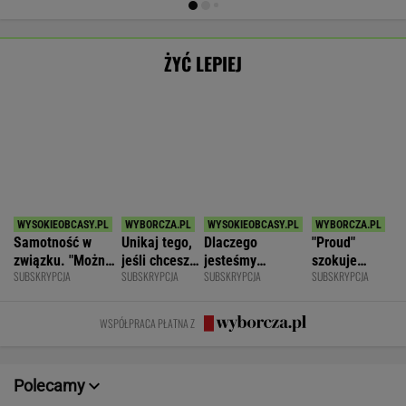
SPORT.PL
Anastazja Kuś mistrzynią świata!
Historyczny występ, brawo!
LEKKOATLETYKA