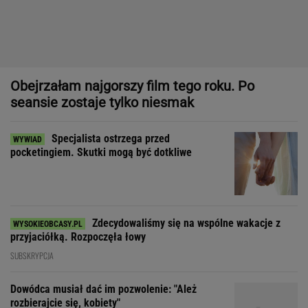
Zdecydowaliśmy się na wspólne wakacje z
przyjaciółką. Rozpoczęła łowy
SUBSKRYPCJA
Dowódca musiał dać im pozwolenie: "Ależ
rozbierajcie się, kobiety"
Dziewczynka z Bagdadu, która narysowała XXI wiek
"Patrz w talerz, a nie w cycki".
Jak długo jeszcze matki będą to znosić
SUBSKRYPCJA