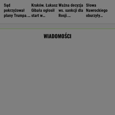
Czeska policja ustaliła tożsamość mężczyzny
spod Śnieżki. To Polak
Dwa pytony na szyi kobiety. Świadkowie
wezwali policję
Wyniki Lotto 07.08.2026 - EkstraPensja,
EkstraPremia, EuroJackpot, Kaskada,
MiniLotto, MultiMulti
Tysiące osób zrobi to we wrześniu. Powód
może cię zaskoczyć
MATERIAŁ PROMOCYJNY,
18+
Zerwana linia energetyczna na Podlasiu.
Żandarmeria sprawdza śmigłowiec