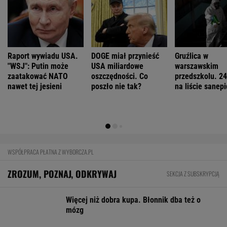
Coś właśnie pękło na rynku mieszkań. Po
ośmiu miesiącach stało się
BIZNES
Pierwszy etap GAT zakończony. To
strategiczna inwestycja dla polskiego
eksportu
MATERIAŁ PROMOCYJNY
Starzejąca się Polska uwalnia tysiące lokali.
Co czeka rynek?