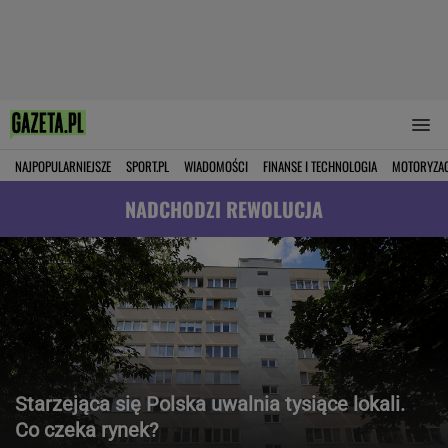
NAJPOPULARNIEJSZE
SPORT.PL
WIADOMOŚCI
FINANSE I TECHNOLOGIA
MOTORYZA
NADCHODZI REWOLUCJA
Starzejąca się Polska uwalnia tysiące lokali.
Co czeka rynek?