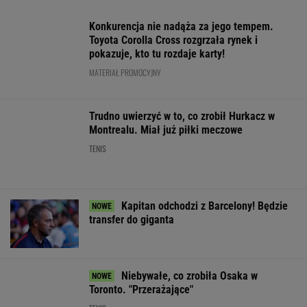
WIĘCEJ NIŻ WYNIK. SUBSKRYBUJ
POLITYKA
Sąd
Kraków. Łukasz
Ważna decyzja
Słowa
pokrzyżował
Gibała ogłosił
ws. sankcji dla
Nawrockiego
plany Trumpa.
start w
Rosji.
oburzyły
"Nie znamy
wyborach na
Amerykański
Zacharową.
żadnego
prezydenta
Senat
"Kliniczna
przypadku w
miasta
zagłosował
rusofobia"