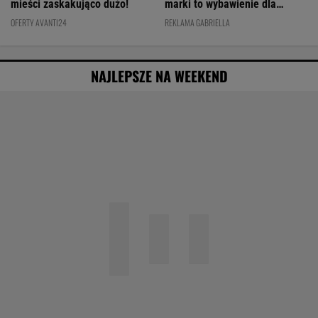
NAJLEPSZE NA WEEKEND
Obejrzałam najgorszy film tego roku. Po
seansie zostaje tylko niesmak
Specjalista ostrzega przed
pocketingiem. Skutki mogą być dotkliwe