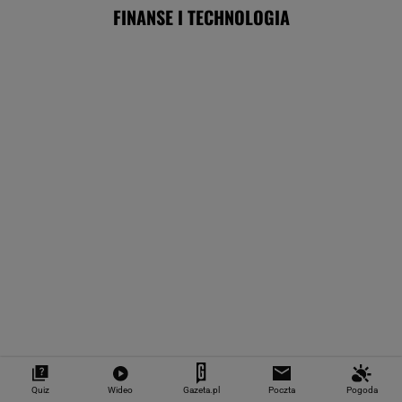
ZUS dopłaca Ukraińcom do emerytur.
Konfederacja grzmi, ale zapomina o ważnej
rzeczy
Nie tylko zaćmienie Słońca. Sierpień zamieni
niebo w scenę niezwykłych widowisk
BIZNES
Import saudyjskiej
Praca od zaraz z
Niemiecki konc
ropy do USA spadł do
pensją do 13 tys. zł.
RWE zamieni w
zera. Sprytni
Pracodawca
morskie farmy
Amerykanie mają
przewidział też premie
wiatrowe na LN
nowe źródło
Quiz
Wideo
Gazeta.pl
Poczta
Pogoda