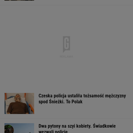
mózg
Jak się zapisać do lekarza w NFZ bez
dzwonienia do przychodni
Katarzyna poroniła. Lekarka uparła się przy
skrobance
Marcin Matczak: Spójrzcie, co Mentzen mówi
o rosyjskim pocisku. Fałszu niby w tym nie
ma, więc w czym problem?
FINANSE I TECHNOLOGIA