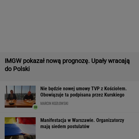
Raport wywiadu USA.
DOGE miał przynieść
Gruźlica w
"WSJ": Putin może
USA miliardowe
warszawskim
zaatakować NATO
oszczędności. Co
przedszkolu. 24
nawet tej jesieni
poszło nie tak?
na liście sanep
WSPÓŁPRACA PŁATNA Z WYBORCZA.PL
ZROZUM, POZNAJ, ODKRYWAJ
SEKCJA Z SUBSKRYPCJĄ
Więcej niż dobra kupa. Błonnik dba też o