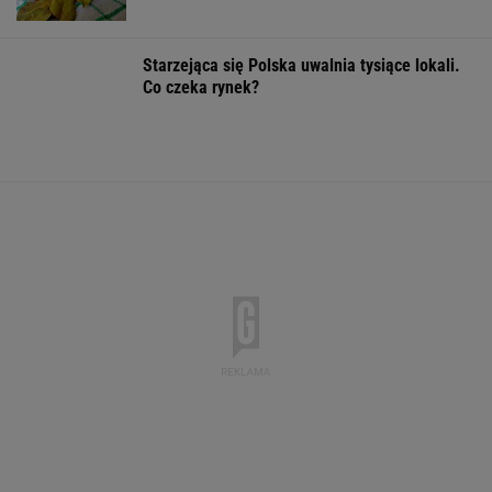
łazience. Powód zaskakuje
Ukraińcy biją na alarm. Rosja buduje
strategiczny most
Iran. Media: Modżtaba Chamenei jest w stanie
krytycznym
To Morawiecki robił na uroczystości
Nawrockiego. Jest nagranie. "Skandal"
Sandały Keen to synonim wakacyjnego
komfortu - teraz tańsze o niemal 100 zł
OFERTY AVANTI24