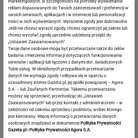
marketingowych, w szczególności na potrzeby wyświetlania
reklam dopasowanych do Twoich zainteresowań i preferencji w
swoich serwisach, aplikacjach i w Internecie lub personalizacji
treści w nich wyświetlanych. Wyrażenie zgody jest dobrowolne.
Jeśli nie chcesz wyrazić zgody, chcesz ograniczyć jej zakres lub
chcesz wycofać zgodę uprzednio udzieloną przejdź do
„Ustawień Zaawansowanych”.
Twoje dane osobowe mogą być przetwarzane także do celów
badania i mierzenia informacji dotyczących funkcjonowania
serwisów i aplikacji lub łączone z danymi dot. świadczonych
Tobie usług. W określonych przypadkach przetwarzanie
danych nie wymaga zgody i odbywa się w oparciu o
uzasadniony interes Gazeta.pl, jej spółki powiązanej – Agora
S.A. – lub Zaufanych Partnerów. Takiemu przetwarzaniu
możesz się sprzeciwić, przechodząc do „Ustawień
Zaawansowanych” lub przez kontakt z administratorem – w
zależności od zakresu sprzeciwu i podmiotu, wobec którego
jest kierowany. Więcej informacji o przetwarzaniu danych
Dwa pytony na szyi kobiety. Świadkowie
osobowych znajdziesz w dokumencie
Polityka Prywatności
wezwali policję
Gazeta.pl
i
Polityka Prywatności Agora S.A.