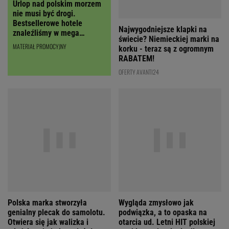
Urlop nad polskim morzem
Najwygodniejsze klapki na
nie musi być drogi.
świecie? Niemieckiej marki na
Bestsellerowe hotele
korku - teraz są z ogromnym
znaleźliśmy w mega
RABATEM!
cenach!
MATERIAŁ PROMOCYJNY
OFERTY AVANTI24
Polska marka stworzyła
Wygląda zmysłowo jak
genialny plecak do samolotu.
podwiązka, a to opaska na
Otwiera się jak walizka i
otarcia ud. Letni HIT polskiej
mieści zaskakująco dużo!
marki to wybawienie dla
kobiet!
OFERTY AVANTI24
REKLAMA GABRIELLA