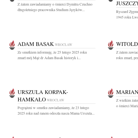
JUSZCZ
Z żalem zawiadamiamy o śmierci Dymitra Czuchno
długoletniego pracownika Studium Języków...
Ryszard Zygmu
1945 roku Lwo
ADAM BASAK
WITOLD
WROCŁAW
Ze smutkiem informuję, że 25 lutego 2025 roku
Z żalem zawia
zmarł mój Mąż dr Adam Basak historyk i...
roku zmarł, pr
URSZULA KORPAK-
MARIAN
HAMKAŁO
WROCŁAW
Z wielkim żal
o śmierci Mari
Pogrążeni w smutku zawiadamiamy, że 23 lutego
2025 roku nad ranem odeszła nasza Mama Urszula...