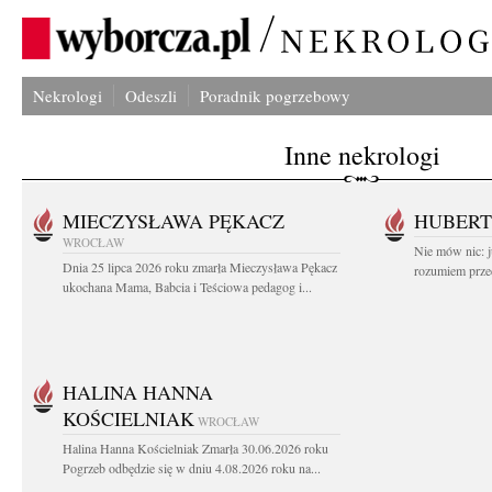
Nekrologi
Odeszli
Poradnik pogrzebowy
Inne nekrologi
MIECZYSŁAWA PĘKACZ
HUBERT
WROCŁAW
Nie mów nic: ju
Dnia 25 lipca 2026 roku zmarła Mieczysława Pękacz
rozumiem przed
ukochana Mama, Babcia i Teściowa pedagog i...
HALINA HANNA
KOŚCIELNIAK
WROCŁAW
Halina Hanna Kościelniak Zmarła 30.06.2026 roku
Pogrzeb odbędzie się w dniu 4.08.2026 roku na...