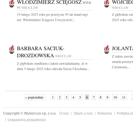
WŁODZIMIERZ ŚCIĘGOSZ
WOJCIE
WIEK:
95
WROCŁAW
WROCŁAW
19 lutego 2025 roku po przeżyciu 95 lat zmarł mgr
Z głębokim sm
inż. Włodzimierz Ścięgosz Uroczystość...
2025 roku odsz
BARBARA SACIUK-
JOLANT
DROZDOWSKA
WROCŁAW
Z żalem zawia
zmarła przeżyw
Z głębokim smutkiem i żalem zawiadamiamy, że w
Ceremonia...
dniu 5 lutego 2025 roku odeszła Nasza Ukochana...
« poprzednie
1
2
3
4
5
6
7
8
9
10
11
Copyright © Wyborcza sp. z o.o.
O nas
Staże u nas
Reklama
Polityka 
Ustawienia prywatności