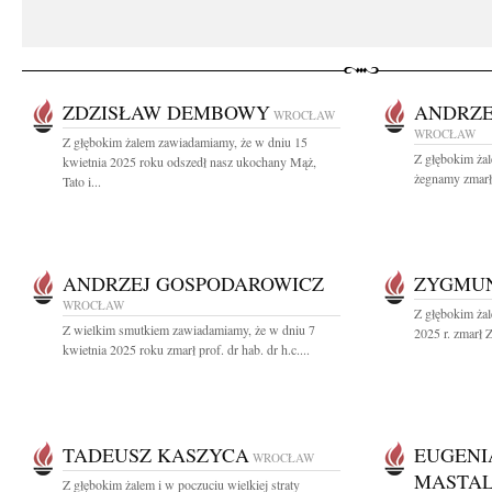
ZDZISŁAW DEMBOWY
ANDRZE
WROCŁAW
WROCŁAW
Z głębokim żalem zawiadamiamy, że w dniu 15
Z głębokim ża
kwietnia 2025 roku odszedł nasz ukochany Mąż,
żegnamy zmarłe
Tato i...
ANDRZEJ GOSPODAROWICZ
ZYGMUN
WROCŁAW
Z głębokim żal
Z wielkim smutkiem zawiadamiamy, że w dniu 7
2025 r. zmarł Z
kwietnia 2025 roku zmarł prof. dr hab. dr h.c....
TADEUSZ KASZYCA
EUGENIA
WROCŁAW
MASTA
Z głębokim żalem i w poczuciu wielkiej straty