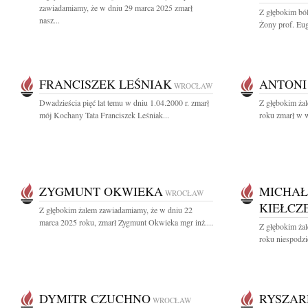
zawiadamiamy, że w dniu 29 marca 2025 zmarł
Z głębokim bó
nasz...
Żony prof. Euge
FRANCISZEK LEŚNIAK
ANTONI
WROCŁAW
Dwadzieścia pięć lat temu w dniu 1.04.2000 r. zmarł
Z głębokim ża
mój Kochany Tata Franciszek Leśniak...
roku zmarł w w
ZYGMUNT OKWIEKA
MICHAŁ
WROCŁAW
KIEŁCZ
Z głębokim żalem zawiadamiamy, że w dniu 22
marca 2025 roku, zmarł Zygmunt Okwieka mgr inż....
Z głębokim ża
roku niespodzi
DYMITR CZUCHNO
RYSZAR
WROCŁAW