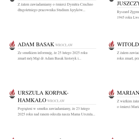
JUSZCZ
Z żalem zawiadamiamy o śmierci Dymitra Czuchno
długoletniego pracownika Studium Języków...
Ryszard Zygmu
1945 roku Lwo
ADAM BASAK
WITOLD
WROCŁAW
Ze smutkiem informuję, że 25 lutego 2025 roku
Z żalem zawia
zmarł mój Mąż dr Adam Basak historyk i...
roku zmarł, pr
URSZULA KORPAK-
MARIAN
HAMKAŁO
WROCŁAW
Z wielkim żal
o śmierci Mari
Pogrążeni w smutku zawiadamiamy, że 23 lutego
2025 roku nad ranem odeszła nasza Mama Urszula...