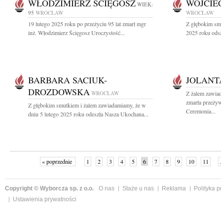
WŁODZIMIERZ ŚCIĘGOSZ
WOJCIE
WIEK:
95
WROCŁAW
WROCŁAW
19 lutego 2025 roku po przeżyciu 95 lat zmarł mgr
Z głębokim sm
inż. Włodzimierz Ścięgosz Uroczystość...
2025 roku odsz
BARBARA SACIUK-
JOLANT
DROZDOWSKA
WROCŁAW
Z żalem zawia
zmarła przeżyw
Z głębokim smutkiem i żalem zawiadamiamy, że w
Ceremonia...
dniu 5 lutego 2025 roku odeszła Nasza Ukochana...
« poprzednie
1
2
3
4
5
6
7
8
9
10
11
Copyright © Wyborcza sp. z o.o.
O nas
Staże u nas
Reklama
Polityka 
Ustawienia prywatności