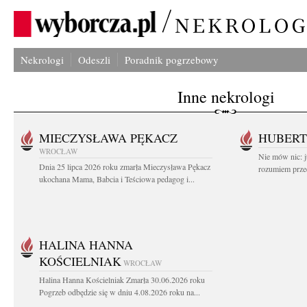
Nekrologi
Odeszli
Poradnik pogrzebowy
Inne nekrologi
MIECZYSŁAWA PĘKACZ
HUBERT
WROCŁAW
Nie mów nic: ju
Dnia 25 lipca 2026 roku zmarła Mieczysława Pękacz
rozumiem przed
ukochana Mama, Babcia i Teściowa pedagog i...
HALINA HANNA
KOŚCIELNIAK
WROCŁAW
Halina Hanna Kościelniak Zmarła 30.06.2026 roku
Pogrzeb odbędzie się w dniu 4.08.2026 roku na...