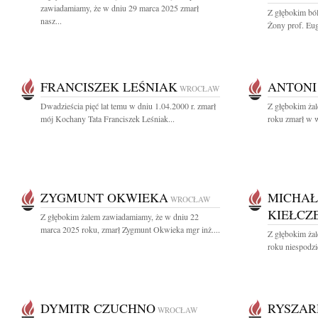
zawiadamiamy, że w dniu 29 marca 2025 zmarł
Z głębokim bó
nasz...
Żony prof. Euge
FRANCISZEK LEŚNIAK
ANTONI
WROCŁAW
Dwadzieścia pięć lat temu w dniu 1.04.2000 r. zmarł
Z głębokim ża
mój Kochany Tata Franciszek Leśniak...
roku zmarł w w
ZYGMUNT OKWIEKA
MICHAŁ
WROCŁAW
KIEŁCZ
Z głębokim żalem zawiadamiamy, że w dniu 22
marca 2025 roku, zmarł Zygmunt Okwieka mgr inż....
Z głębokim ża
roku niespodzi
DYMITR CZUCHNO
RYSZAR
WROCŁAW