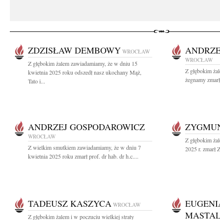
ZDZISŁAW DEMBOWY
ANDRZE
WROCŁAW
WROCŁAW
Z głębokim żalem zawiadamiamy, że w dniu 15
Z głębokim ża
kwietnia 2025 roku odszedł nasz ukochany Mąż,
żegnamy zmarłe
Tato i...
ANDRZEJ GOSPODAROWICZ
ZYGMUN
WROCŁAW
Z głębokim żal
Z wielkim smutkiem zawiadamiamy, że w dniu 7
2025 r. zmarł Z
kwietnia 2025 roku zmarł prof. dr hab. dr h.c....
TADEUSZ KASZYCA
EUGENIA
WROCŁAW
MASTA
Z głębokim żalem i w poczuciu wielkiej straty