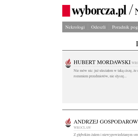
Nekrologi
Odeszli
Poradnik po
HUBERT MORDAWSKI
WR
Nie mów nic: już uleciałem w taką ciszę, że 
rozumiem przedmiotów, nie słyszę...
ANDRZEJ GOSPODAROW
WROCŁAW
Z głębokim żalem i niewypowiedzianym sm