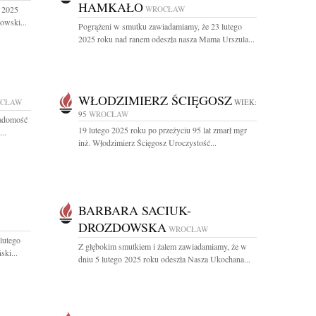
HAMKAŁO
o 2025
WROCŁAW
owski...
Pogrążeni w smutku zawiadamiamy, że 23 lutego
2025 roku nad ranem odeszła nasza Mama Urszula...
WŁODZIMIERZ ŚCIĘGOSZ
CŁAW
WIEK:
95
WROCŁAW
iadomość
19 lutego 2025 roku po przeżyciu 95 lat zmarł mgr
..
inż. Włodzimierz Ścięgosz Uroczystość...
BARBARA SACIUK-
DROZDOWSKA
WROCŁAW
lutego
Z głębokim smutkiem i żalem zawiadamiamy, że w
ski...
dniu 5 lutego 2025 roku odeszła Nasza Ukochana...