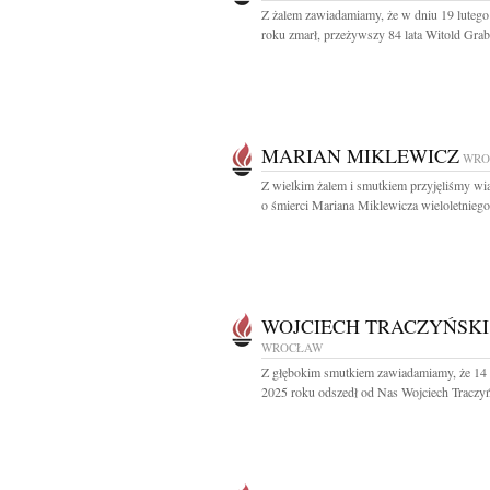
Z żalem zawiadamiamy, że w dniu 19 luteg
roku zmarł, przeżywszy 84 lata Witold Grab
MARIAN MIKLEWICZ
WRO
Z wielkim żalem i smutkiem przyjęliśmy w
o śmierci Mariana Miklewicza wieloletniego.
WOJCIECH TRACZYŃSKI
WROCŁAW
Z głębokim smutkiem zawiadamiamy, że 14 
2025 roku odszedł od Nas Wojciech Traczyń