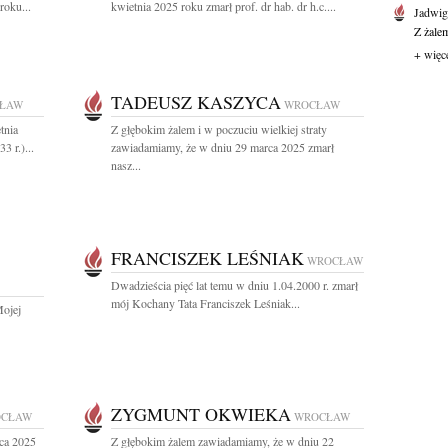
roku...
kwietnia 2025 roku zmarł prof. dr hab. dr h.c....
Jadwi
Z żale
+ więc
TADEUSZ KASZYCA
ŁAW
WROCŁAW
tnia
Z głębokim żalem i w poczuciu wielkiej straty
3 r.)...
zawiadamiamy, że w dniu 29 marca 2025 zmarł
nasz...
FRANCISZEK LEŚNIAK
WROCŁAW
Dwadzieścia pięć lat temu w dniu 1.04.2000 r. zmarł
mój Kochany Tata Franciszek Leśniak...
Mojej
ZYGMUNT OKWIEKA
CŁAW
WROCŁAW
ca 2025
Z głębokim żalem zawiadamiamy, że w dniu 22