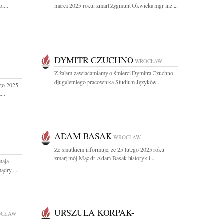
,...
marca 2025 roku, zmarł Zygmunt Okwieka mgr inż....
DYMITR CZUCHNO
WROCŁAW
Z żalem zawiadamiamy o śmierci Dymitra Czuchno
długoletniego pracownika Studium Języków...
ego 2025
...
ADAM BASAK
WROCŁAW
Ze smutkiem informuję, że 25 lutego 2025 roku
zmarł mój Mąż dr Adam Basak historyk i...
maja
dry,...
URSZULA KORPAK-
OCŁAW