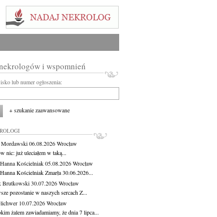
 nekrologów i wspomnień
wisko lub numer ogłoszenia:
+ szukanie zaawansowane
KROLOGI
t Mordawski
06.08.2026
Wrocław
 nic: już uleciałem w taką...
 Hanna Kościelniak
05.08.2026
Wrocław
 Hanna Kościelniak Zmarła 30.06.2026...
 Brutkowski
30.07.2026
Wrocław
sze pozostanie w naszych sercach Z...
Olichwer
10.07.2026
Wrocław
kim żalem zawiadamiamy, że dnia 7 lipca...