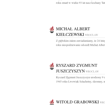
roku zmarł w wieku 93 lat nasz kochany Tato
MICHAŁ ALBERT
KIEŁCZEWSKI
WROCŁAW
Z głębokim żalem zawiadamiamy, że 24 lut
roku niespodziewanie odszedł Michał Albert
RYSZARD ZYGMUNT
JUSZCZYSZYN
WROCŁAW
Ryszard Zygmunt Juszczyszyn urodzony 9 
1945 roku Lwowiak Szlachetny, skromny, mą
WITOLD GRABOWSKI
WR