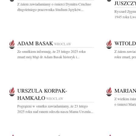
JUSZCZ
Z żalem zawiadamiamy o śmierci Dymitra Czuchno
długoletniego pracownika Studium Języków...
Ryszard Zygmu
1945 roku Lwo
ADAM BASAK
WITOLD
WROCŁAW
Ze smutkiem informuję, że 25 lutego 2025 roku
Z żalem zawia
zmarł mój Mąż dr Adam Basak historyk i...
roku zmarł, pr
URSZULA KORPAK-
MARIAN
HAMKAŁO
WROCŁAW
Z wielkim żal
o śmierci Mari
Pogrążeni w smutku zawiadamiamy, że 23 lutego
2025 roku nad ranem odeszła nasza Mama Urszula...