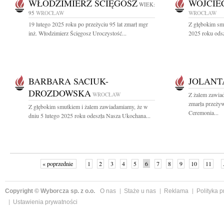
WŁODZIMIERZ ŚCIĘGOSZ
WOJCIE
WIEK:
95
WROCŁAW
WROCŁAW
19 lutego 2025 roku po przeżyciu 95 lat zmarł mgr
Z głębokim sm
inż. Włodzimierz Ścięgosz Uroczystość...
2025 roku odsz
BARBARA SACIUK-
JOLANT
DROZDOWSKA
WROCŁAW
Z żalem zawia
zmarła przeżyw
Z głębokim smutkiem i żalem zawiadamiamy, że w
Ceremonia...
dniu 5 lutego 2025 roku odeszła Nasza Ukochana...
« poprzednie
1
2
3
4
5
6
7
8
9
10
11
Copyright © Wyborcza sp. z o.o.
O nas
Staże u nas
Reklama
Polityka 
Ustawienia prywatności