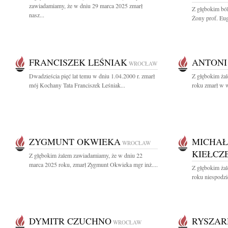
zawiadamiamy, że w dniu 29 marca 2025 zmarł
Z głębokim bó
nasz...
Żony prof. Euge
FRANCISZEK LEŚNIAK
ANTONI
WROCŁAW
Dwadzieścia pięć lat temu w dniu 1.04.2000 r. zmarł
Z głębokim ża
mój Kochany Tata Franciszek Leśniak...
roku zmarł w w
ZYGMUNT OKWIEKA
MICHAŁ
WROCŁAW
KIEŁCZ
Z głębokim żalem zawiadamiamy, że w dniu 22
marca 2025 roku, zmarł Zygmunt Okwieka mgr inż....
Z głębokim ża
roku niespodzi
DYMITR CZUCHNO
RYSZAR
WROCŁAW