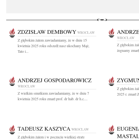
ZDZISŁAW DEMBOWY
ANDRZE
WROCŁAW
WROCŁAW
Z głębokim żalem zawiadamiamy, że w dniu 15
Z głębokim ża
kwietnia 2025 roku odszedł nasz ukochany Mąż,
żegnamy zmarłe
Tato i...
ANDRZEJ GOSPODAROWICZ
ZYGMUN
WROCŁAW
Z głębokim żal
Z wielkim smutkiem zawiadamiamy, że w dniu 7
2025 r. zmarł Z
kwietnia 2025 roku zmarł prof. dr hab. dr h.c....
TADEUSZ KASZYCA
EUGENIA
WROCŁAW
MASTA
Z głębokim żalem i w poczuciu wielkiej straty