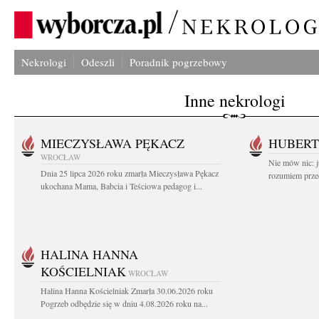
Nekrologi
Odeszli
Poradnik pogrzebowy
Inne nekrologi
MIECZYSŁAWA PĘKACZ
HUBERT
WROCŁAW
Nie mów nic: ju
Dnia 25 lipca 2026 roku zmarła Mieczysława Pękacz
rozumiem przed
ukochana Mama, Babcia i Teściowa pedagog i...
HALINA HANNA
KOŚCIELNIAK
WROCŁAW
Halina Hanna Kościelniak Zmarła 30.06.2026 roku
Pogrzeb odbędzie się w dniu 4.08.2026 roku na...