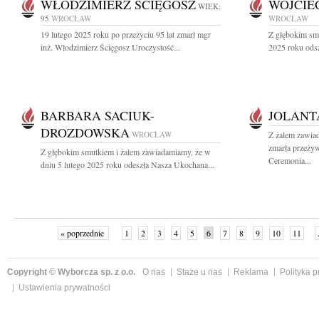
WŁODZIMIERZ ŚCIĘGOSZ
WOJCIE
WIEK:
95
WROCŁAW
WROCŁAW
19 lutego 2025 roku po przeżyciu 95 lat zmarł mgr
Z głębokim sm
inż. Włodzimierz Ścięgosz Uroczystość...
2025 roku odsz
BARBARA SACIUK-
JOLANT
DROZDOWSKA
WROCŁAW
Z żalem zawia
zmarła przeżyw
Z głębokim smutkiem i żalem zawiadamiamy, że w
Ceremonia...
dniu 5 lutego 2025 roku odeszła Nasza Ukochana...
« poprzednie
1
2
3
4
5
6
7
8
9
10
11
Copyright © Wyborcza sp. z o.o.
O nas
Staże u nas
Reklama
Polityka 
Ustawienia prywatności