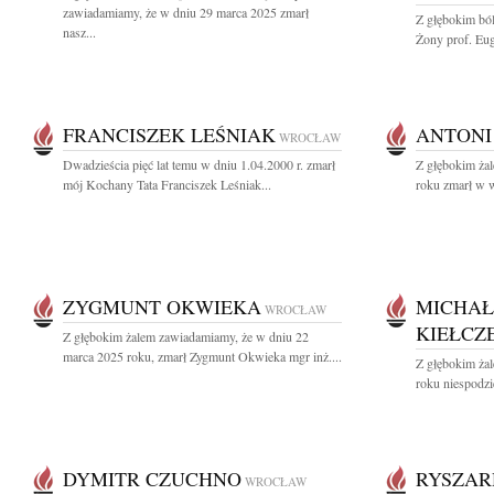
zawiadamiamy, że w dniu 29 marca 2025 zmarł
Z głębokim bó
nasz...
Żony prof. Euge
FRANCISZEK LEŚNIAK
ANTONI
WROCŁAW
Dwadzieścia pięć lat temu w dniu 1.04.2000 r. zmarł
Z głębokim ża
mój Kochany Tata Franciszek Leśniak...
roku zmarł w w
ZYGMUNT OKWIEKA
MICHAŁ
WROCŁAW
KIEŁCZ
Z głębokim żalem zawiadamiamy, że w dniu 22
marca 2025 roku, zmarł Zygmunt Okwieka mgr inż....
Z głębokim ża
roku niespodzi
DYMITR CZUCHNO
RYSZAR
WROCŁAW