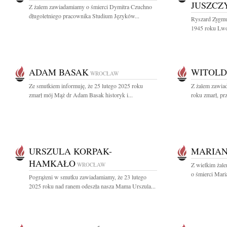
JUSZCZ
Z żalem zawiadamiamy o śmierci Dymitra Czuchno
długoletniego pracownika Studium Języków...
Ryszard Zygmu
1945 roku Lwo
ADAM BASAK
WITOLD
WROCŁAW
Ze smutkiem informuję, że 25 lutego 2025 roku
Z żalem zawia
zmarł mój Mąż dr Adam Basak historyk i...
roku zmarł, pr
URSZULA KORPAK-
MARIAN
HAMKAŁO
WROCŁAW
Z wielkim żal
o śmierci Mari
Pogrążeni w smutku zawiadamiamy, że 23 lutego
2025 roku nad ranem odeszła nasza Mama Urszula...