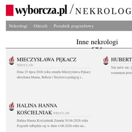
Nekrologi
Odeszli
Poradnik pogrzebowy
Inne nekrologi
MIECZYSŁAWA PĘKACZ
HUBERT
WROCŁAW
Nie mów nic: ju
Dnia 25 lipca 2026 roku zmarła Mieczysława Pękacz
rozumiem przed
ukochana Mama, Babcia i Teściowa pedagog i...
HALINA HANNA
KOŚCIELNIAK
WROCŁAW
Halina Hanna Kościelniak Zmarła 30.06.2026 roku
Pogrzeb odbędzie się w dniu 4.08.2026 roku na...