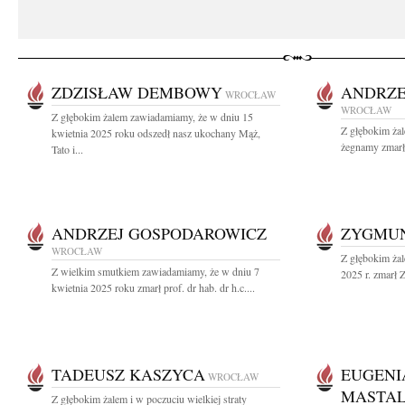
ZDZISŁAW DEMBOWY
ANDRZE
WROCŁAW
WROCŁAW
Z głębokim żalem zawiadamiamy, że w dniu 15
Z głębokim ża
kwietnia 2025 roku odszedł nasz ukochany Mąż,
żegnamy zmarłe
Tato i...
ANDRZEJ GOSPODAROWICZ
ZYGMUN
WROCŁAW
Z głębokim żal
Z wielkim smutkiem zawiadamiamy, że w dniu 7
2025 r. zmarł Z
kwietnia 2025 roku zmarł prof. dr hab. dr h.c....
TADEUSZ KASZYCA
EUGENIA
WROCŁAW
MASTA
Z głębokim żalem i w poczuciu wielkiej straty