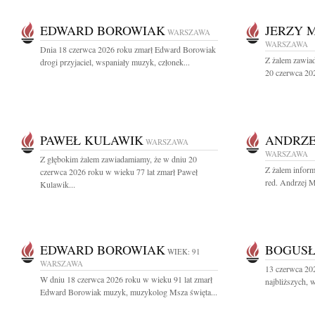
EDWARD BOROWIAK
JERZY 
WARSZAWA
WARSZAWA
Dnia 18 czerwca 2026 roku zmarł Edward Borowiak
Z żalem zawiad
drogi przyjaciel, wspaniały muzyk, członek...
20 czerwca 202
PAWEŁ KULAWIK
ANDRZE
WARSZAWA
WARSZAWA
Z głębokim żalem zawiadamiamy, że w dniu 20
Z żalem inform
czerwca 2026 roku w wieku 77 lat zmarł Paweł
red. Andrzej M
Kulawik...
EDWARD BOROWIAK
BOGUSŁ
WIEK: 91
WARSZAWA
13 czerwca 20
W dniu 18 czerwca 2026 roku w wieku 91 lat zmarł
najbliższych, 
Edward Borowiak muzyk, muzykolog Msza święta...