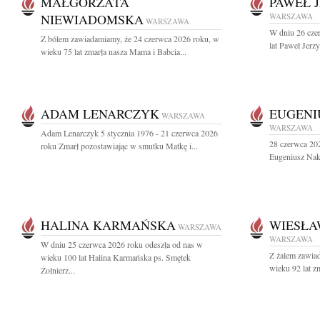
MAŁGORZATA
PAWEŁ 
NIEWIADOMSKA
WARSZAWA
WARSZAWA
W dniu 26 cze
Z bólem zawiadamiamy, że 24 czerwca 2026 roku, w
lat Paweł Jerz
wieku 75 lat zmarła nasza Mama i Babcia...
ADAM LENARCZYK
EUGENI
WARSZAWA
WARSZAWA
Adam Lenarczyk 5 stycznia 1976 - 21 czerwca 2026
28 czerwca 202
roku Zmarł pozostawiając w smutku Matkę i...
Eugeniusz Nakie
HALINA KARMAŃSKA
WIESŁA
WARSZAWA
WARSZAWA
W dniu 25 czerwca 2026 roku odeszła od nas w
Z żalem zawia
wieku 100 lat Halina Karmańska ps. Smętek
wieku 92 lat z
Żołnierz...