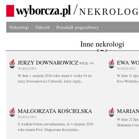
Nekrologi
Odeszli
Poradnik pogrzebowy
Inne nekrologi
JERZY DOWNAROWICZ
EWA WO
WIEK: 94
WARSZAWA
WARSZAWA
W dniu 1 sierpnia 2026 roku zmarł w wieku 94 lat
W dniu 31 lipc
Jerzy Downarowicz Człowiek, który nigdy...
Ewa Wolińska-W
MAŁGORZATA KOŚCIELSKA
MARIAN
WARSZAWA
W dniu 22 lipc
Z wielkim bólem zawiadamiamy, że 3 sierpnia 2026
Marianna Czas
roku zmarła Prof. Małgorzata Kościelska...