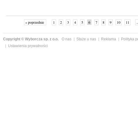
« poprzednie
1
2
3
4
5
6
7
8
9
10
11
.
Copyright © Wyborcza sp. z o.o.
O nas
Staże u nas
Reklama
Polityka 
Ustawienia prywatności