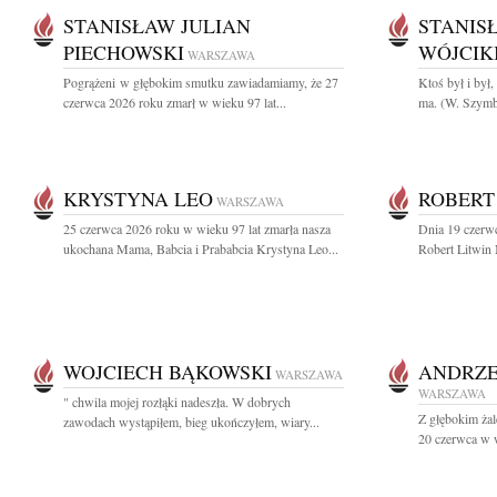
STANISŁAW JULIAN
STANIS
PIECHOWSKI
WÓJCIK
WARSZAWA
Pogrążeni w głębokim smutku zawiadamiamy, że 27
Ktoś był i był,
czerwca 2026 roku zmarł w wieku 97 lat...
ma. (W. Szymb
KRYSTYNA LEO
ROBERT
WARSZAWA
25 czerwca 2026 roku w wieku 97 lat zmarła nasza
Dnia 19 czerwc
ukochana Mama, Babcia i Prababcia Krystyna Leo...
Robert Litwin
WOJCIECH BĄKOWSKI
ANDRZE
WARSZAWA
WARSZAWA
" chwila mojej rozłąki nadeszła. W dobrych
Z głębokim ża
zawodach wystąpiłem, bieg ukończyłem, wiary...
20 czerwca w w