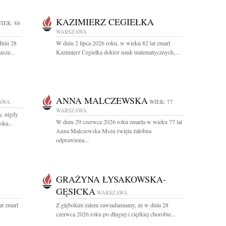
KAZIMIERZ CEGIEŁKA
IEK: 88
WARSZAWA
dniu 28
W dniu 2 lipca 2026 roku, w wieku 82 lat zmarł
sza...
Kazimierz Cegiełka doktor nauk matematycznych,...
ANNA MALCZEWSKA
AWA
WIEK: 77
WARSZAWA
y, nigdy
W dniu 29 czerwca 2026 roku zmarła w wieku 77 lat
oku...
Anna Malczewska Msza święta żałobna
odprawiona...
GRAŻYNA ŁYSAKOWSKA-
GĘSICKA
WARSZAWA
lat zmarł
Z głębokim żalem zawiadamiamy, że w dniu 28
czerwca 2026 roku po długiej i ciężkiej chorobie...