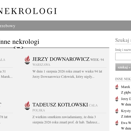
grzebowy
Inne nekrologi
Szukaj
Imię i naz
JERZY DOWNAROWICZ
AŁA
WIEK: 94
WARSZAWA
a 31
W dniu 1 sierpnia 2026 roku zmarł w wieku 94 lat
. Marek...
Jerzy Downarowicz Człowiek, który nigdy...
INNE NE
Marek 
Z głęb
Jerzy 
T
TADEUSZ KOTŁOWSKI
W dniu
CAŁA
POLSKA
Krysty
Z żalem
78 lat
Z wielkim smutkiem zawiadamiamy, że dnia 3
.
sierpnia 2026 roku zmarł prof. dr hab. Tadeusz...
Ewa Wo
W dniu