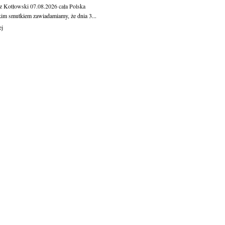
z Kotłowski
07.08.2026
cała Polska
kim smutkiem zawiadamiamy, że dnia 3...
ej