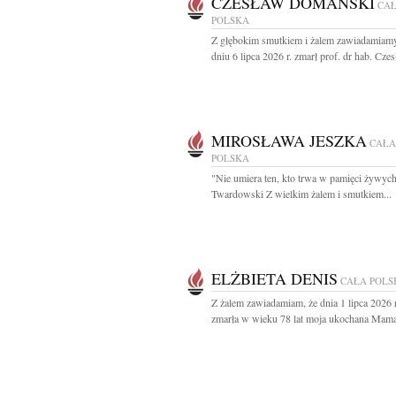
CZESŁAW DOMAŃSKI
CA
POLSKA
Z głębokim smutkiem i żalem zawiadamiamy
dniu 6 lipca 2026 r. zmarł prof. dr hab. Czes
MIROSŁAWA JESZKA
CAŁA
POLSKA
"Nie umiera ten, kto trwa w pamięci żywych
Twardowski Z wielkim żalem i smutkiem...
ELŻBIETA DENIS
CAŁA POLS
Z żalem zawiadamiam, że dnia 1 lipca 2026
zmarła w wieku 78 lat moja ukochana Mama 