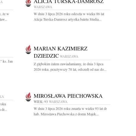
ALICJA TURSKA-DAMROSZ
ŁA
WARSZAWA
, że w
W dniu 3 lipca 2026 roku odeszła w wieku 86 lat
ław...
Alicja Turska-Damrosz artystka baletu Studia...
MARIAN KAZIMIERZ
DZIEDZIC
WARSZAWA
" ks. Jan
Z głębokim żalem zawiadamiamy, że dnia 3 lipca
2026 roku, przeżywszy 78 lat, odszedł od nas do...
MIROSŁAWA PIECHOWSKA
KA
WIEK: 93
WARSZAWA
 roku
W dniu 3 lipca 2026 roku zmarła w wieku 93 lat dr
dr...
hab. Mirosława Piechowska z domu Majek...