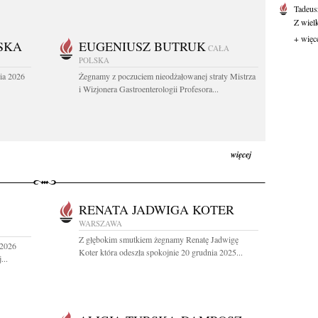
Tadeus
Z wiel
+ więc
SKA
EUGENIUSZ BUTRUK
CAŁA
POLSKA
ia 2026
Żegnamy z poczuciem nieodżałowanej straty Mistrza
i Wizjonera Gastroenterologii Profesora...
więcej
RENATA JADWIGA KOTER
WARSZAWA
Z głębokim smutkiem żegnamy Renatę Jadwigę
 2026
Koter która odeszła spokojnie 20 grudnia 2025...
...