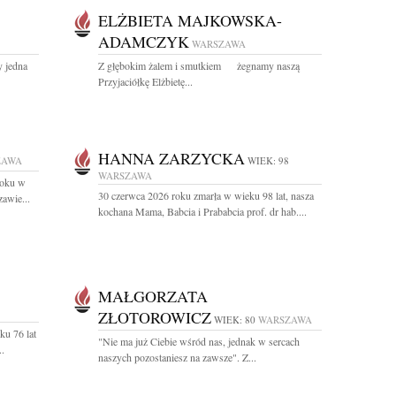
ELŻBIETA MAJKOWSKA-
ADAMCZYK
WARSZAWA
y jedna
Z głębokim żalem i smutkiem żegnamy naszą
Przyjaciółkę Elżbietę...
HANNA ZARZYCKA
ZAWA
WIEK: 98
WARSZAWA
roku w
30 czerwca 2026 roku zmarła w wieku 98 lat, nasza
awie...
kochana Mama, Babcia i Prababcia prof. dr hab....
MAŁGORZATA
ZŁOTOROWICZ
WIEK: 80
WARSZAWA
ku 76 lat
"Nie ma już Ciebie wśród nas, jednak w sercach
.
naszych pozostaniesz na zawsze". Z...