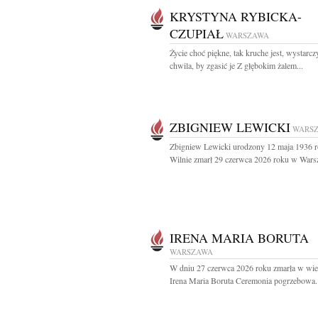
KRYSTYNA RYBICKA-
CZUPIAŁ
WARSZAWA
Życie choć piękne, tak kruche jest, wystarcz
chwila, by zgasić je Z głębokim żalem...
ZBIGNIEW LEWICKI
WARS
Zbigniew Lewicki urodzony 12 maja 1936 
Wilnie zmarł 29 czerwca 2026 roku w Warsz
IRENA MARIA BORUTA
WARSZAWA
W dniu 27 czerwca 2026 roku zmarła w wie
Irena Maria Boruta Ceremonia pogrzebowa..