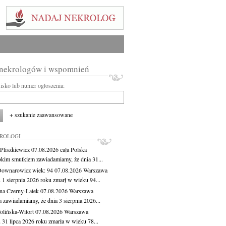
 nekrologów i wspomnień
wisko lub numer ogłoszenia:
+ szukanie zaawansowane
KROLOGI
Pliszkiewicz
07.08.2026
cała Polska
okim smutkiem zawiadamiamy, że dnia 31...
Downarowicz
wiek: 94
07.08.2026
Warszawa
 1 sierpnia 2026 roku zmarł w wieku 94...
na Czerny-Latek
07.08.2026
Warszawa
 zawiadamiamy, że dnia 3 sierpnia 2026...
lińska-Witort
07.08.2026
Warszawa
 31 lipca 2026 roku zmarła w wieku 78...