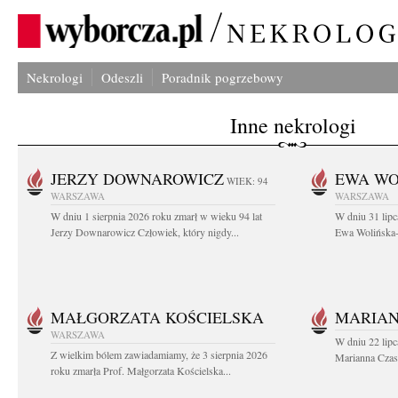
Nekrologi
Odeszli
Poradnik pogrzebowy
Inne nekrologi
JERZY DOWNAROWICZ
EWA WO
WIEK: 94
WARSZAWA
WARSZAWA
W dniu 1 sierpnia 2026 roku zmarł w wieku 94 lat
W dniu 31 lipc
Jerzy Downarowicz Człowiek, który nigdy...
Ewa Wolińska-W
MAŁGORZATA KOŚCIELSKA
MARIAN
WARSZAWA
W dniu 22 lipc
Z wielkim bólem zawiadamiamy, że 3 sierpnia 2026
Marianna Czas
roku zmarła Prof. Małgorzata Kościelska...