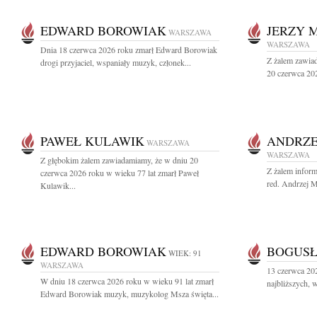
EDWARD BOROWIAK
JERZY 
WARSZAWA
WARSZAWA
Dnia 18 czerwca 2026 roku zmarł Edward Borowiak
Z żalem zawiad
drogi przyjaciel, wspaniały muzyk, członek...
20 czerwca 202
PAWEŁ KULAWIK
ANDRZE
WARSZAWA
WARSZAWA
Z głębokim żalem zawiadamiamy, że w dniu 20
Z żalem inform
czerwca 2026 roku w wieku 77 lat zmarł Paweł
red. Andrzej M
Kulawik...
EDWARD BOROWIAK
BOGUSŁ
WIEK: 91
WARSZAWA
13 czerwca 20
W dniu 18 czerwca 2026 roku w wieku 91 lat zmarł
najbliższych, 
Edward Borowiak muzyk, muzykolog Msza święta...