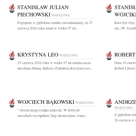
STANISŁAW JULIAN
STANIS
PIECHOWSKI
WÓJCIK
WARSZAWA
Pogrążeni w głębokim smutku zawiadamiamy, że 27
Ktoś był i był,
czerwca 2026 roku zmarł w wieku 97 lat...
ma. (W. Szymb
KRYSTYNA LEO
ROBERT
WARSZAWA
25 czerwca 2026 roku w wieku 97 lat zmarła nasza
Dnia 19 czerwc
ukochana Mama, Babcia i Prababcia Krystyna Leo...
Robert Litwin
WOJCIECH BĄKOWSKI
ANDRZE
WARSZAWA
WARSZAWA
" chwila mojej rozłąki nadeszła. W dobrych
Z głębokim ża
zawodach wystąpiłem, bieg ukończyłem, wiary...
20 czerwca w w