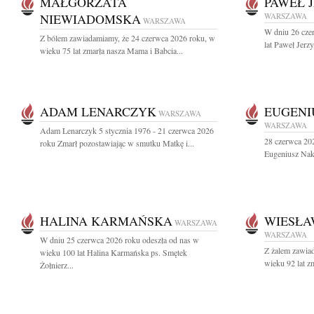
MAŁGORZATA
PAWEŁ 
NIEWIADOMSKA
WARSZAWA
WARSZAWA
W dniu 26 cze
Z bólem zawiadamiamy, że 24 czerwca 2026 roku, w
lat Paweł Jerz
wieku 75 lat zmarła nasza Mama i Babcia...
ADAM LENARCZYK
EUGENI
WARSZAWA
WARSZAWA
Adam Lenarczyk 5 stycznia 1976 - 21 czerwca 2026
28 czerwca 202
roku Zmarł pozostawiając w smutku Matkę i...
Eugeniusz Nakie
HALINA KARMAŃSKA
WIESŁA
WARSZAWA
WARSZAWA
W dniu 25 czerwca 2026 roku odeszła od nas w
Z żalem zawia
wieku 100 lat Halina Karmańska ps. Smętek
wieku 92 lat z
Żołnierz...