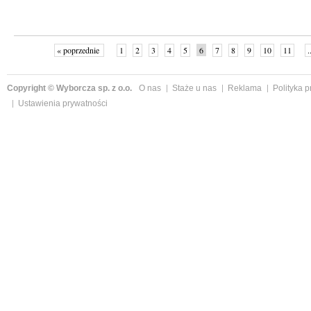
« poprzednie
1
2
3
4
5
6
7
8
9
10
11
.
Copyright © Wyborcza sp. z o.o.
O nas
Staże u nas
Reklama
Polityka 
Ustawienia prywatności