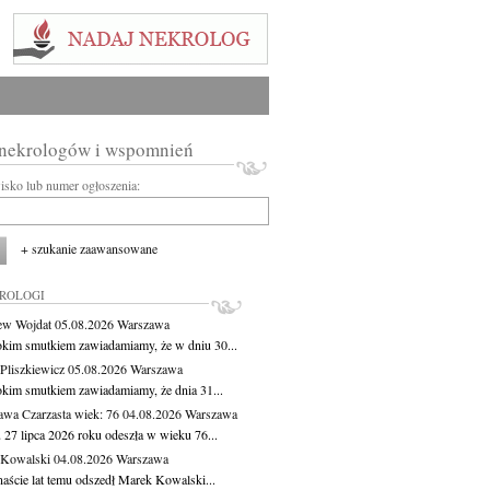
 nekrologów i wspomnień
wisko lub numer ogłoszenia:
+ szukanie zaawansowane
KROLOGI
ew Wojdat
05.08.2026
Warszawa
okim smutkiem zawiadamiamy, że w dniu 30...
Pliszkiewicz
05.08.2026
Warszawa
okim smutkiem zawiadamiamy, że dnia 31...
awa Czarzasta
wiek: 76
04.08.2026
Warszawa
 27 lipca 2026 roku odeszła w wieku 76...
 Kowalski
04.08.2026
Warszawa
aście lat temu odszedł Marek Kowalski...