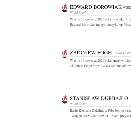
EDWARD BOROWIAK
WIEK
WARSZAWA
W dniu 18 czerwca 2026 roku w wieku 91 l
Edward Borowiak muzyk, muzykolog Msza 
ZBIGNIEW FOGEL
WARSZAW
W dniu 19 czerwca 2026 roku zmarł w wiek
Zbigniew Fogel Msza święta żałobna odpraw
STANISŁAW DURBAJŁO
WARSZAWA
Basiu Kochana Dzielimy z Tobą ból po strac
Twojego Męża Stanisława Durbajło przyjacie