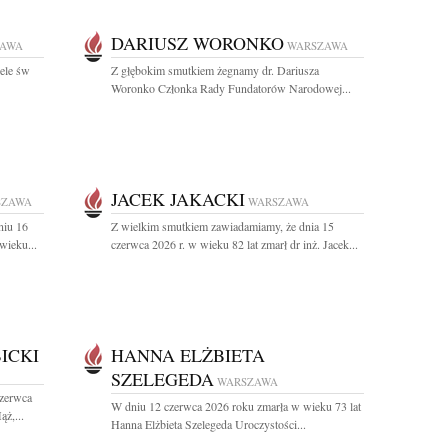
DARIUSZ WORONKO
ZAWA
WARSZAWA
ele św
Z głębokim smutkiem żegnamy dr. Dariusza
Woronko Członka Rady Fundatorów Narodowej...
JACEK JAKACKI
SZAWA
WARSZAWA
niu 16
Z wielkim smutkiem zawiadamiamy, że dnia 15
wieku...
czerwca 2026 r. w wieku 82 lat zmarł dr inż. Jacek...
ICKI
HANNA ELŻBIETA
SZELEGEDA
WARSZAWA
czerwca
W dniu 12 czerwca 2026 roku zmarła w wieku 73 lat
ż,...
Hanna Elżbieta Szelegeda Uroczystości...