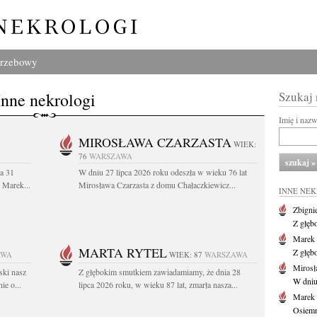
grzebowy
Inne nekrologi
Szukaj
Imię i naz
MIROSŁAWA CZARZASTA
WIEK:
76
WARSZAWA
a 31
W dniu 27 lipca 2026 roku odeszła w wieku 76 lat
. Marek...
Mirosława Czarzasta z domu Chałaczkiewicz...
INNE NE
Zbigni
Z głęb
Marek 
MARTA RYTEL
Z głęb
AWA
WIEK: 87
WARSZAWA
Mirosł
ski nasz
Z głębokim smutkiem zawiadamiamy, że dnia 28
W dniu
ie o...
lipca 2026 roku, w wieku 87 lat, zmarła nasza...
Marek
Osiemn