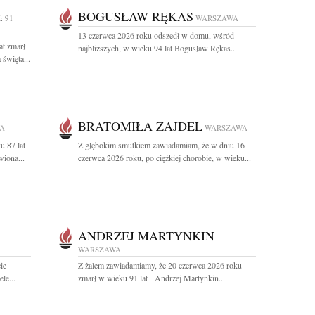
BOGUSŁAW RĘKAS
: 91
WARSZAWA
13 czerwca 2026 roku odszedł w domu, wśród
at zmarł
najbliższych, w wieku 94 lat Bogusław Rękas...
święta...
BRATOMIŁA ZAJDEL
A
WARSZAWA
u 87 lat
Z głębokim smutkiem zawiadamiam, że w dniu 16
iona...
czerwca 2026 roku, po ciężkiej chorobie, w wieku...
ANDRZEJ MARTYNKIN
WARSZAWA
ie
Z żalem zawiadamiamy, że 20 czerwca 2026 roku
le...
zmarł w wieku 91 lat Andrzej Martynkin...