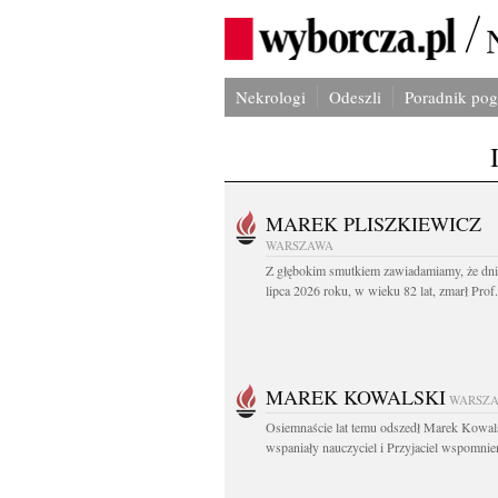
Nekrologi
Odeszli
Poradnik po
MAREK PLISZKIEWICZ
WARSZAWA
Z głębokim smutkiem zawiadamiamy, że dni
lipca 2026 roku, w wieku 82 lat, zmarł Prof
MAREK KOWALSKI
WARSZ
Osiemnaście lat temu odszedł Marek Kowal
wspaniały nauczyciel i Przyjaciel wspomnien