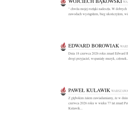
WOJCIECH BĄKOWSKI
WA
" chwila mojej rozłąki nadeszła. W dobrych
zawodach wystąpiłem, bieg ukończyłem, wia
EDWARD BOROWIAK
WAR
Dnia 18 czerwca 2026 roku zmarł Edward 
drogi przyjaciel, wspaniały muzyk, członek..
PAWEŁ KULAWIK
WARSZAW
Z głębokim żalem zawiadamiamy, że w dniu
czerwca 2026 roku w wieku 77 lat zmarł Pa
Kulawik...