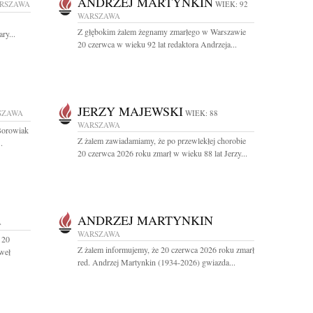
ANDRZEJ MARTYNKIN
RSZAWA
WIEK: 92
WARSZAWA
Z głębokim żalem żegnamy zmarłego w Warszawie
ry...
20 czerwca w wieku 92 lat redaktora Andrzeja...
JERZY MAJEWSKI
SZAWA
WIEK: 88
WARSZAWA
Borowiak
Z żalem zawiadamiamy, że po przewlekłej chorobie
.
20 czerwca 2026 roku zmarł w wieku 88 lat Jerzy...
ANDRZEJ MARTYNKIN
A
WARSZAWA
 20
Z żalem informujemy, że 20 czerwca 2026 roku zmarł
weł
red. Andrzej Martynkin (1934-2026) gwiazda...