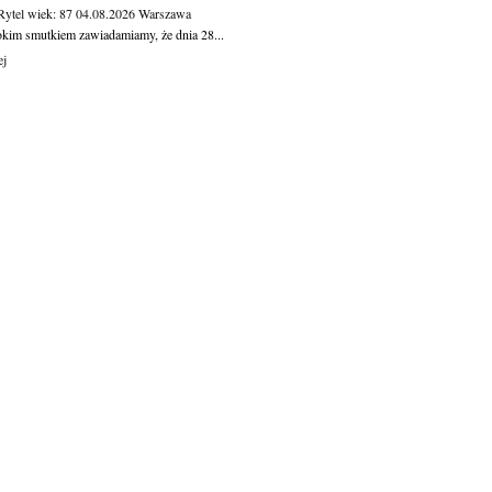
Rytel
wiek: 87
04.08.2026
Warszawa
okim smutkiem zawiadamiamy, że dnia 28...
ej