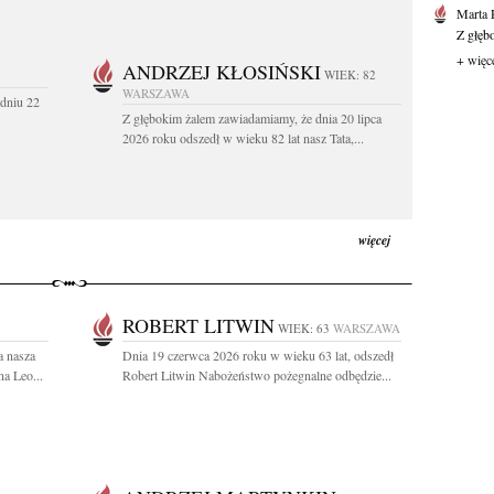
Marta 
Z głęb
+ więc
ANDRZEJ KŁOSIŃSKI
WIEK: 82
WARSZAWA
dniu 22
Z głębokim żalem zawiadamiamy, że dnia 20 lipca
2026 roku odszedł w wieku 82 lat nasz Tata,...
więcej
ROBERT LITWIN
WIEK: 63
WARSZAWA
a nasza
Dnia 19 czerwca 2026 roku w wieku 63 lat, odszedł
a Leo...
Robert Litwin Nabożeństwo pożegnalne odbędzie...