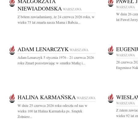
MAŁGORZATA
PAWEŁ 
NIEWIADOMSKA
WARSZAWA
WARSZAWA
W dniu 26 cze
Z bólem zawiadamiamy, że 24 czerwca 2026 roku, w
lat Paweł Jerz
wieku 75 lat zmarła nasza Mama i Babcia...
ADAM LENARCZYK
EUGENI
WARSZAWA
WARSZAWA
Adam Lenarczyk 5 stycznia 1976 - 21 czerwca 2026
28 czerwca 202
roku Zmarł pozostawiając w smutku Matkę i...
Eugeniusz Nakie
HALINA KARMAŃSKA
WIESŁA
WARSZAWA
WARSZAWA
W dniu 25 czerwca 2026 roku odeszła od nas w
Z żalem zawia
wieku 100 lat Halina Karmańska ps. Smętek
wieku 92 lat z
Żołnierz...