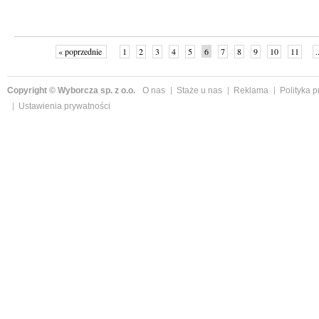
« poprzednie
1
2
3
4
5
6
7
8
9
10
11
.
Copyright © Wyborcza sp. z o.o.
O nas
Staże u nas
Reklama
Polityka 
Ustawienia prywatności