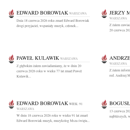
EDWARD BOROWIAK
JERZY 
WARSZAWA
WARSZAWA
Dnia 18 czerwca 2026 roku zmarł Edward Borowiak
Z żalem zawiad
drogi przyjaciel, wspaniały muzyk, członek...
20 czerwca 202
PAWEŁ KULAWIK
ANDRZE
WARSZAWA
WARSZAWA
Z głębokim żalem zawiadamiamy, że w dniu 20
Z żalem inform
czerwca 2026 roku w wieku 77 lat zmarł Paweł
red. Andrzej M
Kulawik...
EDWARD BOROWIAK
BOGUSŁ
WIEK: 91
WARSZAWA
13 czerwca 20
W dniu 18 czerwca 2026 roku w wieku 91 lat zmarł
najbliższych, 
Edward Borowiak muzyk, muzykolog Msza święta...