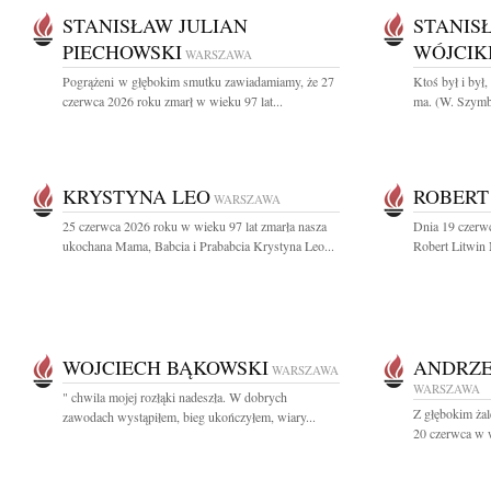
STANISŁAW JULIAN
STANIS
PIECHOWSKI
WÓJCIK
WARSZAWA
Pogrążeni w głębokim smutku zawiadamiamy, że 27
Ktoś był i był,
czerwca 2026 roku zmarł w wieku 97 lat...
ma. (W. Szymb
KRYSTYNA LEO
ROBERT
WARSZAWA
25 czerwca 2026 roku w wieku 97 lat zmarła nasza
Dnia 19 czerwc
ukochana Mama, Babcia i Prababcia Krystyna Leo...
Robert Litwin
WOJCIECH BĄKOWSKI
ANDRZE
WARSZAWA
WARSZAWA
" chwila mojej rozłąki nadeszła. W dobrych
Z głębokim ża
zawodach wystąpiłem, bieg ukończyłem, wiary...
20 czerwca w w