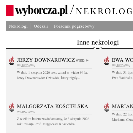
Nekrologi
Odeszli
Poradnik pogrzebowy
Inne nekrologi
JERZY DOWNAROWICZ
EWA WO
WIEK: 94
WARSZAWA
WARSZAWA
W dniu 1 sierpnia 2026 roku zmarł w wieku 94 lat
W dniu 31 lipc
Jerzy Downarowicz Człowiek, który nigdy...
Ewa Wolińska-W
MAŁGORZATA KOŚCIELSKA
MARIAN
WARSZAWA
W dniu 22 lipc
Z wielkim bólem zawiadamiamy, że 3 sierpnia 2026
Marianna Czas
roku zmarła Prof. Małgorzata Kościelska...