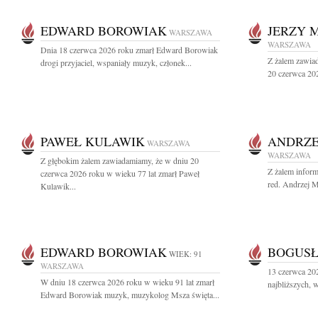
EDWARD BOROWIAK
JERZY 
WARSZAWA
WARSZAWA
Dnia 18 czerwca 2026 roku zmarł Edward Borowiak
Z żalem zawiad
drogi przyjaciel, wspaniały muzyk, członek...
20 czerwca 202
PAWEŁ KULAWIK
ANDRZE
WARSZAWA
WARSZAWA
Z głębokim żalem zawiadamiamy, że w dniu 20
Z żalem inform
czerwca 2026 roku w wieku 77 lat zmarł Paweł
red. Andrzej M
Kulawik...
EDWARD BOROWIAK
BOGUSŁ
WIEK: 91
WARSZAWA
13 czerwca 20
W dniu 18 czerwca 2026 roku w wieku 91 lat zmarł
najbliższych, 
Edward Borowiak muzyk, muzykolog Msza święta...