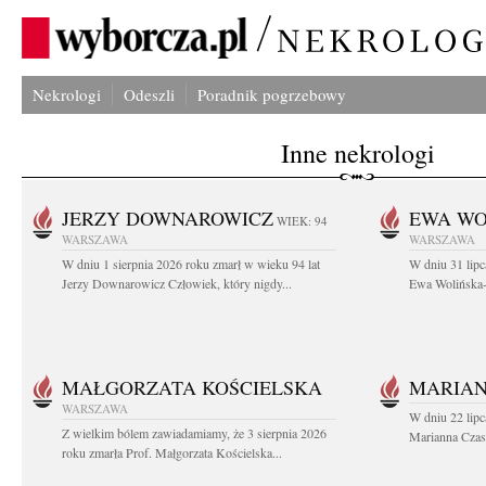
Nekrologi
Odeszli
Poradnik pogrzebowy
Inne nekrologi
JERZY DOWNAROWICZ
EWA WO
WIEK: 94
WARSZAWA
WARSZAWA
W dniu 1 sierpnia 2026 roku zmarł w wieku 94 lat
W dniu 31 lipc
Jerzy Downarowicz Człowiek, który nigdy...
Ewa Wolińska-W
MAŁGORZATA KOŚCIELSKA
MARIAN
WARSZAWA
W dniu 22 lipc
Z wielkim bólem zawiadamiamy, że 3 sierpnia 2026
Marianna Czas
roku zmarła Prof. Małgorzata Kościelska...