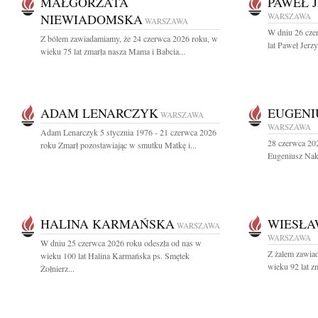
MAŁGORZATA
PAWEŁ 
NIEWIADOMSKA
WARSZAWA
WARSZAWA
W dniu 26 cze
Z bólem zawiadamiamy, że 24 czerwca 2026 roku, w
lat Paweł Jerz
wieku 75 lat zmarła nasza Mama i Babcia...
ADAM LENARCZYK
EUGENI
WARSZAWA
WARSZAWA
Adam Lenarczyk 5 stycznia 1976 - 21 czerwca 2026
28 czerwca 202
roku Zmarł pozostawiając w smutku Matkę i...
Eugeniusz Nakie
HALINA KARMAŃSKA
WIESŁA
WARSZAWA
WARSZAWA
W dniu 25 czerwca 2026 roku odeszła od nas w
Z żalem zawia
wieku 100 lat Halina Karmańska ps. Smętek
wieku 92 lat z
Żołnierz...