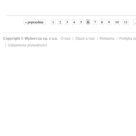
« poprzednie
1
2
3
4
5
6
7
8
9
10
11
.
Copyright © Wyborcza sp. z o.o.
O nas
Staże u nas
Reklama
Polityka 
Ustawienia prywatności