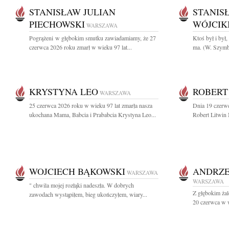
STANISŁAW JULIAN
STANIS
PIECHOWSKI
WÓJCIK
WARSZAWA
Pogrążeni w głębokim smutku zawiadamiamy, że 27
Ktoś był i był,
czerwca 2026 roku zmarł w wieku 97 lat...
ma. (W. Szymb
KRYSTYNA LEO
ROBERT
WARSZAWA
25 czerwca 2026 roku w wieku 97 lat zmarła nasza
Dnia 19 czerwc
ukochana Mama, Babcia i Prababcia Krystyna Leo...
Robert Litwin
WOJCIECH BĄKOWSKI
ANDRZE
WARSZAWA
WARSZAWA
" chwila mojej rozłąki nadeszła. W dobrych
Z głębokim ża
zawodach wystąpiłem, bieg ukończyłem, wiary...
20 czerwca w w