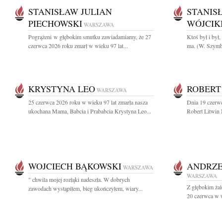
STANISŁAW JULIAN
STANIS
PIECHOWSKI
WÓJCIK
WARSZAWA
Pogrążeni w głębokim smutku zawiadamiamy, że 27
Ktoś był i był,
czerwca 2026 roku zmarł w wieku 97 lat...
ma. (W. Szymb
KRYSTYNA LEO
ROBERT
WARSZAWA
25 czerwca 2026 roku w wieku 97 lat zmarła nasza
Dnia 19 czerwc
ukochana Mama, Babcia i Prababcia Krystyna Leo...
Robert Litwin
WOJCIECH BĄKOWSKI
ANDRZE
WARSZAWA
WARSZAWA
" chwila mojej rozłąki nadeszła. W dobrych
Z głębokim ża
zawodach wystąpiłem, bieg ukończyłem, wiary...
20 czerwca w w