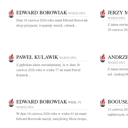
EDWARD BOROWIAK
JERZY 
WARSZAWA
WARSZAWA
Dnia 18 czerwca 2026 roku zmarł Edward Borowiak
Z żalem zawiad
drogi przyjaciel, wspaniały muzyk, członek...
20 czerwca 202
PAWEŁ KULAWIK
ANDRZE
WARSZAWA
WARSZAWA
Z głębokim żalem zawiadamiamy, że w dniu 20
Z żalem inform
czerwca 2026 roku w wieku 77 lat zmarł Paweł
red. Andrzej M
Kulawik...
EDWARD BOROWIAK
BOGUSŁ
WIEK: 91
WARSZAWA
13 czerwca 20
W dniu 18 czerwca 2026 roku w wieku 91 lat zmarł
najbliższych, 
Edward Borowiak muzyk, muzykolog Msza święta...