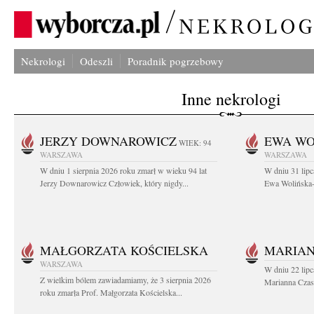
Nekrologi
Odeszli
Poradnik pogrzebowy
Inne nekrologi
JERZY DOWNAROWICZ
EWA WO
WIEK: 94
WARSZAWA
WARSZAWA
W dniu 1 sierpnia 2026 roku zmarł w wieku 94 lat
W dniu 31 lipc
Jerzy Downarowicz Człowiek, który nigdy...
Ewa Wolińska-W
MAŁGORZATA KOŚCIELSKA
MARIAN
WARSZAWA
W dniu 22 lipc
Z wielkim bólem zawiadamiamy, że 3 sierpnia 2026
Marianna Czas
roku zmarła Prof. Małgorzata Kościelska...