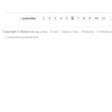
« poprzednie
1
2
3
4
5
6
7
8
9
10
11
.
Copyright © Wyborcza sp. z o.o.
O nas
Staże u nas
Reklama
Polityka 
Ustawienia prywatności