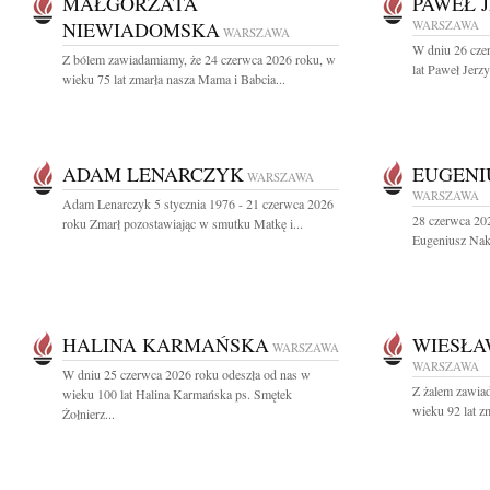
MAŁGORZATA
PAWEŁ 
NIEWIADOMSKA
WARSZAWA
WARSZAWA
W dniu 26 cze
Z bólem zawiadamiamy, że 24 czerwca 2026 roku, w
lat Paweł Jerz
wieku 75 lat zmarła nasza Mama i Babcia...
ADAM LENARCZYK
EUGENI
WARSZAWA
WARSZAWA
Adam Lenarczyk 5 stycznia 1976 - 21 czerwca 2026
28 czerwca 202
roku Zmarł pozostawiając w smutku Matkę i...
Eugeniusz Nakie
HALINA KARMAŃSKA
WIESŁA
WARSZAWA
WARSZAWA
W dniu 25 czerwca 2026 roku odeszła od nas w
Z żalem zawia
wieku 100 lat Halina Karmańska ps. Smętek
wieku 92 lat z
Żołnierz...