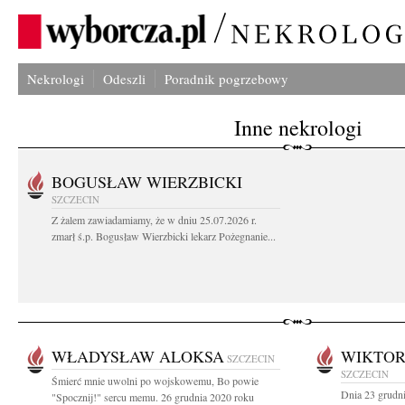
Nekrologi
Odeszli
Poradnik pogrzebowy
Inne nekrologi
BOGUSŁAW WIERZBICKI
SZCZECIN
Z żalem zawiadamiamy, że w dniu 25.07.2026 r.
zmarł ś.p. Bogusław Wierzbicki lekarz Pożegnanie...
WŁADYSŁAW ALOKSA
WIKTOR
SZCZECIN
SZCZECIN
Śmierć mnie uwolni po wojskowemu, Bo powie
Dnia 23 grudn
"Spocznij!" sercu memu. 26 grudnia 2020 roku