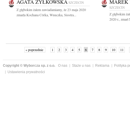
AGATA ŻYŁKOWSKA
MAREK 
SZCZECIN
SZCZECIN
Z głębokim żalem zawiadamiamy, że 23 maja 2020
Z głębokim ża
zmarła Kochana Córka, Wnuczka, Siostra...
2020 r., zmarł
« poprzednie
1
2
3
4
5
6
7
8
9
10
11
Copyright © Wyborcza sp. z o.o.
O nas
Staże u nas
Reklama
Polityka 
Ustawienia prywatności