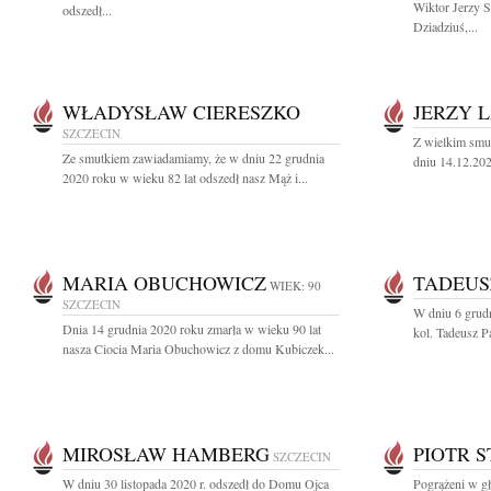
Wiktor Jerzy 
odszedł...
Dziadziuś,...
WŁADYSŁAW CIERESZKO
JERZY 
SZCZECIN
Z wielkim smu
Ze smutkiem zawiadamiamy, że w dniu 22 grudnia
dniu 14.12.202
2020 roku w wieku 82 lat odszedł nasz Mąż i...
MARIA OBUCHOWICZ
TADEUS
WIEK: 90
SZCZECIN
W dniu 6 grudn
Dnia 14 grudnia 2020 roku zmarła w wieku 90 lat
kol. Tadeusz Pa
nasza Ciocia Maria Obuchowicz z domu Kubiczek...
MIROSŁAW HAMBERG
PIOTR S
SZCZECIN
W dniu 30 listopada 2020 r. odszedł do Domu Ojca
Pogrążeni w g