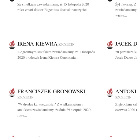
Ze smutkiem zawiadamiamy, iż 15 listopada 2020
Żył Tworząc Z
roku zmarł doktor Eugeniusz Stasiak nauczyciel...
zawiadamiamy, 
wieku...
IRENA KIEWRA
JACEK 
SZCZECIN
Z ogromnym smutkiem zawiadamiamy, że 1 listopada
28 października
2020 r. odeszła Irena Kiewra Ceremonia...
Jacek Dziewuls
FRANCISZEK GRONOWSKI
ANTONI
SZCZECIN
SZCZECIN
"W drodze ku wieczności" Z wielkim żalem i
Z głębokim ża
smutkiem zawiadamiamy, że dnia 29 sierpnia 2020
czerwca 2020 r
roku...