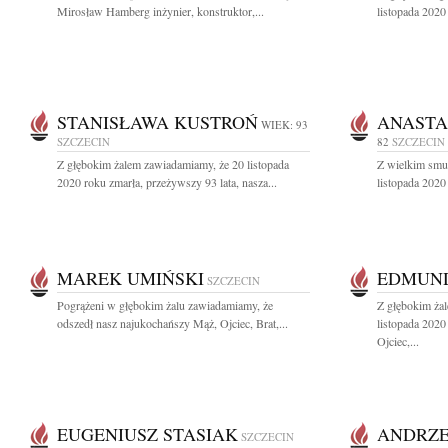
Mirosław Hamberg inżynier, konstruktor,...
listopada 2020
STANISŁAWA KUSTROŃ
ANASTA
WIEK: 93
SZCZECIN
82
SZCZECIN
Z głębokim żalem zawiadamiamy, że 20 listopada
Z wielkim smu
2020 roku zmarła, przeżywszy 93 lata, nasza...
listopada 2020
MAREK UMIŃSKI
EDMUND
SZCZECIN
Pogrążeni w głębokim żalu zawiadamiamy, że
Z głębokim ża
odszedł nasz najukochańszy Mąż, Ojciec, Brat,...
listopada 2020
Ojciec,...
EUGENIUSZ STASIAK
ANDRZE
SZCZECIN