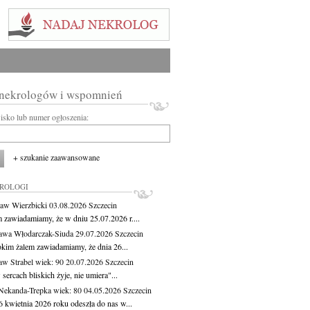
 nekrologów i wspomnień
wisko lub numer ogłoszenia:
+ szukanie zaawansowane
KROLOGI
aw Wierzbicki
03.08.2026
Szczecin
m zawiadamiamy, że w dniu 25.07.2026 r....
awa Włodarczak-Siuda
29.07.2026
Szczecin
okim żalem zawiadamiamy, że dnia 26...
aw Strabel
wiek: 90
20.07.2026
Szczecin
sercach bliskich żyje, nie umiera"...
Nekanda-Trepka
wiek: 80
04.05.2026
Szczecin
6 kwietnia 2026 roku odeszła do nas w...