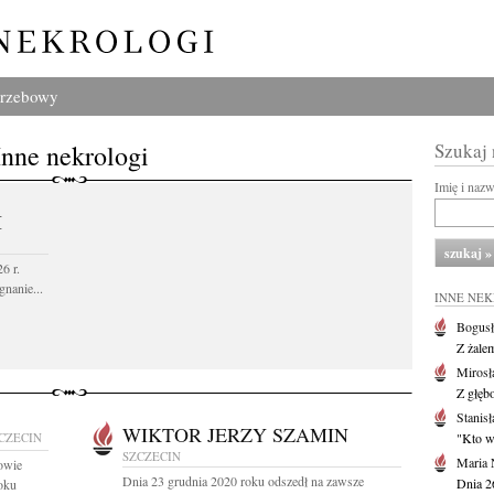
grzebowy
Inne nekrologi
Szukaj
Imię i naz
I
6 r.
gnanie...
INNE NE
Bogusł
Z żale
Mirosł
Z głęb
Stanisł
WIKTOR JERZY SZAMIN
CZECIN
"Kto w 
SZCZECIN
Maria 
owie
Dnia 23 grudnia 2020 roku odszedł na zawsze
Dnia 2
oku