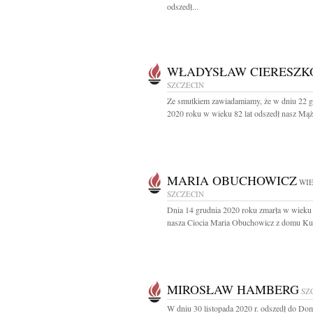
odszedł...
WŁADYSŁAW CIERESZK
SZCZECIN
Ze smutkiem zawiadamiamy, że w dniu 22 g
2020 roku w wieku 82 lat odszedł nasz Mąż 
MARIA OBUCHOWICZ
WIE
SZCZECIN
Dnia 14 grudnia 2020 roku zmarła w wieku 
nasza Ciocia Maria Obuchowicz z domu Kub
MIROSŁAW HAMBERG
SZ
W dniu 30 listopada 2020 r. odszedł do Do