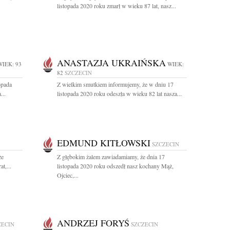
listopada 2020 roku zmarł w wieku 87 lat, nasz...
ANASTAZJA UKRAIŃSKA
WIEK: 93
WIEK:
82
SZCZECIN
opada
Z wielkim smutkiem informujemy, że w dniu 17
...
listopada 2020 roku odeszła w wieku 82 lat nasza...
EDMUND KITŁOWSKI
SZCZECIN
że
Z głębokim żalem zawiadamiamy, że dnia 17
t,...
listopada 2020 roku odszedł nasz kochany Mąż,
Ojciec,...
ANDRZEJ FORYŚ
ZECIN
SZCZECIN