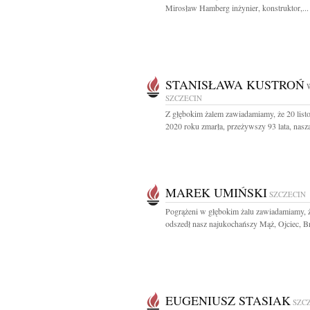
Mirosław Hamberg inżynier, konstruktor,...
STANISŁAWA KUSTROŃ
SZCZECIN
Z głębokim żalem zawiadamiamy, że 20 list
2020 roku zmarła, przeżywszy 93 lata, nasza
MAREK UMIŃSKI
SZCZECIN
Pogrążeni w głębokim żalu zawiadamiamy, 
odszedł nasz najukochańszy Mąż, Ojciec, Bra
EUGENIUSZ STASIAK
SZC