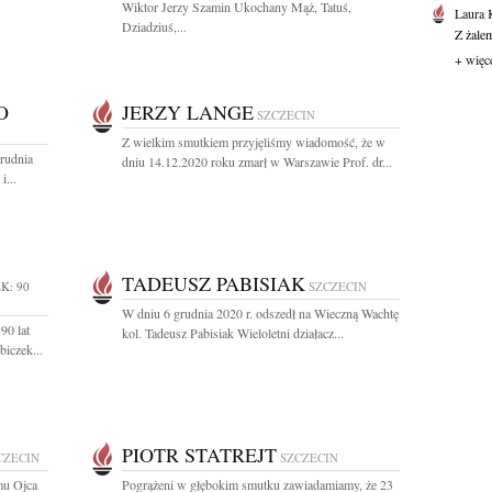
Wiktor Jerzy Szamin Ukochany Mąż, Tatuś,
Laura 
Dziadziuś,...
Z żale
+ więc
O
JERZY LANGE
SZCZECIN
Z wielkim smutkiem przyjęliśmy wiadomość, że w
rudnia
dniu 14.12.2020 roku zmarł w Warszawie Prof. dr...
i...
TADEUSZ PABISIAK
K: 90
SZCZECIN
W dniu 6 grudnia 2020 r. odszedł na Wieczną Wachtę
90 lat
kol. Tadeusz Pabisiak Wieloletni działacz...
iczek...
PIOTR STATREJT
CZECIN
SZCZECIN
mu Ojca
Pogrążeni w głębokim smutku zawiadamiamy, że 23