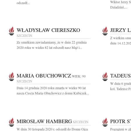
Wiktor Jerzy 
odszedł...
Dziadziuś,...
WŁADYSŁAW CIERESZKO
JERZY 
SZCZECIN
Z wielkim smu
Ze smutkiem zawiadamiamy, że w dniu 22 grudnia
dniu 14.12.202
2020 roku w wieku 82 lat odszedł nasz Mąż i...
MARIA OBUCHOWICZ
TADEUS
WIEK: 90
SZCZECIN
W dniu 6 grudn
Dnia 14 grudnia 2020 roku zmarła w wieku 90 lat
kol. Tadeusz Pa
nasza Ciocia Maria Obuchowicz z domu Kubiczek...
MIROSŁAW HAMBERG
PIOTR S
SZCZECIN
W dniu 30 listopada 2020 r. odszedł do Domu Ojca
Pogrążeni w g