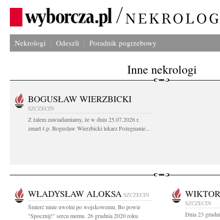
Nekrologi
Odeszli
Poradnik pogrzebowy
Inne nekrologi
BOGUSŁAW WIERZBICKI
SZCZECIN
Z żalem zawiadamiamy, że w dniu 25.07.2026 r.
zmarł ś.p. Bogusław Wierzbicki lekarz Pożegnanie...
WŁADYSŁAW ALOKSA
WIKTOR
SZCZECIN
SZCZECIN
Śmierć mnie uwolni po wojskowemu, Bo powie
Dnia 23 grudn
"Spocznij!" sercu memu. 26 grudnia 2020 roku