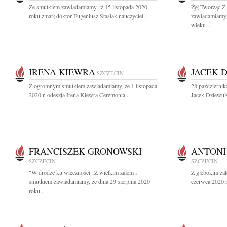
Ze smutkiem zawiadamiamy, iż 15 listopada 2020
Żył Tworząc Z
roku zmarł doktor Eugeniusz Stasiak nauczyciel...
zawiadamiamy, 
wieku...
IRENA KIEWRA
JACEK 
SZCZECIN
Z ogromnym smutkiem zawiadamiamy, że 1 listopada
28 października
2020 r. odeszła Irena Kiewra Ceremonia...
Jacek Dziewuls
FRANCISZEK GRONOWSKI
ANTONI
SZCZECIN
SZCZECIN
"W drodze ku wieczności" Z wielkim żalem i
Z głębokim ża
smutkiem zawiadamiamy, że dnia 29 sierpnia 2020
czerwca 2020 r
roku...