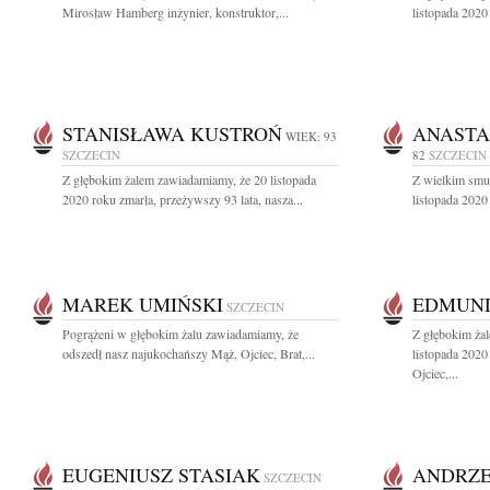
Mirosław Hamberg inżynier, konstruktor,...
listopada 2020
STANISŁAWA KUSTROŃ
ANASTA
WIEK: 93
SZCZECIN
82
SZCZECIN
Z głębokim żalem zawiadamiamy, że 20 listopada
Z wielkim smu
2020 roku zmarła, przeżywszy 93 lata, nasza...
listopada 2020
MAREK UMIŃSKI
EDMUND
SZCZECIN
Pogrążeni w głębokim żalu zawiadamiamy, że
Z głębokim ża
odszedł nasz najukochańszy Mąż, Ojciec, Brat,...
listopada 2020
Ojciec,...
EUGENIUSZ STASIAK
ANDRZE
SZCZECIN