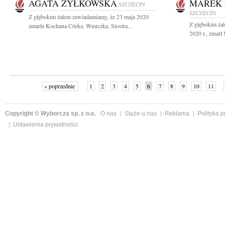
AGATA ŻYŁKOWSKA
MAREK 
SZCZECIN
SZCZECIN
Z głębokim żalem zawiadamiamy, że 23 maja 2020
Z głębokim ża
zmarła Kochana Córka, Wnuczka, Siostra...
2020 r., zmarł
« poprzednie
1
2
3
4
5
6
7
8
9
10
11
Copyright © Wyborcza sp. z o.o.
O nas
Staże u nas
Reklama
Polityka 
Ustawienia prywatności