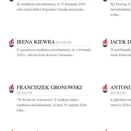
Ze smutkiem zawiadamiamy, iż 15 listopada 2020
Żył Tworząc Z
roku zmarł doktor Eugeniusz Stasiak nauczyciel...
zawiadamiamy, 
wieku...
IRENA KIEWRA
JACEK 
SZCZECIN
Z ogromnym smutkiem zawiadamiamy, że 1 listopada
28 października
2020 r. odeszła Irena Kiewra Ceremonia...
Jacek Dziewuls
FRANCISZEK GRONOWSKI
ANTONI
SZCZECIN
SZCZECIN
"W drodze ku wieczności" Z wielkim żalem i
Z głębokim ża
smutkiem zawiadamiamy, że dnia 29 sierpnia 2020
czerwca 2020 r
roku...