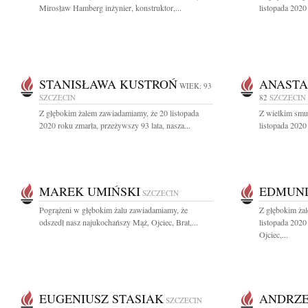
Mirosław Hamberg inżynier, konstruktor,...
listopada 2020
STANISŁAWA KUSTROŃ
ANASTA
WIEK: 93
SZCZECIN
82
SZCZECIN
Z głębokim żalem zawiadamiamy, że 20 listopada
Z wielkim smu
2020 roku zmarła, przeżywszy 93 lata, nasza...
listopada 2020
MAREK UMIŃSKI
EDMUND
SZCZECIN
Pogrążeni w głębokim żalu zawiadamiamy, że
Z głębokim ża
odszedł nasz najukochańszy Mąż, Ojciec, Brat,...
listopada 2020
Ojciec,...
EUGENIUSZ STASIAK
ANDRZE
SZCZECIN