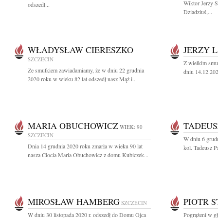
Wiktor Jerzy 
odszedł...
Dziadziuś,...
WŁADYSŁAW CIERESZKO
JERZY 
SZCZECIN
Z wielkim smu
Ze smutkiem zawiadamiamy, że w dniu 22 grudnia
dniu 14.12.202
2020 roku w wieku 82 lat odszedł nasz Mąż i...
MARIA OBUCHOWICZ
TADEUS
WIEK: 90
SZCZECIN
W dniu 6 grudn
Dnia 14 grudnia 2020 roku zmarła w wieku 90 lat
kol. Tadeusz Pa
nasza Ciocia Maria Obuchowicz z domu Kubiczek...
MIROSŁAW HAMBERG
PIOTR S
SZCZECIN
W dniu 30 listopada 2020 r. odszedł do Domu Ojca
Pogrążeni w g