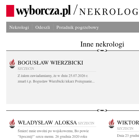
Nekrologi
Odeszli
Poradnik pogrzebowy
Inne nekrologi
BOGUSŁAW WIERZBICKI
SZCZECIN
Z żalem zawiadamiamy, że w dniu 25.07.2026 r.
zmarł ś.p. Bogusław Wierzbicki lekarz Pożegnanie...
WŁADYSŁAW ALOKSA
WIKTOR
SZCZECIN
SZCZECIN
Śmierć mnie uwolni po wojskowemu, Bo powie
Dnia 23 grudn
"Spocznij!" sercu memu. 26 grudnia 2020 roku