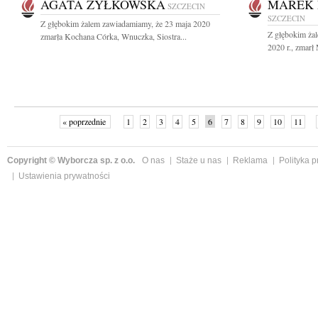
AGATA ŻYŁKOWSKA
MAREK 
SZCZECIN
SZCZECIN
Z głębokim żalem zawiadamiamy, że 23 maja 2020
Z głębokim ża
zmarła Kochana Córka, Wnuczka, Siostra...
2020 r., zmarł
« poprzednie
1
2
3
4
5
6
7
8
9
10
11
Copyright © Wyborcza sp. z o.o.
O nas
Staże u nas
Reklama
Polityka 
Ustawienia prywatności