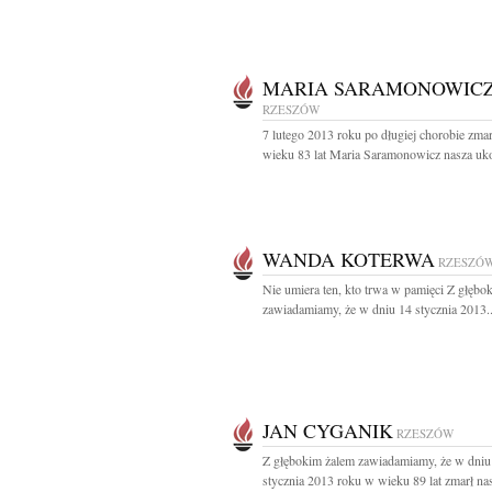
MARIA SARAMONOWIC
RZESZÓW
7 lutego 2013 roku po długiej chorobie zma
wieku 83 lat Maria Saramonowicz nasza uko
WANDA KOTERWA
RZESZÓ
Nie umiera ten, kto trwa w pamięci Z głębo
zawiadamiamy, że w dniu 14 stycznia 2013..
JAN CYGANIK
RZESZÓW
Z głębokim żalem zawiadamiamy, że w dniu
stycznia 2013 roku w wieku 89 lat zmarł nas