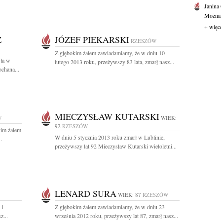
Janina
Można o
+ więc
Z
JÓZEF PIEKARSKI
RZESZÓW
Z głębokim żalem zawiadamiamy, że w dniu 10
rła w
lutego 2013 roku, przeżywszy 83 lata, zmarł nasz...
chana...
MIECZYSŁAW KUTARSKI
W
WIEK:
92
RZESZÓW
kim żalem
W dniu 5 stycznia 2013 roku zmarł w Lublinie,
.
przeżywszy lat 92 Mieczysław Kutarski wieloletni...
LENARD SURA
WIEK: 87
RZESZÓW
 1
Z głębokim żalem zawiadamiamy, że w dniu 23
z...
września 2012 roku, przeżywszy lat 87, zmarł nasz...