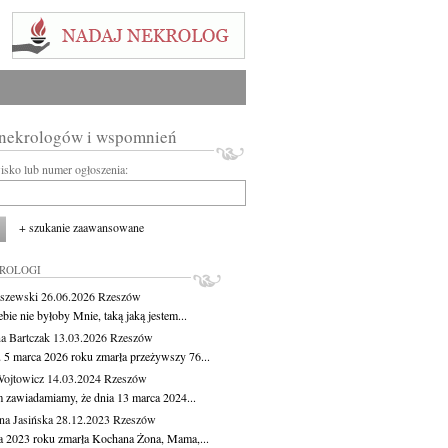
 nekrologów i wspomnień
wisko lub numer ogłoszenia:
+ szukanie zaawansowane
KROLOGI
aszewski
26.06.2026
Rzeszów
bie nie byłoby Mnie, taką jaką jestem...
a Bartczak
13.03.2026
Rzeszów
 5 marca 2026 roku zmarła przeżywszy 76...
Wojtowicz
14.03.2024
Rzeszów
m zawiadamiamy, że dnia 13 marca 2024...
na Jasińska
28.12.2023
Rzeszów
ca 2023 roku zmarła Kochana Żona, Mama,...