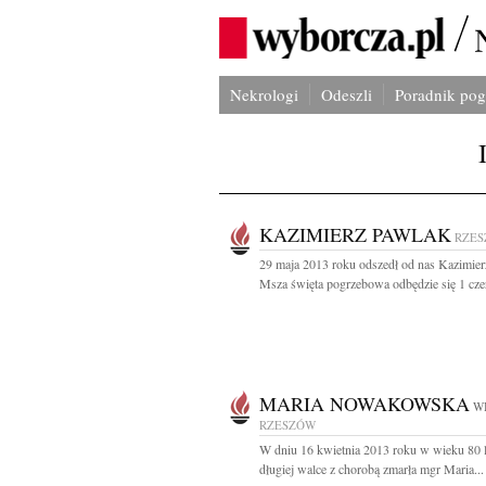
Nekrologi
Odeszli
Poradnik po
KAZIMIERZ PAWLAK
RZE
29 maja 2013 roku odszedł od nas Kazimie
Msza święta pogrzebowa odbędzie się 1 cze
MARIA NOWAKOWSKA
WI
RZESZÓW
W dniu 16 kwietnia 2013 roku w wieku 80 l
długiej walce z chorobą zmarła mgr Maria...