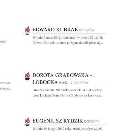
EDWARD KUBRAK
RZESZÓW
W dniu 5 maja 2012 roku zmarł w wieku 85 lat płk
 2012
Edward Kubrak ostatnie pożegnanie odbędzie się...
DOROTA GRABOWSKA -
ŁOBOCKA
eszowie
WIEK: 47
RZESZÓW
aszego...
Dnia 5 kwietnia 2012 roku w wieku 47 lat odeszła
moja kochana Żona Dorota Grabowska-Łobocka...
EUGENIUSZ RYDZIK
RZESZÓW
W dniu 19 lutego 2012 roku zmarł, przeżywszy 63