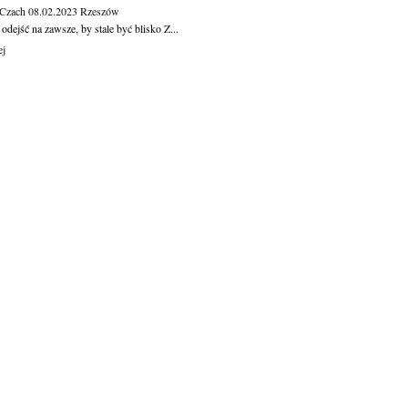
 Czach
08.02.2023
Rzeszów
dejść na zawsze, by stale być blisko Z...
ej