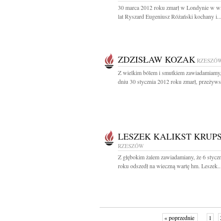
30 marca 2012 roku zmarł w Londynie w w
lat Ryszard Eugeniusz Różański kochany i..
ZDZISŁAW KOZAK
RZESZÓ
Z wielkim bólem i smutkiem zawiadamiamy,
dniu 30 stycznia 2012 roku zmarł, przeżyws
LESZEK KALIKST KRUP
RZESZÓW
Z głębokim żalem zawiadamiany, że 6 stycz
roku odszedł na wieczną wartę hm. Leszek..
« poprzednie
1