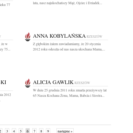
lata, nasz najukochańszy Mąż, Ojciec i Dziadek...
ieku 77
.
ANNA KOBYLAŃSKA
W
RZESZÓW
 że w
Z głębokim żalem zawiadamiamy, że 20 stycznia
zy 75...
2012 roku odeszła od nas nasza ukochana Mama,...
SKI
ALICJA GAWLIK
RZESZÓW
W dniu 25 grudnia 2011 roku zmarła przeżywszy lat
nia 2012
65 Nasza Kochana Żona, Mama, Babcia i Siostra...
.
2
3
4
5
6
7
8
9
następne »