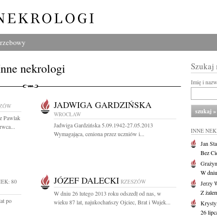
grzebowy
Inne nekrologi
Szukaj
Imię i naz
JADWIGA GARDZIŃSKA
SZÓW
WROCŁAW
rz Pawlak
Jadwiga Gardzińska 5.09.1942-27.05.2013
rwca...
INNE NE
Wymagająca, ceniona przez uczniów i...
Jan St
Bez Cie
Grażyn
W dniu
JÓZEF DALECKI
EK: 80
RZESZÓW
Jerzy 
Z żale
W dniu 26 lutego 2013 roku odszedł od nas, w
at po
wieku 87 lat, najukochańszy Ojciec, Brat i Wujek...
Krysty
26 lip