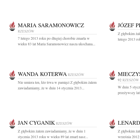
MARIA SARAMONOWICZ
JÓZEF P
RZESZÓW
Z głębokim ża
7 lutego 2013 roku po długiej chorobie zmarła w
lutego 2013 ro
wieku 83 lat Maria Saramonowicz nasza ukochana...
WANDA KOTERWA
MIECZY
RZESZÓW
92
RZESZÓW
Nie umiera ten, kto trwa w pamięci Z głębokim żalem
W dniu 5 stycz
zawiadamiamy, że w dniu 14 stycznia 2013...
przeżywszy lat
JAN CYGANIK
LENARD
RZESZÓW
Z głębokim żalem zawiadamiamy, że w dniu 1
Z głębokim ża
stycznia 2013 roku w wieku 89 lat zmarł nasz...
września 2012 