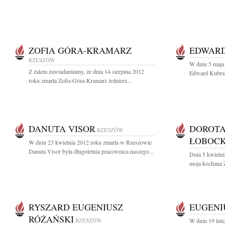
ZOFIA GÓRA-KRAMARZ
EDWAR
RZESZÓW
W dniu 5 maja 
Z żalem zawiadamiamy, że dnia 14 sierpnia 2012
Edward Kubrak 
roku zmarła Zofia Góra-Kramarz żołnierz...
DANUTA VISOR
DOROTA
RZESZÓW
ŁOBOC
W dniu 23 kwietnia 2012 roku zmarła w Rzeszowie
Danuta Visor była długoletnia pracownica naszego...
Dnia 5 kwietni
moja kochana 
RYSZARD EUGENIUSZ
EUGENI
RÓŻAŃSKI
RZESZÓW
W dniu 19 lut