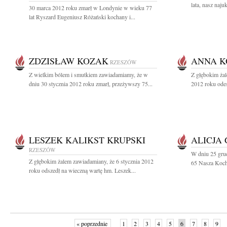
lata, nasz naj
30 marca 2012 roku zmarł w Londynie w wieku 77
lat Ryszard Eugeniusz Różański kochany i...
ZDZISŁAW KOZAK
ANNA 
RZESZÓW
Z wielkim bólem i smutkiem zawiadamiamy, że w
Z głębokim żal
dniu 30 stycznia 2012 roku zmarł, przeżywszy 75...
2012 roku odes
LESZEK KALIKST KRUPSKI
ALICJA
RZESZÓW
W dniu 25 grud
Z głębokim żalem zawiadamiany, że 6 stycznia 2012
65 Nasza Kocha
roku odszedł na wieczną wartę hm. Leszek...
« poprzednie
1
2
3
4
5
6
7
8
9