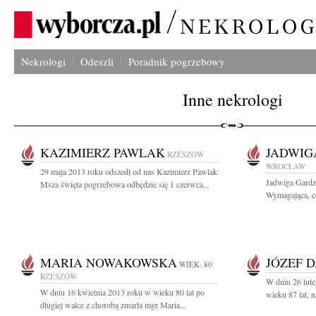
Nekrologi
Odeszli
Poradnik pogrzebowy
Inne nekrologi
KAZIMIERZ PAWLAK
JADWIG
RZESZÓW
WROCŁAW
29 maja 2013 roku odszedł od nas Kazimierz Pawlak
Jadwiga Gardz
Msza święta pogrzebowa odbędzie się 1 czerwca...
Wymagająca, ce
MARIA NOWAKOWSKA
JÓZEF 
WIEK: 80
RZESZÓW
W dniu 26 lute
W dniu 16 kwietnia 2013 roku w wieku 80 lat po
wieku 87 lat, n
długiej walce z chorobą zmarła mgr Maria...