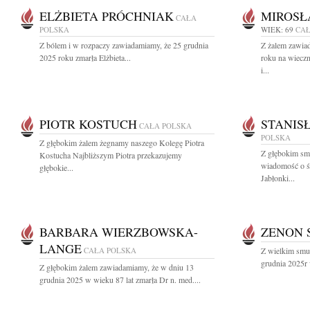
ELŻBIETA PRÓCHNIAK
MIROSŁ
CAŁA
POLSKA
WIEK: 69
CAŁ
Z bólem i w rozpaczy zawiadamiamy, że 25 grudnia
Z żalem zawia
2025 roku zmarła Elżbieta...
roku na wiecz
i...
PIOTR KOSTUCH
STANIS
CAŁA POLSKA
POLSKA
Z głębokim żalem żegnamy naszego Kolegę Piotra
Z głębokim smu
Kostucha Najbliższym Piotra przekazujemy
wiadomość o ś
głębokie...
Jabłonki...
BARBARA WIERZBOWSKA-
ZENON 
LANGE
CAŁA POLSKA
Z wielkim smu
grudnia 2025r 
Z głębokim żalem zawiadamiamy, że w dniu 13
grudnia 2025 w wieku 87 lat zmarła Dr n. med....