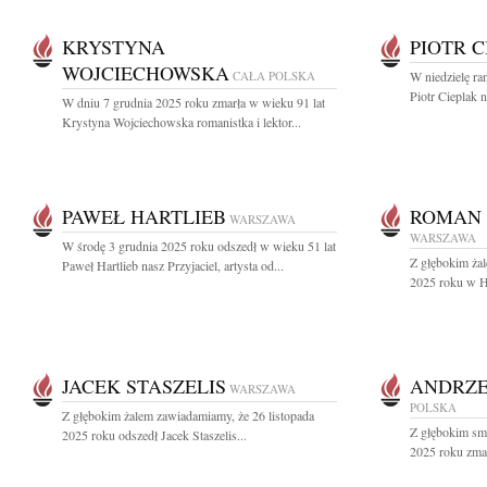
KRYSTYNA
PIOTR 
WOJCIECHOWSKA
CAŁA POLSKA
W niedzielę ra
Piotr Cieplak 
W dniu 7 grudnia 2025 roku zmarła w wieku 91 lat
Krystyna Wojciechowska romanistka i lektor...
PAWEŁ HARTLIEB
ROMAN
WARSZAWA
WARSZAWA
W środę 3 grudnia 2025 roku odszedł w wieku 51 lat
Z głębokim żal
Paweł Hartlieb nasz Przyjaciel, artysta od...
2025 roku w H
JACEK STASZELIS
ANDRZE
WARSZAWA
POLSKA
Z głębokim żalem zawiadamiamy, że 26 listopada
Z głębokim sm
2025 roku odszedł Jacek Staszelis...
2025 roku zmar