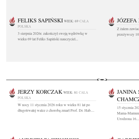
FELIKS SAPIŃSKI
JÓZEFA
WIEK: 69
CAŁA
POLSKA
Z żalem zawiad
3 sierpnia 2026r. zakończył swoją wędrówkę w
przeżywszy 104
wieku 69 lat Feliks Sapiński nauczyciel...
JERZY KORCZAK
JANINA
WIEK: 81
CAŁA
POLSKA
CHAMC
W nocy 11 stycznia 2026 roku w wieku 81 lat po
15 stycznia 20
długotrwałej walce z chorobą zmarł Prof. Dr. Hab....
Mama-Mamunia
Urodzona 16...