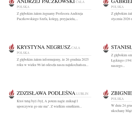
ANDRZEJ PACZKOWSKI
GABRIE
CAŁA
POLSKA
POLSKA
Z głębokim żalem żegnamy Profesora Andrzeja
Z głębokim ża
Paczkowskiego Szefa, kolegę, przyjaciela,...
stycznia 2026 
KRYSTYNA NEGRUSZ
STANIS
CAŁA
POLSKA
Z głębokim sm
Z głębokim żalem informujemy, że 26 grudnia 2025
Łęckiego (194
roku w wieku 96 lat odeszła nasza najukochańsza...
naszego...
ZDZISŁAWA PODLEŚNA
ZBIGNI
LUBLIN
POLSKA
Ktoś tutaj był i był, A potem nagle zniknął I
W dniu 24 grud
uporczywie go nie ma". Z wielkim smutkiem...
ukochany Mąż, 