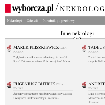
Nekrologi
Odeszli
Poradnik pogrzebowy
Inne nekrologi
MAREK PLISZKIEWICZ
TADEUS
CAŁA
POLSKA
POLSKA
Z głębokim smutkiem zawiadamiamy, że dnia 31
Z wielkim smu
lipca 2026 roku, w wieku 82 lat, zmarł Prof. Marek...
sierpnia 2026 r
EUGENIUSZ BUTRUK
ANDRZE
CAŁA
POLSKA
POLSKA
Żegnamy z poczuciem nieodżałowanej straty Mistrza
Dnia 4 sierpni
i Wizjonera Gastroenterologii Profesora...
Morozowski Ab
Akademii...