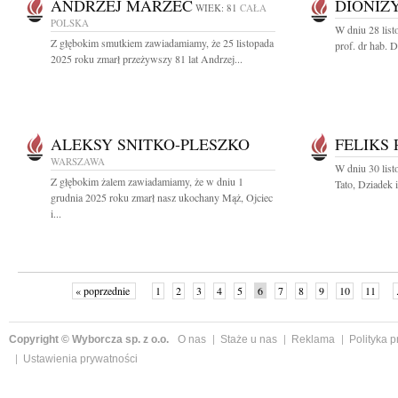
ANDRZEJ MARZEC
DIONIZ
WIEK: 81
CAŁA
POLSKA
W dniu 28 list
Z głębokim smutkiem zawiadamiamy, że 25 listopada
prof. dr hab. D
2025 roku zmarł przeżywszy 81 lat Andrzej...
ALEKSY SNITKO-PLESZKO
FELIKS
WARSZAWA
W dniu 30 list
Z głębokim żalem zawiadamiamy, że w dniu 1
Tato, Dziadek 
grudnia 2025 roku zmarł nasz ukochany Mąż, Ojciec
i...
« poprzednie
1
2
3
4
5
6
7
8
9
10
11
Copyright © Wyborcza sp. z o.o.
O nas
Staże u nas
Reklama
Polityka 
Ustawienia prywatności