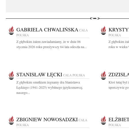
GABRIELA CHWALIŃSKA
KRYSTY
CAŁA
POLSKA
POLSKA
Z głębokim żalem zawiadamiamy, że w dniu 06
Z głębokim ża
stycznia 2026 roku przeżywszy 64 lata odeszła na...
roku w wieku 9
STANISŁAW ŁĘCKI
ZDZISŁ
CAŁA POLSKA
Z głębokim smutkiem żegnamy dra Stanisława
Ktoś tutaj był 
Łęckiego (1941-2025) wybitnego językoznawcę,
uporczywie go 
naszego...
ZBIGNIEW NOWOSADZKI
ELŻBIE
CAŁA
POLSKA
POLSKA