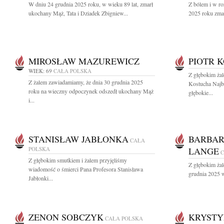
W dniu 24 grudnia 2025 roku, w wieku 89 lat, zmarł
Z bólem i w r
ukochany Mąż, Tata i Dziadek Zbigniew...
2025 roku zmarł
MIROSŁAW MAZUREWICZ
PIOTR 
WIEK: 69
CAŁA POLSKA
Z głębokim ża
Z żalem zawiadamiamy, że dnia 30 grudnia 2025
Kostucha Najb
roku na wieczny odpoczynek odszedł ukochany Mąż
głębokie...
i...
STANISŁAW JABŁONKA
BARBAR
CAŁA
POLSKA
LANGE
C
Z głębokim smutkiem i żalem przyjęliśmy
Z głębokim ża
wiadomość o śmierci Pana Profesora Stanisława
grudnia 2025 w
Jabłonki...
ZENON SOBCZYK
KRYST
CAŁA POLSKA