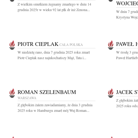
WOJCI
Z wielkim smutkiem żegnamy zmarłego w dniu 14
grudnia 2025r w wieku 92 lat płk dr inż Zenona...
W dniu 7 grudn
Krystyna Wojci
PIOTR CIEPLAK
PAWEŁ 
CAŁA POLSKA
W niedzielę rano, dnia 7 grudnia 2025 roku zmarł
W środę 3 grud
Piotr Cieplak nasz najukochańszy Mąż, Tata i...
Paweł Hartlieb 
ROMAN SZELENBAUM
JACEK S
WARSZAWA
Z głębokim żal
Z głębokim żalem zawiadamiamy, że dnia 3 grudnia
2025 roku odsze
2025 roku w Hamburgu zmarł mój Wuj Roman...