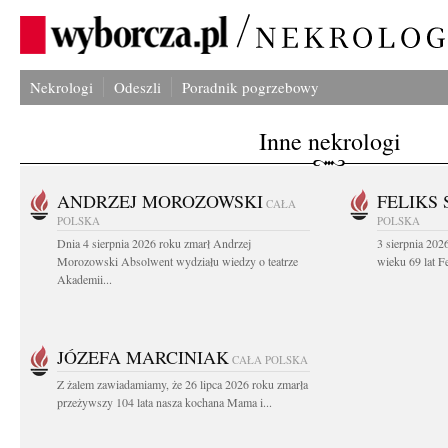
Nekrologi
Odeszli
Poradnik pogrzebowy
Inne nekrologi
ANDRZEJ MOROZOWSKI
FELIKS 
CAŁA
POLSKA
POLSKA
Dnia 4 sierpnia 2026 roku zmarł Andrzej
3 sierpnia 20
Morozowski Absolwent wydziału wiedzy o teatrze
wieku 69 lat Fe
Akademii...
JÓZEFA MARCINIAK
CAŁA POLSKA
Z żalem zawiadamiamy, że 26 lipca 2026 roku zmarła
przeżywszy 104 lata nasza kochana Mama i...