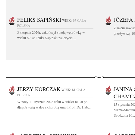
FELIKS SAPIŃSKI
JÓZEFA
WIEK: 69
CAŁA
POLSKA
Z żalem zawiad
3 sierpnia 2026r. zakończył swoją wędrówkę w
przeżywszy 104
wieku 69 lat Feliks Sapiński nauczyciel...
JERZY KORCZAK
JANINA
WIEK: 81
CAŁA
POLSKA
CHAMC
W nocy 11 stycznia 2026 roku w wieku 81 lat po
15 stycznia 20
długotrwałej walce z chorobą zmarł Prof. Dr. Hab....
Mama-Mamunia
Urodzona 16...