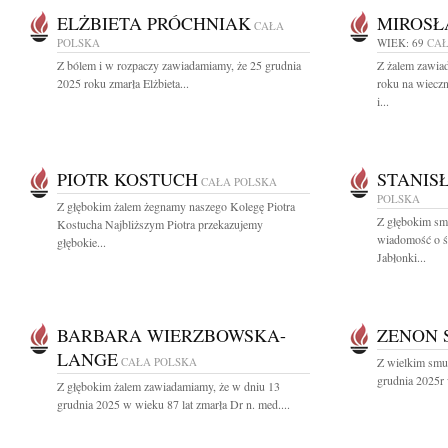
ELŻBIETA PRÓCHNIAK
MIROSŁ
CAŁA
POLSKA
WIEK: 69
CAŁ
Z bólem i w rozpaczy zawiadamiamy, że 25 grudnia
Z żalem zawia
2025 roku zmarła Elżbieta...
roku na wiecz
i...
PIOTR KOSTUCH
STANIS
CAŁA POLSKA
POLSKA
Z głębokim żalem żegnamy naszego Kolegę Piotra
Z głębokim smu
Kostucha Najbliższym Piotra przekazujemy
wiadomość o ś
głębokie...
Jabłonki...
BARBARA WIERZBOWSKA-
ZENON 
LANGE
CAŁA POLSKA
Z wielkim smu
grudnia 2025r 
Z głębokim żalem zawiadamiamy, że w dniu 13
grudnia 2025 w wieku 87 lat zmarła Dr n. med....