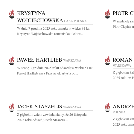
KRYSTYNA
PIOTR 
WOJCIECHOWSKA
CAŁA POLSKA
W niedzielę ra
Piotr Cieplak 
W dniu 7 grudnia 2025 roku zmarła w wieku 91 lat
Krystyna Wojciechowska romanistka i lektor...
PAWEŁ HARTLIEB
ROMAN
WARSZAWA
WARSZAWA
W środę 3 grudnia 2025 roku odszedł w wieku 51 lat
Z głębokim żal
Paweł Hartlieb nasz Przyjaciel, artysta od...
2025 roku w H
JACEK STASZELIS
ANDRZE
WARSZAWA
POLSKA
Z głębokim żalem zawiadamiamy, że 26 listopada
Z głębokim sm
2025 roku odszedł Jacek Staszelis...
2025 roku zmar