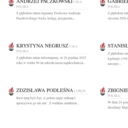
ANDRZEJ PACZKOWSKI
GABRIE
CAŁA
POLSKA
POLSKA
Z głębokim żalem żegnamy Profesora Andrzeja
Z głębokim ża
Paczkowskiego Szefa, kolegę, przyjaciela,...
stycznia 2026 
KRYSTYNA NEGRUSZ
STANIS
CAŁA
POLSKA
Z głębokim sm
Z głębokim żalem informujemy, że 26 grudnia 2025
Łęckiego (194
roku w wieku 96 lat odeszła nasza najukochańsza...
naszego...
ZDZISŁAWA PODLEŚNA
ZBIGNI
LUBLIN
POLSKA
Ktoś tutaj był i był, A potem nagle zniknął I
W dniu 24 grud
uporczywie go nie ma". Z wielkim smutkiem...
ukochany Mąż, 