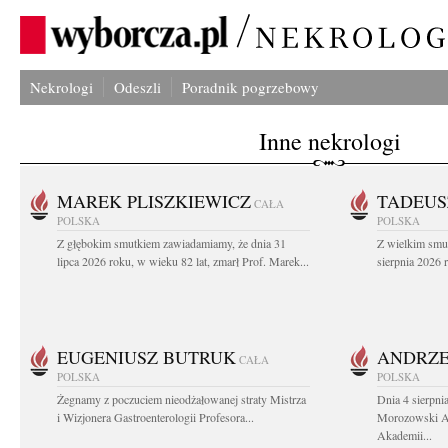
Nekrologi
Odeszli
Poradnik pogrzebowy
Inne nekrologi
MAREK PLISZKIEWICZ
TADEUS
CAŁA
POLSKA
POLSKA
Z głębokim smutkiem zawiadamiamy, że dnia 31
Z wielkim smu
lipca 2026 roku, w wieku 82 lat, zmarł Prof. Marek...
sierpnia 2026 r
EUGENIUSZ BUTRUK
ANDRZE
CAŁA
POLSKA
POLSKA
Żegnamy z poczuciem nieodżałowanej straty Mistrza
Dnia 4 sierpni
i Wizjonera Gastroenterologii Profesora...
Morozowski Ab
Akademii...