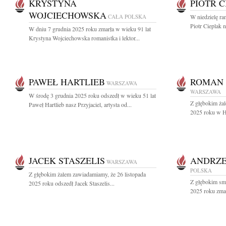
KRYSTYNA
PIOTR 
WOJCIECHOWSKA
CAŁA POLSKA
W niedzielę ra
Piotr Cieplak 
W dniu 7 grudnia 2025 roku zmarła w wieku 91 lat
Krystyna Wojciechowska romanistka i lektor...
PAWEŁ HARTLIEB
ROMAN
WARSZAWA
WARSZAWA
W środę 3 grudnia 2025 roku odszedł w wieku 51 lat
Z głębokim żal
Paweł Hartlieb nasz Przyjaciel, artysta od...
2025 roku w H
JACEK STASZELIS
ANDRZE
WARSZAWA
POLSKA
Z głębokim żalem zawiadamiamy, że 26 listopada
Z głębokim sm
2025 roku odszedł Jacek Staszelis...
2025 roku zmar