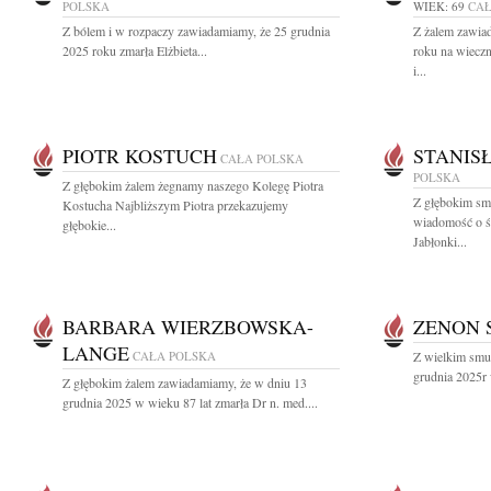
POLSKA
WIEK: 69
CAŁ
Z bólem i w rozpaczy zawiadamiamy, że 25 grudnia
Z żalem zawia
2025 roku zmarła Elżbieta...
roku na wiecz
i...
PIOTR KOSTUCH
STANIS
CAŁA POLSKA
POLSKA
Z głębokim żalem żegnamy naszego Kolegę Piotra
Z głębokim smu
Kostucha Najbliższym Piotra przekazujemy
wiadomość o ś
głębokie...
Jabłonki...
BARBARA WIERZBOWSKA-
ZENON 
LANGE
CAŁA POLSKA
Z wielkim smu
grudnia 2025r 
Z głębokim żalem zawiadamiamy, że w dniu 13
grudnia 2025 w wieku 87 lat zmarła Dr n. med....