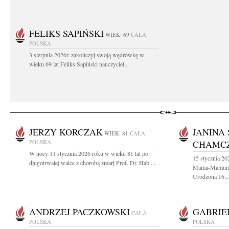
FELIKS SAPIŃSKI
WIEK: 69
CAŁA
POLSKA
3 sierpnia 2026r. zakończył swoją wędrówkę w
wieku 69 lat Feliks Sapiński nauczyciel...
JERZY KORCZAK
JANINA
WIEK: 81
CAŁA
POLSKA
CHAMC
W nocy 11 stycznia 2026 roku w wieku 81 lat po
15 stycznia 20
długotrwałej walce z chorobą zmarł Prof. Dr. Hab....
Mama-Mamunia
Urodzona 16...
ANDRZEJ PACZKOWSKI
GABRIE
CAŁA
POLSKA
POLSKA