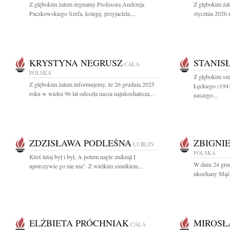
Z głębokim żalem żegnamy Profesora Andrzeja
Z głębokim ża
Paczkowskiego Szefa, kolegę, przyjaciela,...
stycznia 2026 
KRYSTYNA NEGRUSZ
STANIS
CAŁA
POLSKA
Z głębokim sm
Z głębokim żalem informujemy, że 26 grudnia 2025
Łęckiego (194
roku w wieku 96 lat odeszła nasza najukochańsza...
naszego...
ZDZISŁAWA PODLEŚNA
ZBIGNI
LUBLIN
POLSKA
Ktoś tutaj był i był, A potem nagle zniknął I
W dniu 24 grud
uporczywie go nie ma". Z wielkim smutkiem...
ukochany Mąż, 
ELŻBIETA PRÓCHNIAK
MIROSŁ
CAŁA