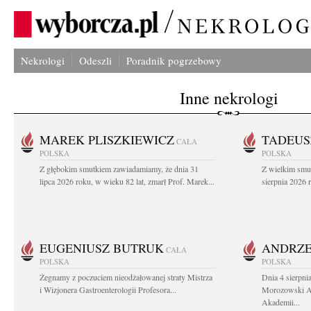
Nekrologi
Odeszli
Poradnik pogrzebowy
Inne nekrologi
MAREK PLISZKIEWICZ
TADEUS
CAŁA
POLSKA
POLSKA
Z głębokim smutkiem zawiadamiamy, że dnia 31
Z wielkim smu
lipca 2026 roku, w wieku 82 lat, zmarł Prof. Marek...
sierpnia 2026 r
EUGENIUSZ BUTRUK
ANDRZE
CAŁA
POLSKA
POLSKA
Żegnamy z poczuciem nieodżałowanej straty Mistrza
Dnia 4 sierpni
i Wizjonera Gastroenterologii Profesora...
Morozowski Ab
Akademii...