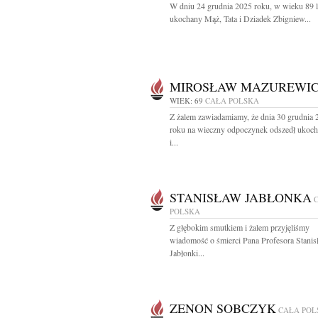
W dniu 24 grudnia 2025 roku, w wieku 89 l
ukochany Mąż, Tata i Dziadek Zbigniew...
MIROSŁAW MAZUREWI
WIEK: 69
CAŁA POLSKA
Z żalem zawiadamiamy, że dnia 30 grudnia 
roku na wieczny odpoczynek odszedł ukoc
i...
STANISŁAW JABŁONKA
POLSKA
Z głębokim smutkiem i żalem przyjęliśmy
wiadomość o śmierci Pana Profesora Stanis
Jabłonki...
ZENON SOBCZYK
CAŁA POL