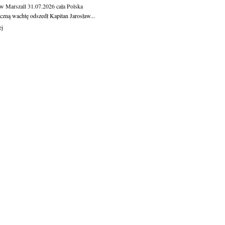
aw Marszall
31.07.2026
cała Polska
czną wachtę odszedł Kapitan Jarosław...
ej