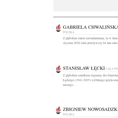
GABRIELA CHWALIŃSK
POLSKA
Z głębokim żalem zawiadamiamy, że w dniu
stycznia 2026 roku przeżywszy 64 lata odesz
STANISŁAW ŁĘCKI
CAŁA P
Z głębokim smutkiem żegnamy dra Stanisł
Łęckiego (1941-2025) wybitnego językozn
naszego...
ZBIGNIEW NOWOSADZK
POLSKA