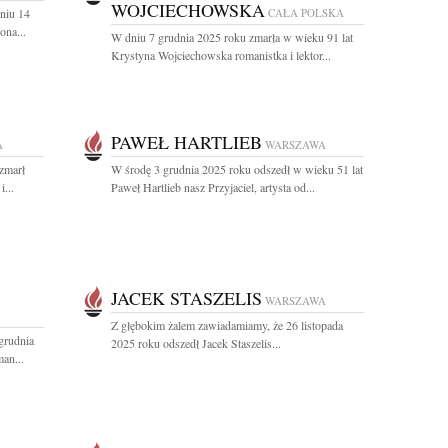
WOJCIECHOWSKA
niu 14
CAŁA POLSKA
ona...
W dniu 7 grudnia 2025 roku zmarła w wieku 91 lat
Krystyna Wojciechowska romanistka i lektor...
PAWEŁ HARTLIEB
A
WARSZAWA
 zmarł
W środę 3 grudnia 2025 roku odszedł w wieku 51 lat
...
Paweł Hartlieb nasz Przyjaciel, artysta od...
JACEK STASZELIS
WARSZAWA
Z głębokim żalem zawiadamiamy, że 26 listopada
grudnia
2025 roku odszedł Jacek Staszelis...
an...