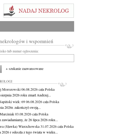
 nekrologów i wspomnień
wisko lub numer ogłoszenia:
+ szukanie zaawansowane
KROLOGI
j Morozowski
06.08.2026
cała Polska
sierpnia 2026 roku zmarł Andrzej...
 Sapiński
wiek: 69
06.08.2026
cała Polska
nia 2026r. zakończył swoją...
 Marciniak
03.08.2026
cała Polska
m zawiadamiamy, że 26 lipca 2026 roku...
wa (Sławka) Wierzchowska
31.07.2026
cała Polska
a 2026 r odeszła z tego świata w wieku...