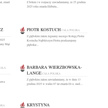
at, zmarł
Z bólem i w rozpaczy zawiadamiamy, że 25 grudnia
2025 roku zmarła Elżbieta...
CZ
PIOTR KOSTUCH
CAŁA POLSKA
Z głębokim żalem żegnamy naszego Kolegę Piotra
2025
Kostucha Najbliższym Piotra przekazujemy
hany Mąż
głębokie...
BARBARA WIERZBOWSKA-
CAŁA
LANGE
CAŁA POLSKA
Z głębokim żalem zawiadamiamy, że w dniu 13
ława
grudnia 2025 w wieku 87 lat zmarła Dr n. med....
KRYSTYNA
SKA