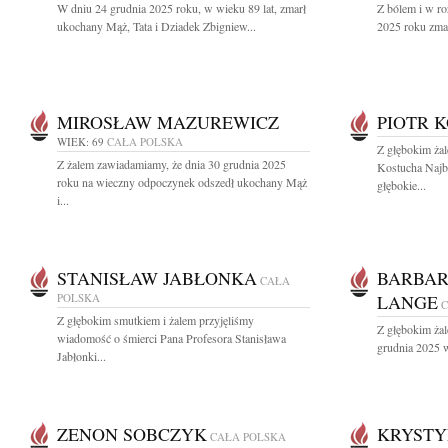
W dniu 24 grudnia 2025 roku, w wieku 89 lat, zmarł
Z bólem i w r
ukochany Mąż, Tata i Dziadek Zbigniew...
2025 roku zmarł
MIROSŁAW MAZUREWICZ
PIOTR 
WIEK: 69
CAŁA POLSKA
Z głębokim ża
Z żalem zawiadamiamy, że dnia 30 grudnia 2025
Kostucha Najb
roku na wieczny odpoczynek odszedł ukochany Mąż
głębokie...
i...
STANISŁAW JABŁONKA
BARBAR
CAŁA
POLSKA
LANGE
C
Z głębokim smutkiem i żalem przyjęliśmy
Z głębokim ża
wiadomość o śmierci Pana Profesora Stanisława
grudnia 2025 w
Jabłonki...
ZENON SOBCZYK
KRYST
CAŁA POLSKA