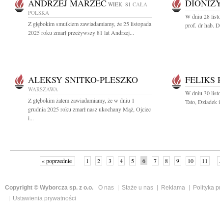
ANDRZEJ MARZEC
DIONIZ
WIEK: 81
CAŁA
POLSKA
W dniu 28 list
Z głębokim smutkiem zawiadamiamy, że 25 listopada
prof. dr hab. D
2025 roku zmarł przeżywszy 81 lat Andrzej...
ALEKSY SNITKO-PLESZKO
FELIKS
WARSZAWA
W dniu 30 list
Z głębokim żalem zawiadamiamy, że w dniu 1
Tato, Dziadek 
grudnia 2025 roku zmarł nasz ukochany Mąż, Ojciec
i...
« poprzednie
1
2
3
4
5
6
7
8
9
10
11
Copyright © Wyborcza sp. z o.o.
O nas
Staże u nas
Reklama
Polityka 
Ustawienia prywatności