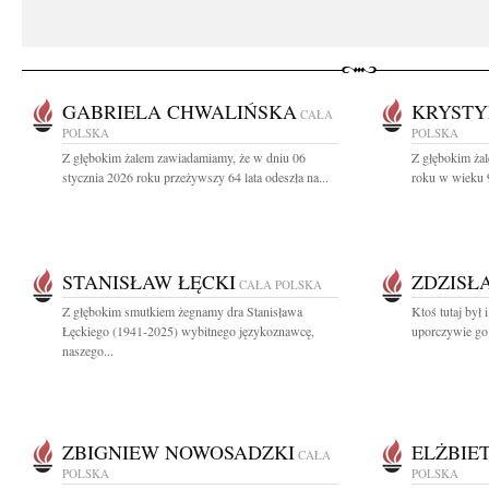
GABRIELA CHWALIŃSKA
KRYSTY
CAŁA
POLSKA
POLSKA
Z głębokim żalem zawiadamiamy, że w dniu 06
Z głębokim ża
stycznia 2026 roku przeżywszy 64 lata odeszła na...
roku w wieku 9
STANISŁAW ŁĘCKI
ZDZISŁ
CAŁA POLSKA
Z głębokim smutkiem żegnamy dra Stanisława
Ktoś tutaj był 
Łęckiego (1941-2025) wybitnego językoznawcę,
uporczywie go 
naszego...
ZBIGNIEW NOWOSADZKI
ELŻBIE
CAŁA
POLSKA
POLSKA