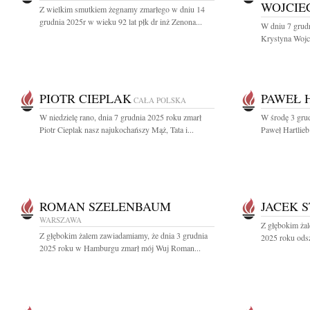
WOJCI
Z wielkim smutkiem żegnamy zmarłego w dniu 14
grudnia 2025r w wieku 92 lat płk dr inż Zenona...
W dniu 7 grudn
Krystyna Wojci
PIOTR CIEPLAK
PAWEŁ 
CAŁA POLSKA
W niedzielę rano, dnia 7 grudnia 2025 roku zmarł
W środę 3 grud
Piotr Cieplak nasz najukochańszy Mąż, Tata i...
Paweł Hartlieb 
ROMAN SZELENBAUM
JACEK S
WARSZAWA
Z głębokim żal
Z głębokim żalem zawiadamiamy, że dnia 3 grudnia
2025 roku odsze
2025 roku w Hamburgu zmarł mój Wuj Roman...