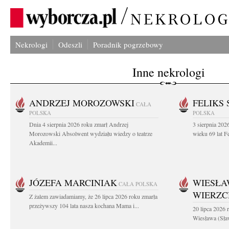
Nekrologi
Odeszli
Poradnik pogrzebowy
Inne nekrologi
ANDRZEJ MOROZOWSKI
FELIKS 
CAŁA
POLSKA
POLSKA
Dnia 4 sierpnia 2026 roku zmarł Andrzej
3 sierpnia 20
Morozowski Absolwent wydziału wiedzy o teatrze
wieku 69 lat Fe
Akademii...
JÓZEFA MARCINIAK
WIESŁA
CAŁA POLSKA
WIERZ
Z żalem zawiadamiamy, że 26 lipca 2026 roku zmarła
przeżywszy 104 lata nasza kochana Mama i...
20 lipca 2026 r
Wiesława (Sła