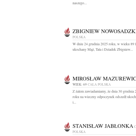
naszego...
ZBIGNIEW NOWOSADZK
POLSKA
W dniu 24 grudnia 2025 roku, w wieku 89 l
ukochany Mąż, Tata i Dziadek Zbigniew...
MIROSŁAW MAZUREWI
WIEK: 69
CAŁA POLSKA
Z żalem zawiadamiamy, że dnia 30 grudnia 
roku na wieczny odpoczynek odszedł ukoc
i...
STANISŁAW JABŁONKA
POLSKA