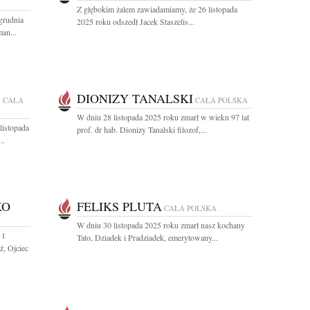
Z głębokim żalem zawiadamiamy, że 26 listopada
grudnia
2025 roku odszedł Jacek Staszelis...
an...
DIONIZY TANALSKI
1
CAŁA
CAŁA POLSKA
W dniu 28 listopada 2025 roku zmarł w wieku 97 lat
listopada
prof. dr hab. Dionizy Tanalski filozof,...
..
KO
FELIKS PLUTA
CAŁA POLSKA
W dniu 30 listopada 2025 roku zmarł nasz kochany
 1
Tato, Dziadek i Pradziadek, emerytowany...
ż, Ojciec