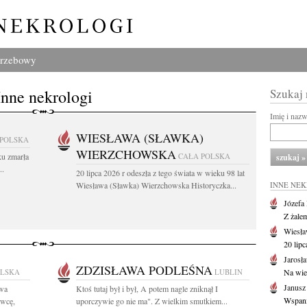
grzebowy
Inne nekrologi
Szukaj
Imię i naz
WIESŁAWA (SŁAWKA)
 POLSKA
WIERZCHOWSKA
ku zmarła
CAŁA POLSKA
..
20 lipca 2026 r odeszła z tego świata w wieku 98 lat
Wiesława (Sławka) Wierzchowska Historyczka...
INNE NE
Józefa
Z żale
Wiesła
20 lipc
Jarosł
ZDZISŁAWA PODLEŚNA
OLSKA
LUBLIN
Na wie
Janusz
awa
Ktoś tutaj był i był, A potem nagle zniknął I
Wspania
awcę,
uporczywie go nie ma". Z wielkim smutkiem...