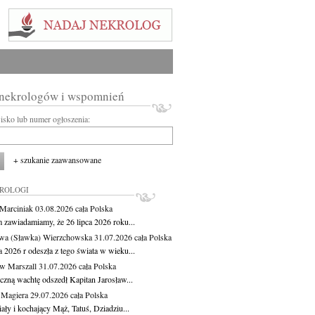
 nekrologów i wspomnień
wisko lub numer ogłoszenia:
+ szukanie zaawansowane
KROLOGI
 Marciniak
03.08.2026
cała Polska
m zawiadamiamy, że 26 lipca 2026 roku...
wa (Sławka) Wierzchowska
31.07.2026
cała Polska
a 2026 r odeszła z tego świata w wieku...
aw Marszall
31.07.2026
cała Polska
czną wachtę odszedł Kapitan Jarosław...
 Magiera
29.07.2026
cała Polska
ły i kochający Mąż, Tatuś, Dziadziu...