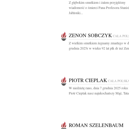
Z głębokim smutkiem i żalem przyjęliśmy
wiadomość o śmierci Pana Profesora Stanis
Jabłonki...
ZENON SOBCZYK
CAŁA POL
Z wielkim smutkiem żegnamy zmarłego w d
grudnia 2025r w wieku 92 lat płk dr inż Zen
PIOTR CIEPLAK
CAŁA POLSK
W niedzielę rano, dnia 7 grudnia 2025 roku
Piotr Cieplak nasz najukochańszy Mąż, Tata i
ROMAN SZELENBAUM