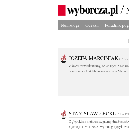
Nekrologi
Odeszli
Poradnik po
JÓZEFA MARCINIAK
CAŁA
Z żalem zawiadamiamy, że 26 lipca 2026 ro
przeżywszy 104 lata nasza kochana Mama i.
STANISŁAW ŁĘCKI
CAŁA P
Z głębokim smutkiem żegnamy dra Stanisł
Łęckiego (1941-2025) wybitnego językozn