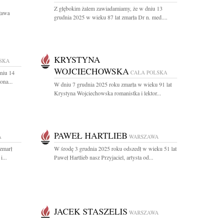
Z głębokim żalem zawiadamiamy, że w dniu 13
ława
grudnia 2025 w wieku 87 lat zmarła Dr n. med....
KRYSTYNA
SKA
WOJCIECHOWSKA
niu 14
CAŁA POLSKA
ona...
W dniu 7 grudnia 2025 roku zmarła w wieku 91 lat
Krystyna Wojciechowska romanistka i lektor...
PAWEŁ HARTLIEB
A
WARSZAWA
 zmarł
W środę 3 grudnia 2025 roku odszedł w wieku 51 lat
...
Paweł Hartlieb nasz Przyjaciel, artysta od...
JACEK STASZELIS
WARSZAWA