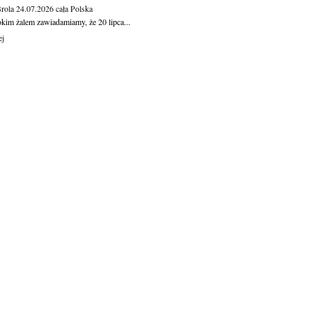
Brola
24.07.2026
cała Polska
okim żalem zawiadamiamy, że 20 lipca...
ej