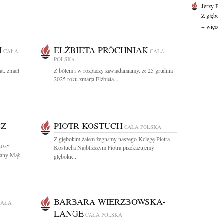
Jerzy 
Z głęb
+ więc
I
ELŻBIETA PRÓCHNIAK
CAŁA
CAŁA
POLSKA
at, zmarł
Z bólem i w rozpaczy zawiadamiamy, że 25 grudnia
2025 roku zmarła Elżbieta...
CZ
PIOTR KOSTUCH
CAŁA POLSKA
Z głębokim żalem żegnamy naszego Kolegę Piotra
2025
Kostucha Najbliższym Piotra przekazujemy
hany Mąż
głębokie...
BARBARA WIERZBOWSKA-
CAŁA
LANGE
CAŁA POLSKA