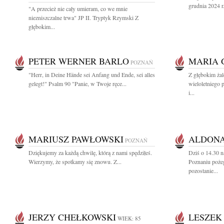
grudnia 2024 r.
"A przecież nie cały umieram, co we mnie
niezniszczalne trwa" JP II. Tryptyk Rzymski Z
głębokim...
PETER WERNER BARLO
MARIA 
POZNAŃ
"Herr, in Deine Hände sei Anfang und Ende, sei alles
Z głębokim ża
gelegt!" Psalm 90 "Panie, w Twoje ręce...
wieloletniego 
i...
MARIUSZ PAWŁOWSKI
ALDONA
POZNAŃ
Dziękujemy za każdą chwilę, którą z nami spędziłeś.
Dziś o 14.30 
Wierzymy, że spotkamy się znowu. Z...
Poznaniu poż
pozostanie...
JERZY CHEŁKOWSKI
LESZEK
WIEK: 85