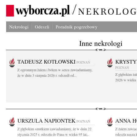
Nekrologi
Odeszli
Poradnik pogrzebowy
Inne nekrologi
TADEUSZ KOTŁOWSKI
KRYST
POZNAŃ
POZNAŃ
Z ogromnym żalem i bólem w sercu zawiadamiamy,
Z głębokim żal
że w dniu 3 sierpnia 2026 r. odszedł od...
2026 w wieku 9
URSZULA NAPIONTEK
ANNA H
POZNAŃ
Z głębokim smutkiem zawiadamiamy, że w dniu 22
Z żalem zawiad
stycznia 2025 r. odeszła do Pana w wieku 95 lat...
odeszła nasza 