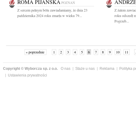
ROMA PIJAŃSKA
ANDRZE
POZNAŃ
Z sercem pełnym bólu zawiadamiamy, że dnia 23
Z żalem zawiad
października 2024 roku zmarła w wieku 79...
roku odszedł 
Pogrzeb...
« poprzednie
1
2
3
4
5
6
7
8
9
10
11
Copyright © Wyborcza sp. z o.o.
O nas
Staże u nas
Reklama
Polityka 
Ustawienia prywatności