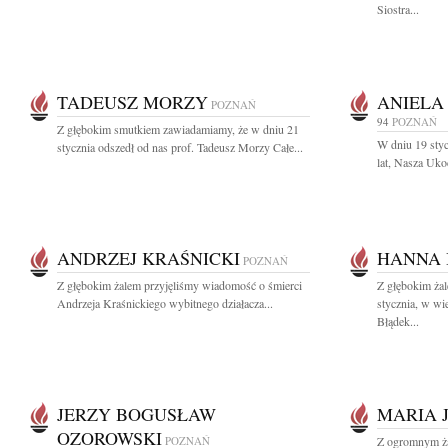
Siostra...
TADEUSZ MORZY
ANIELA
POZNAŃ
94
POZNAŃ
Z głębokim smutkiem zawiadamiamy, że w dniu 21
W dniu 19 styc
stycznia odszedł od nas prof. Tadeusz Morzy Całe...
lat, Nasza Uko
ANDRZEJ KRAŚNICKI
HANNA 
POZNAŃ
Z głębokim żalem przyjęliśmy wiadomość o śmierci
Z głębokim ża
Andrzeja Kraśnickiego wybitnego działacza...
stycznia, w wi
Błądek...
JERZY BOGUSŁAW
MARIA 
OZOROWSKI
POZNAŃ
Z ogromnym ża