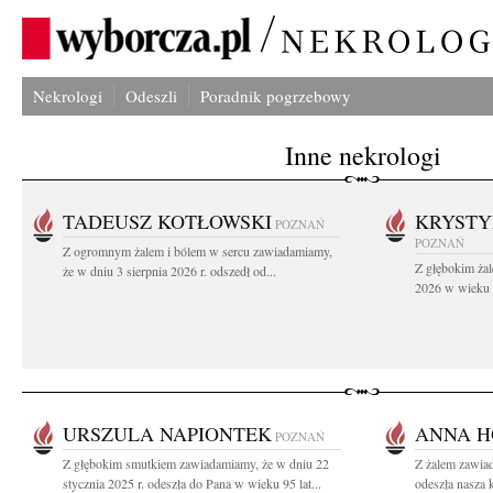
Nekrologi
Odeszli
Poradnik pogrzebowy
Inne nekrologi
TADEUSZ KOTŁOWSKI
KRYST
POZNAŃ
POZNAŃ
Z ogromnym żalem i bólem w sercu zawiadamiamy,
Z głębokim żal
że w dniu 3 sierpnia 2026 r. odszedł od...
2026 w wieku 9
URSZULA NAPIONTEK
ANNA H
POZNAŃ
Z głębokim smutkiem zawiadamiamy, że w dniu 22
Z żalem zawiad
stycznia 2025 r. odeszła do Pana w wieku 95 lat...
odeszła nasza 