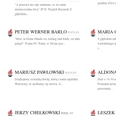
grudnia 2024 r.
"A przecież nie cały umieram, co we mnie
niezniszczalne trwa" JP II. Tryptyk Rzymski Z
głębokim...
PETER WERNER BARLO
MARIA 
POZNAŃ
"Herr, in Deine Hände sei Anfang und Ende, sei alles
Z głębokim ża
gelegt!" Psalm 90 "Panie, w Twoje ręce...
wieloletniego 
i...
MARIUSZ PAWŁOWSKI
ALDONA
POZNAŃ
Dziękujemy za każdą chwilę, którą z nami spędziłeś.
Dziś o 14.30 
Wierzymy, że spotkamy się znowu. Z...
Poznaniu poż
pozostanie...
JERZY CHEŁKOWSKI
LESZEK
WIEK: 85