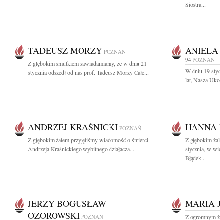
Siostra...
TADEUSZ MORZY
ANIELA
POZNAŃ
94
POZNAŃ
Z głębokim smutkiem zawiadamiamy, że w dniu 21
W dniu 19 styc
stycznia odszedł od nas prof. Tadeusz Morzy Całe...
lat, Nasza Uko
ANDRZEJ KRAŚNICKI
HANNA 
POZNAŃ
Z głębokim żalem przyjęliśmy wiadomość o śmierci
Z głębokim ża
Andrzeja Kraśnickiego wybitnego działacza...
stycznia, w wi
Błądek...
JERZY BOGUSŁAW
MARIA 
OZOROWSKI
POZNAŃ
Z ogromnym ża