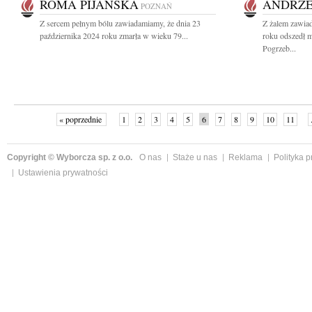
ROMA PIJAŃSKA
ANDRZE
POZNAŃ
Z sercem pełnym bólu zawiadamiamy, że dnia 23
Z żalem zawiad
października 2024 roku zmarła w wieku 79...
roku odszedł 
Pogrzeb...
« poprzednie
1
2
3
4
5
6
7
8
9
10
11
Copyright © Wyborcza sp. z o.o.
O nas
Staże u nas
Reklama
Polityka 
Ustawienia prywatności