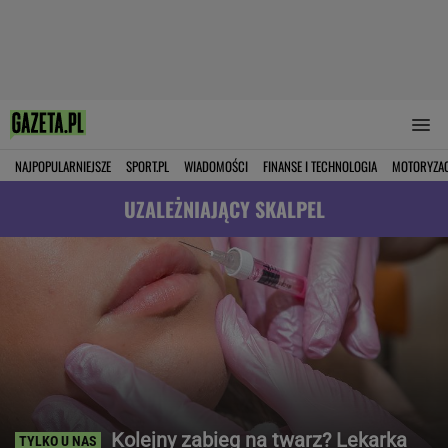
NAJPOPULARNIEJSZE
SPORT.PL
WIADOMOŚCI
FINANSE I TECHNOLOGIA
MOTORYZA
UZALEŻNIAJĄCY SKALPEL
Kolejny zabieg na twarz? Lekarka