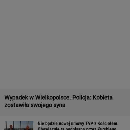
Nie będzie nowej umowy TVP z Kościołem.
Obowiązuje ta podpisana przez Kurskiego
MARCIN KOZŁOWSKI
Dodatkowe dni wolne? Rząd rozważa zmiany
ws. dwóch świąt państwowych