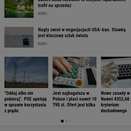
SPRAWDŹ NOTOWANIA
Notowania dostarcza VIA24ONLINE
MOTORYZACJA
Zaczęło się! Rusza rozbiórka odcinka A1.