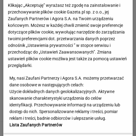
Klikając „Akceptuję” wyrażasz też zgodę na zainstalowanie i
przechowywanie plików cookie Gazeta.pl sp. z o.o., jej
Zaufanych Partnerów i Agora S.A. na Twoim urządzeniu
końcowym. Możesz w każdej chwili zmienić swoje preferencje
dotyczące plików cookie, wywołując narzędzie do zarządzania
twoimi preferencjami dot. przetwarzania danych poprzez
odnośnik „Ustawienia prywatności ” w stopce serwisu i
przechodząc do „Ustawień Zaawansowanych”. Zmiana
ustawień plików cookie możliwa jest także za pomocą ustawień
przeglądarki.
My, nasi Zaufani Partnerzy i Agora S.A. możemy przetwarzać
dane osobowe w następujących celach:
Użycie dokładnych danych geolokalizacyjnych. Aktywne
Zaczęło się! Rusza rozbiórka odcinka A1.
skanowanie charakterystyki urządzenia do celów
Koniec z "falami Dunaju"?
identyfikacji. Przechowywanie informacji na urządzeniu lub
dostęp do nich. Spersonalizowane reklamy i treści, pomiar
reklam i treści, badnie odbiorców i ulepszanie usług.
Lista Zaufanych Partnerów
Jerzy Zięba w Kancelarii Prezydenta. Bogucki:
Pomyłki się zdarzają