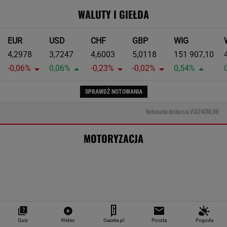
Koniec z "falami Dunaju"?
W 18 dni wymienili most na autostradzie. Jak
to w ogóle możliwe?
To będzie jedna z najdroższych
obwodnic w Polsce. Ponad pół miliarda
złotych, by odciążyć miasto
Quiz
Wideo
Gazeta.pl
Poczta
Pogoda