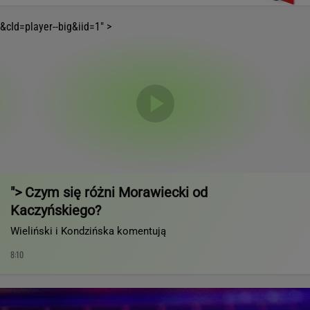
&cId=player--big&iid=1" >
"> Czym się różni Morawiecki od
Kaczyńskiego?
Wieliński i Kondzińska komentują
8:10