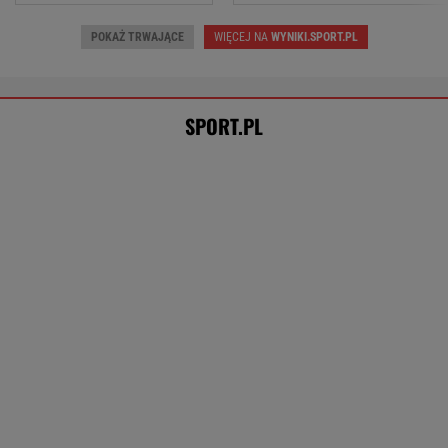
POKAŻ TRWAJĄCE
WIĘCEJ NA
WYNIKI.SPORT.PL
SPORT.PL
Chwalińska zagra ponownie w Toronto?