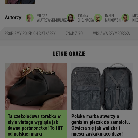
MIŁOSZ
JOANNA
DANIEL
MIC
Autorzy:
WIATROWSKI-BUJACZ
CHOJNACKA
MAIKOWSKI
KIE
PROBLEMY POLSKICH SIATKARZY
ZNAK Z '30'
WISŁAWA SZYMBORSKA
LETNIE OKAZJE
Polska marka stworzyła
Ta czekoladowa torebka w
genialny plecak do samolotu.
stylu vintage wygląda jak
Otwiera się jak walizka i
dawna portmonetka! To HIT
mieści zaskakująco dużo!
od polskiej marki