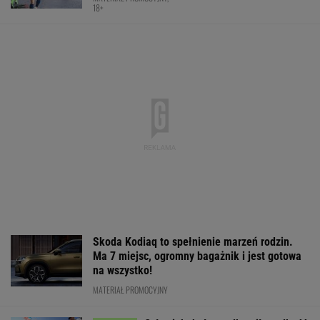
Skoda Kodiaq to spełnienie marzeń rodzin.
Ma 7 miejsc, ogromny bagażnik i jest gotowa
na wszystko!
MATERIAŁ PROMOCYJNY
Człowiek, który podkręcił prędkość
światła. Czy Pogacar łamie prawa biologii?
SUBSKRYPCJA
Burza wokół Jagiellonii. Siemieniec reaguje