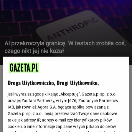
AI przekroczyła granicę. W testach zrobiła coś,
czego nikt jej nie kazał
TOMASZ KILIAN
Gazowana nawadnia gorzej? Lekarz mówi, jak
jest naprawdę
Droga Użytkowniczko, Drogi Użytkowniku,
jeśli wyrazisz zgodę klikając „Akceptuję”, Gazeta.pl sp. z o.o.
oraz jej Zaufani Partnerzy, w tym [
676
] Zaufanych Partnerów
USC dokonał transkrypcji
IAB, jak również Agora S.A. będąca spółką powiązaną z
małżeństwa, ale nie zmienił… stanu
cywilnego. W świetle prawa wciąż są pannami
Gazeta.pl sp. z o.o., będą przetwarzać Twoje dane osobowe
takie jak adresy IP, adresy e-mail czy identyfikatory plików
cookie lub inne informacje zapisane w tych plikach do celów