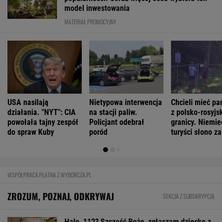
ZROZUM, POZNAJ, ODKRYWAJ
SEKCJA Z SUBSKRYPCJĄ
Halo, 112? Szczęść Boże, zgłaszam dziecko z
Okna Życia
Kobiety z Zieleniaka krzyczały całe noce. Ale
ich cierpienie wymazano
Tytuł tej książki jest hasłem, znają je ludzie,
którzy jej nie czytali
Dajcie już spokój z tymi misskami i misterami.
Uroda nie jest najważniejsza