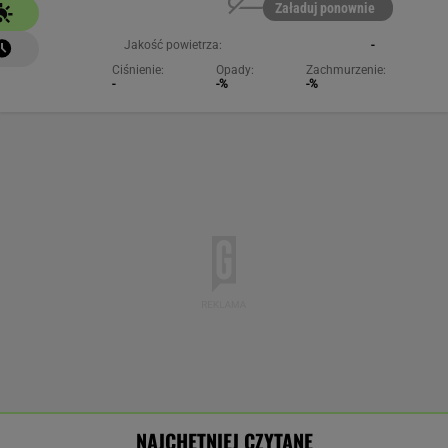
Załaduj ponownie
Jakość powietrza:
-
Ciśnienie:
Opady:
Zachmurzenie:
-
-%
-%
NAJCHĘTNIEJ CZYTANE