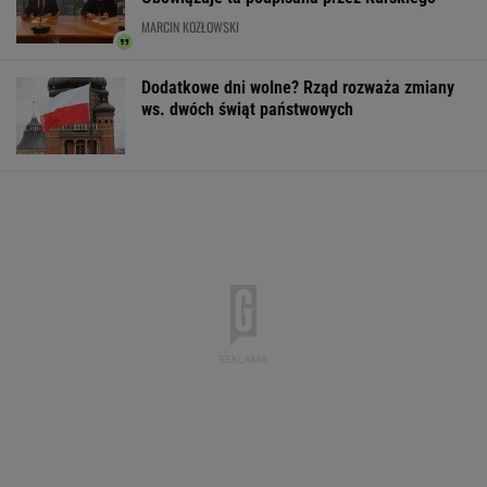
Ebola w DRK. "Sytuacja jest bardziej
dramatyczna niż kiedykolwiek"
"Frustracja Trumpa dała o sobie znać". Żąda
wyjaśnień ws. zapasów amunicji
Polacy odetchną z ulgą. Wiadomo, kiedy upały
wreszcie odpuszczą
RCB rozsyła alerty. Możliwe przerwy w
dostawie prądu