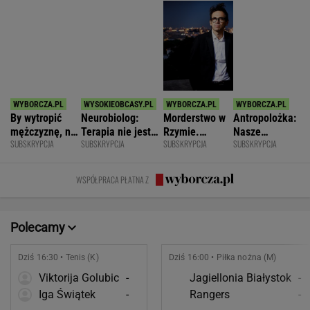
By wytropić
Neurobiolog:
Morderstwo w
Antropolożka:
mężczyznę, nie
Terapia nie jest
Rzymie.
Nasze
SUBSKRYPCJA
SUBSKRYPCJA
SUBSKRYPCJA
SUBSKRYPCJA
musi nawet
konieczna. Mózg
Dlaczego
społeczeństwo
wstawać z
jest podatny na
synowie
nie lubi dzieci
krzesła.
zmianę
zniszczyli
WSPÓŁPRACA PŁATNA Z
swoje życia?
Polecamy
Dziś 16:30 • Tenis (K)
Dziś 16:00 • Piłka nożna (M)
Viktorija Golubic
-
Jagiellonia Białystok
-
Iga Świątek
-
Rangers
-