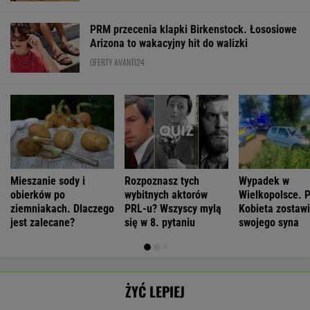
PRM przecenia klapki Birkenstock. Łososiowe
Arizona to wakacyjny hit do walizki
OFERTY AVANTI24
Mieszanie sody i
Rozpoznasz tych
Wypadek w
obierków po
wybitnych aktorów
Wielkopolsce. P
ziemniakach. Dlaczego
PRL-u? Wszyscy mylą
Kobieta zostawi
jest zalecane?
się w 8. pytaniu
swojego syna
ŻYĆ LEPIEJ