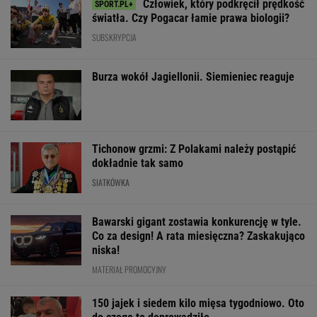
Tichonow grzmi: Z Polakami należy postąpić
dokładnie tak samo
SIATKÓWKA
Bawarski gigant zostawia konkurencję w tyle.
Co za design! A rata miesięczna? Zaskakująco
niska!
MATERIAŁ PROMOCYJNY
150 jajek i siedem kilo mięsa tygodniowo. Oto
do czego to doprowadziło