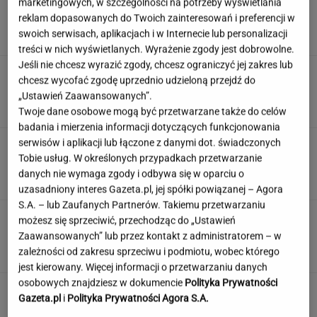
Śmiertelne potrącenie Łukasza Litewki.
marketingowych, w szczególności na potrzeby wyświetlania
Kierowca przerwał milczenie
reklam dopasowanych do Twoich zainteresowań i preferencji w
swoich serwisach, aplikacjach i w Internecie lub personalizacji
treści w nich wyświetlanych. Wyrażenie zgody jest dobrowolne.
Jeśli nie chcesz wyrazić zgody, chcesz ograniczyć jej zakres lub
Historia Katarzyny. Lekarka
chcesz wycofać zgodę uprzednio udzieloną przejdź do
upierała się przy łyżeczkowaniu
„Ustawień Zaawansowanych”.
SUBSKRYPCJA
Twoje dane osobowe mogą być przetwarzane także do celów
badania i mierzenia informacji dotyczących funkcjonowania
serwisów i aplikacji lub łączone z danymi dot. świadczonych
Wypadek w Wielkopolsce. Policja:
Tobie usług. W określonych przypadkach przetwarzanie
Kobieta zostawiła swojego syna
danych nie wymaga zgody i odbywa się w oparciu o
uzasadniony interes Gazeta.pl, jej spółki powiązanej – Agora
S.A. – lub Zaufanych Partnerów. Takiemu przetwarzaniu
Pogacar jest o 7 proc. lepszy od
możesz się sprzeciwić, przechodząc do „Ustawień
reszty świata. "Tego nie potrafię wyjaśnić"
Zaawansowanych” lub przez kontakt z administratorem – w
SUBSKRYPCJA
zależności od zakresu sprzeciwu i podmiotu, wobec którego
jest kierowany. Więcej informacji o przetwarzaniu danych
osobowych znajdziesz w dokumencie
Polityka Prywatności
Gazeta.pl
i
Polityka Prywatności Agora S.A.