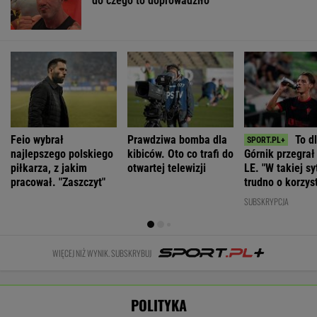
Feio wybrał
Prawdziwa bomba dla
To d
najlepszego polskiego
kibiców. Oto co trafi do
Górnik przegrał 
piłkarza, z jakim
otwartej telewizji
LE. "W takiej sy
pracował. "Zaszczyt"
trudno o korzys
rezultat"
SUBSKRYPCJA
WIĘCEJ NIŻ WYNIK. SUBSKRYBUJ
POLITYKA
Beata Szydło
Konflikt
Jakie
Leszczyna musi
ukarana.
między
są weta