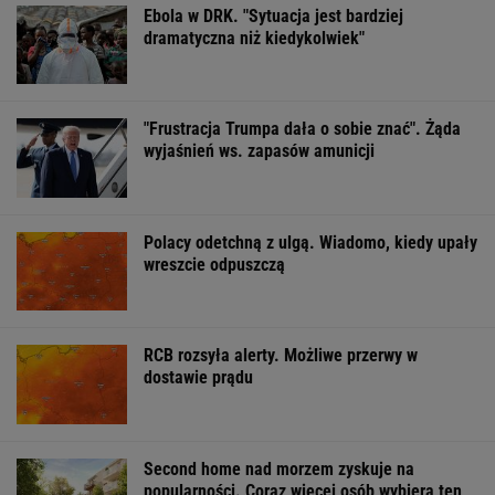
Second home nad morzem zyskuje na
popularności. Coraz więcej osób wybiera ten
model inwestowania
MATERIAŁ PROMOCYJNY
USA nasilają
Nietypowa interwencja
Chcieli mieć pa
działania. "NYT": CIA
na stacji paliw.
z polsko-rosyjsk
powołała tajny zespół
Policjant odebrał
granicy. Niemie
do spraw Kuby
poród
turyści słono za
zapłacili
WSPÓŁPRACA PŁATNA Z WYBORCZA.PL