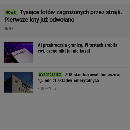
Baseny i jacuzzi idealne na działkę i do
ogrodu. Duży wybór w świetnych cenach
REKLAMA CENEO
Rekrutacyjny paradoks na rynku pracy w
Polsce. Z tego nikt nie jest zadowolony
BIZNES
James Bond rozsławił to miejsce. Apartament
trafił na sprzedaż
BIZNES
Nagły zwrot w negocjacjach USA-Iran. Stawką
jest kluczowy szlak świata