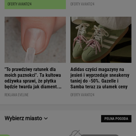
OFERTY AVANTI24
OFERTY AVANTI24
"To prawdziwy ratunek dla
Adidas czyści magazyny na
moich paznokci". Ta kultowa
jesień i wyprzedaje sneakersy
odżywka sprawi, że płytka
taniej do -50%. Gazelle i
będzie twarda jak diament.
Samba teraz za ułamek ceny
Cena? WOW!
REKLAMA EVELINE
OFERTY AVANTI24
Wybierz miasto
PEŁNA POGODA