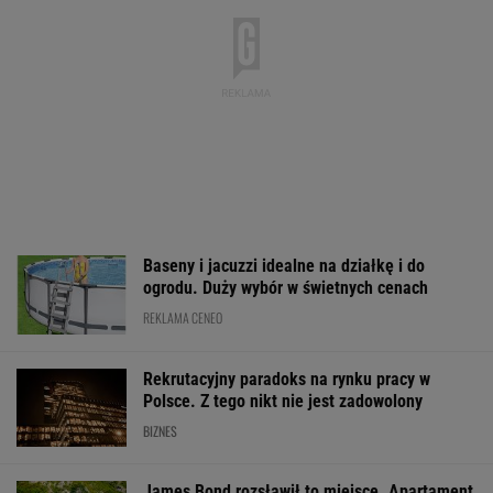
BIZNES
"Oddaj albo nie
Jest najbogatsza w
Nowe zasady w
pobieraj". PSE apelują
Polsce i płaci nawet 10
Nawet 4352,68 
w sprawie korzystania
790 zł. Ofert jest kilka
kryterium
z prądu
dochodowego
WALUTY I GIEŁDA
EUR
USD
CHF
GBP
WIG
4,2978
3,7247
4,6003
5,0118
151 907,10
-0,06%
0,06%
-0,23%
-0,02%
0,54%